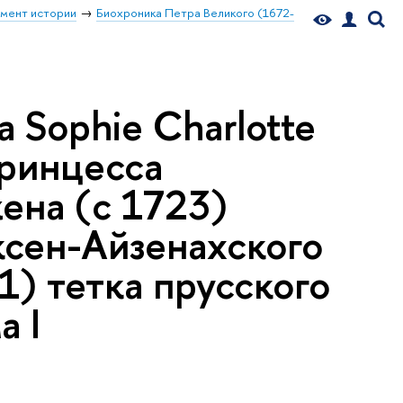
мент истории
Биохроника Петра Великого (1672-
Sophie Charlotte
принцесса
жена (с 1723)
ксен-Айзенахского
1) тетка прусского
а I