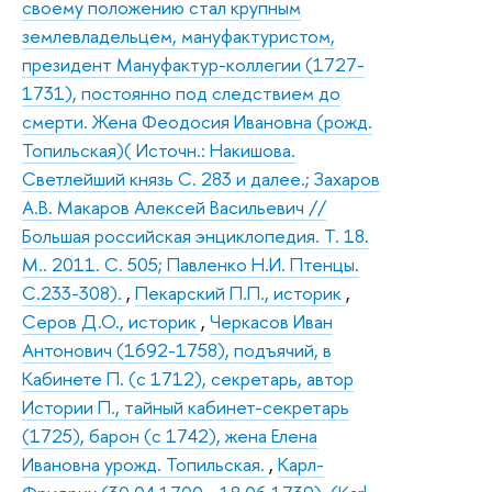
своему положению стал крупным
землевладельцем, мануфактуристом,
президент Мануфактур-коллегии (1727-
1731), постоянно под следствием до
смерти. Жена Феодосия Ивановна (рожд.
Топильская)( Источн.: Накишова.
Светлейший князь С. 283 и далее.; Захаров
А.В. Макаров Алексей Васильевич //
Большая российская энциклопедия. Т. 18.
М.. 2011. С. 505; Павленко Н.И. Птенцы.
С.233-308).
,
Пекарский П.П., историк
,
Серов Д.О., историк
,
Черкасов Иван
Антонович (1692-1758), подъячий, в
Кабинете П. (с 1712), секретарь, автор
Истории П., тайный кабинет-секретарь
(1725), барон (с 1742), жена Елена
Ивановна урожд. Топильская.
,
Карл-