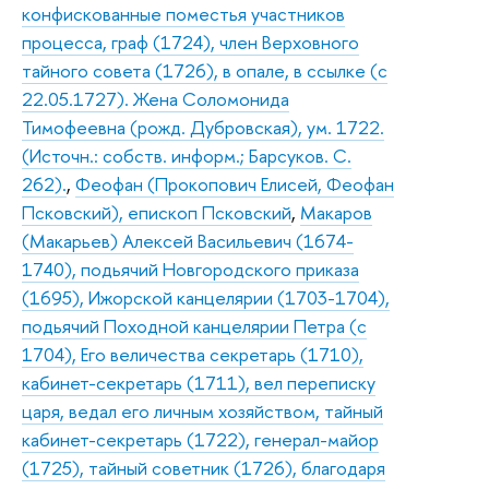
конфискованные поместья участников
процесса, граф (1724), член Верховного
тайного совета (1726), в опале, в ссылке (с
22.05.1727). Жена Соломонида
Тимофеевна (рожд. Дубровская), ум. 1722.
(Источн.: собств. информ.; Барсуков. С.
262).
,
Феофан (Прокопович Елисей, Феофан
Псковский), епископ Псковский
,
Макаров
(Макарьев) Алексей Васильевич (1674-
1740), подьячий Новгородского приказа
(1695), Ижорской канцелярии (1703-1704),
подьячий Походной канцелярии Петра (с
1704), Его величества секретарь (1710),
кабинет-секретарь (1711), вел переписку
царя, ведал его личным хозяйством, тайный
кабинет-секретарь (1722), генерал-майор
(1725), тайный советник (1726), благодаря