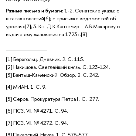
Разные письма и бумаги:
1-2. Сенатские указы: о
штатах коллегий[6]; о присылке ведомостей об
урожаях[7]; 3. Кн. Д.К.Кантемир – А.В.Макарову о
выдаче ему жалования на 1723 г.[8]
[1] Берхгольц. Дневник. 2. С. 115.
[2] Накишова. Светлейший князь. С. 123-124.
[3] Бантыш-Каменский. Обзор. 2. С. 242.
[4] МИАН. 1. С. 9.
[5] Серов. Прокуратура Петра I . С. 277.
[6] ПСЗ. VII. № 4271. С. 94.
[7] ПСЗ. VII. № 4272. С. 94.
[8] Пекарский. Наука. 1. С. 576-577.