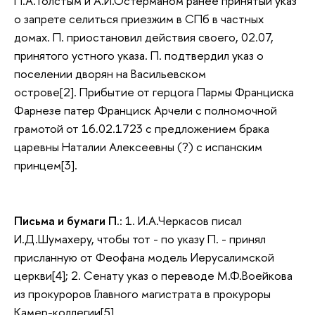
П.А.Толстым и А.И.Остерманом ранее принятый указ
о запрете селиться приезжим в СПб в частных
домах. П. приостановил действия своего, 02.07,
принятого устного указа. П. подтвердил указ о
поселении дворян на Васильевском
острове[2]. Прибытие от герцога Пармы Франциска
Фарнезе патер Франциск Арчели с полномочной
грамотой от 16.02.1723 с предложением брака
царевны Наталии Алексеевны (?) с испанским
принцем[3].
Письма и бумаги П
.: 1. И.А.Черкасов писал
И.Д.Шумахеру, чтобы тот - по указу П. - принял
присланную от Феофана модель Иерусалимской
церкви[4]; 2. Сенату указ о переводе М.Ф.Воейкова
из прокуроров Главного магистрата в прокуроры
Камер-коллегии[5].