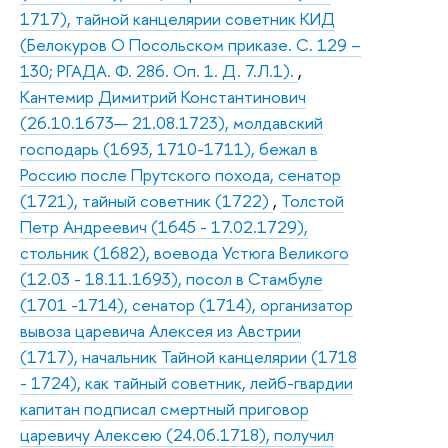
1717), тайной канцелярии советник КИД
(Белокуров О Посольском приказе. С. 129 –
130; РГАДА. Ф. 286. Оп. 1. Д. 7.Л.1).
,
Кантемир Димитрий Константинович
(26.10.1673— 21.08.1723), молдавский
господарь (1693, 1710-1711), бежал в
Россию после Прутского похода, сенатор
(1721), тайный советник (1722)
,
Толстой
Петр Андреевич (1645 - 17.02.1729),
стольник (1682), воевода Устюга Великого
(12.03 - 18.11.1693), посол в Стамбуле
(1701 -1714), сенатор (1714), организатор
вывоза царевича Алексея из Австрии
(1717), начальник Тайной канцелярии (1718
- 1724), как тайный советник, лейб-гвардии
капитан подписал смертный приговор
царевичу Алексею (24.06.1718), получил