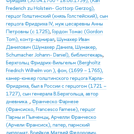
Фридрих (30.04.1700 - 18.06.1739), (Karl
Frederich zu Holstein- Gottorp Gerzog),
герцог Голштинский (князь Голстейский), сын
герцога Фридриха IV, муж цесаревны Анны
Петровны (с 1725)
,
Гордон Томас (Gordon
Tom), контр-адмирал
,
Шумахер Иван
Данилович (Шумахер Данила, Шумакер,
Schumacher Johann- Daniel), библиотекарь
,
Берхгольц Фридрих-Вильгельм (Bergholtz
Friedrich Wilhelm von ), фон, (1699 – 1765),
камер-юнкер голштинского герцога Карла-
Фридриха, был в России с герцогом (1721 –
1727), сын генерала В.Берхгольца, автор
дневника.
,
Франческо Фарнезе
(Франсиско, Francesco Farnese), герцог
Пармы и Пьяченцы
,
Арчелли Франческо
(Арчели Франсиск), патер, пармский
дипломат
,
Воейков Матвей Федорович,