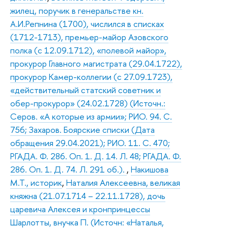
жилец, поручик в генеральстве кн.
А.И.Репнина (1700), числился в списках
(1712-1713), премьер-майор Азовского
полка (с 12.09.1712), «полевой майор»,
прокурор Главного магистрата (29.04.1722),
прокурор Камер-коллегии (с 27.09.1723),
«действительный статский советник и
обер-прокурор» (24.02.1728) (Источн.:
Серов. «А которые из армии»; РИО. 94. С.
756; Захаров. Боярские списки (Дата
обращения 29.04.2021); РИО. 11. С. 470;
РГАДА. Ф. 286. Оп. 1. Д. 14. Л. 48; РГАДА. Ф.
286. Оп. 1. Д. 74. Л. 291 об.).
,
Накишова
М.Т., историк
,
Наталия Алексеевна, великая
княжна (21.07.1714 – 22.11.1728), дочь
царевича Алексея и кронпринцессы
Шарлотты, внучка П. (Источн: «Наталья,