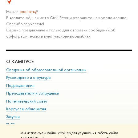
Нашли
опечатку
?
Выделите её, нажмите Ctrl+Enter и отправьте нам уведомление.
Спасибо за участие!
Сервис предназначен только для отправки сообщений об
орфографических и пунктуационных ошибках.
О КАМПУСЕ
ОБ
Сведения об образовательной организации
Мер
Руководство и структура
Мер
Подразделения
Дов
Преподаватели и сотрудники
Ол
Попечительский совет
При
Корпуса и общежития
При
Закупки
Ди
ВШЭ для студентов с ограниченными возможностями
До
здоровья и инвалидностью
Ас
Мы используем файлы cookies для улучшения работы сайта