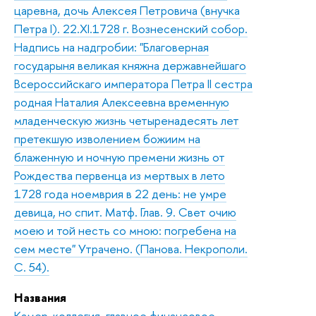
царевна, дочь Алексея Петровича (внучка
Петра I). 22.XI.1728 г. Вознесенский собор.
Надпись на надгробии: "Благоверная
государыня великая княжна державнейшаго
Всероссийскаго императора Петра II сестра
родная Наталия Алексеевна временную
младенческую жизнь четыренадесять лет
претекшую изволением божиим на
блаженную и ночную премени жизнь от
Рождества первенца из мертвых в лето
1728 года ноемврия в 22 день: не умре
девица, но спит. Матф. Глав. 9. Свет очию
моею и той несть со мною: погребена на
сем месте" Утрачено. (Панова. Некрополи.
С. 54).
Названия
Камер-коллегия, главное финансовое