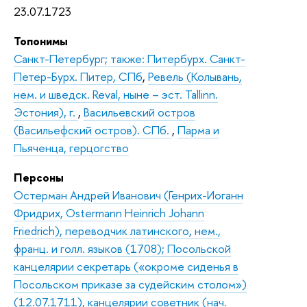
23.07.1723
Топонимы
Санкт-Петербург; также: Питербурх. Санкт-
Петер-Бурх. Питер, СПб
,
Ревель (Колывань,
нем. и шведск. Reval, ныне – эст. Tallinn.
Эстония), г.
,
Васильевский остров
(Васильефский остров). СПб.
,
Парма и
Пьяченца, герцогство
Персоны
Остерман Андрей Иванович (Генрих-Иоганн
Фридрих, Ostermann Heinrich Johann
Friedrich), переводчик латинского, нем.,
франц. и голл. языков (1708); Посольской
канцелярии секретарь («окроме сиденья в
Посольском приказе за судейским столом»)
(12.07.1711), канцелярии советник (нач.