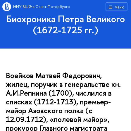
НИУ ВШЭ в Санкт-Петербурге
Меню
Биохроника Петра Великого
(1672-1725 гг.)
Воейков Матвей Федорович,
жилец, поручик в генеральстве кн.
А.И.Репнина (1700), числился в
списках (1712-1713), премьер-
майор Азовского полка (с
12.09.1712), «полевой майор»,
прокурор Главного магистрата