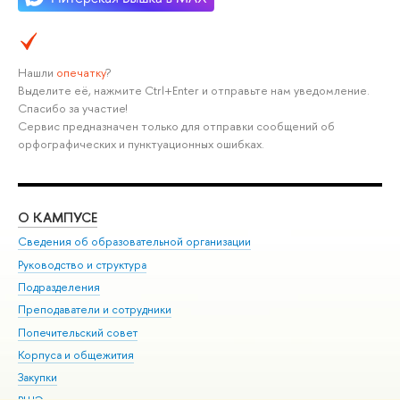
Нашли
опечатку
?
Выделите её, нажмите Ctrl+Enter и отправьте нам уведомление.
Спасибо за участие!
Сервис предназначен только для отправки сообщений об
орфографических и пунктуационных ошибках.
О КАМПУСЕ
ОБ
Сведения об образовательной организации
Мер
Руководство и структура
Мер
Подразделения
Дов
Преподаватели и сотрудники
Ол
Попечительский совет
При
Корпуса и общежития
При
Закупки
Ди