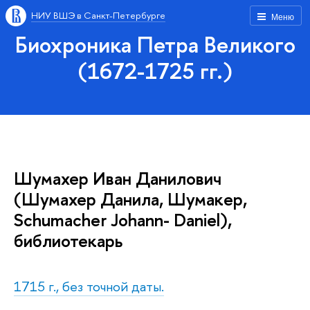
НИУ ВШЭ в Санкт-Петербурге
Меню
Биохроника Петра Великого
(1672-1725 гг.)
Шумахер Иван Данилович
(Шумахер Данила, Шумакер,
Schumacher Johann- Daniel),
библиотекарь
1715 г., без точной даты.