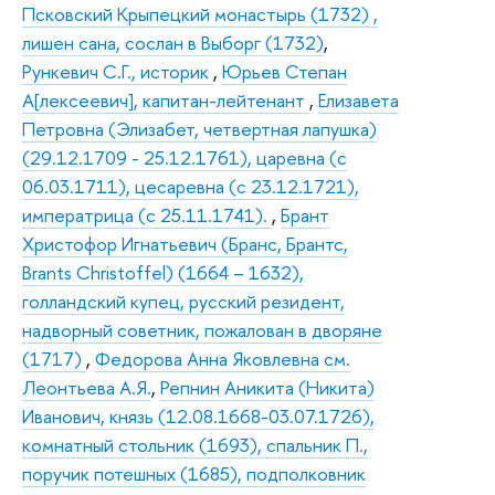
Псковский Крыпецкий монастырь (1732) ,
лишен сана, сослан в Выборг (1732)
,
Рункевич С.Г., историк
,
Юрьев Степан
А[лексеевич], капитан-лейтенант
,
Елизавета
Петровна (Элизабет, четвертная лапушка)
(29.12.1709 - 25.12.1761), царевна (с
06.03.1711), цесаревна (с 23.12.1721),
императрица (с 25.11.1741).
,
Брант
Христофор Игнатьевич (Бранс, Брантс,
Brants Christoffel) (1664 – 1632),
голландский купец, русский резидент,
надворный советник, пожалован в дворяне
(1717)
,
Федорова Анна Яковлевна см.
Леонтьева А.Я.
,
Репнин Аникита (Никита)
Иванович, князь (12.08.1668-03.07.1726),
комнатный стольник (1693), спальник П.,
поручик потешных (1685), подполковник