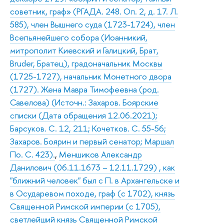
советник, граф» (РГАДА. 248. Оп. 2, д. 17. Л.
585), член Вышнего суда (1723-1724), член
Всепьянейшего собора (Иоанникий,
митрополит Киевский и Галицкий, Брат,
Bruder, Братец), градоначальник Москвы
(1725-1727), начальник Монетного двора
(1727). Жена Мавра Тимофеевна (род.
Савелова) (Источн.: Захаров. Боярские
списки (Дата обращения 12.06.2021);
Барсуков. С. 12, 211; Кочетков. С. 55-56;
Захаров. Боярин и первый сенатор; Маршал
По. С. 423).
,
Меншиков Александр
Данилович (06.11.1673 – 12.11.1729) , как
"ближний человек" был с П. в Архангельске и
в Осударевом походе, граф (с 1702), князь
Священной Римской империи (с 1705),
светлейший князь Священной Римской