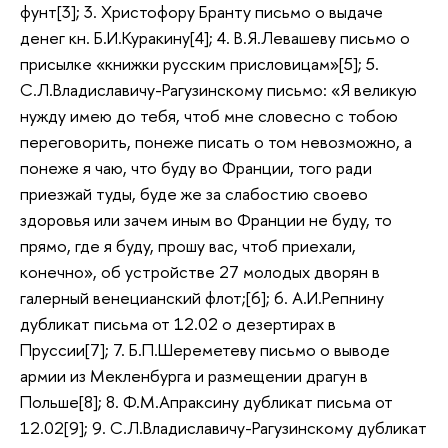
фунт[3]; 3. Христофору Бранту письмо о выдаче
денег кн. Б.И.Куракину[4]; 4. В.Я.Левашеву письмо о
присылке «книжки русским присловицам»[5]; 5.
С.Л.Владиславичу-Рагузинскому письмо: «Я великую
нужду имею до тебя, чтоб мне словесно с тобою
переговорить, понеже писать о том невозможно, а
понеже я чаю, что буду во Франции, того ради
приезжай туды, буде же за слабостию своево
здоровья или зачем иным во Франции не буду, то
прямо, где я буду, прошу вас, чтоб приехали,
конечно», об устройстве 27 молодых дворян в
галерный венецианский флот;[6]; 6. А.И.Репнину
дубликат письма от 12.02 о дезертирах в
Пруссии[7]; 7. Б.П.Шереметеву письмо о выводе
армии из Мекленбурга и размещении драгун в
Польше[8]; 8. Ф.М.Апраксину дубликат письма от
12.02[9]; 9. С.Л.Владиславичу-Рагузинскому дубликат