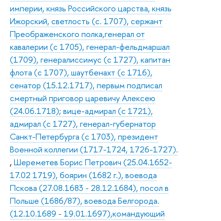
империи, князь Российского царства, князь
Ижорский, светлость (с. 1707), сержант
Преображенского полка,генерал от
кавалерии (с 1705), генерал-фельдмаршал
(1709), генералиссимус (с 1727), капитан
флота (с 1707), шаутбенахт (с 1716),
сенатор (15.12.1717), первым подписал
смертный приговор царевичу Алексею
(24.06.1718); вице-адмирал (с 1721),
адмирал (с 1727), генерал-губернатор
Санкт-Петербурга (с 1703), президент
Военной коллегии (1717-1724, 1726-1727).
,
Шереметев Борис Петрович (25.04.1652-
17.02 1719), боярин (1682 г.), воевода
Пскова (27.08.1683 - 28.12.1684), посол в
Польше (1686/87), воевода Белгорода.
(12.10.1689 - 19.01.1697),командующий