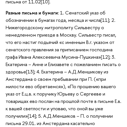
письма от 11.02[10].
Разные письма и бумаги:
1. Сенатский указ об
обозначении в бумагах года, месяца и числа[11]; 2.
Нижегородскому митрополиту Сильвестру о
немедленном приезде в Москву. Сильвестр писал,
что его настиг подьячий «с именным В.г. указом от
сенатского правления за приписанием господина
графа Ивана Алексеевича Мусина-Пушкина»[12]; 3.
Екатерина – Анне и Елизавете с пожеланием писать о
здоровье[13]; 4. Екатерина – А.Д.Меншикову из
Амстердама о своем пребывании при П. («при
милости ево обретаемся»), «По прошению вашего
указ от Е.ц.в. к поручику Юрьеву о Сергееве и
товарищах ево послан на прошлой почте в письме Е.в.
к вашей светлости и уповаю, что оной вы уже
получили»[14]; 5. А.Д.Меншиков – П. о получении
письма 29.01. из Амстердама касательно