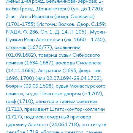
Жены: 1-ая рожд. Вельяминова-Зернова; 2-
ая Ева (рожд. Донненстерн) (ум. до 1720);
3-ая - Анна Ивановна (рожд. Сенявина)
(1701-1753) (Источн.: Волков. Двор. С.159;
РГАДА. Ф. 286. Оп. 1. Д. 14. Л. 105).
,
Мусин-
Пушкин Иван Алексеевич (ок. 1660 – 1730),
стольник (1676/77), окольничий
(01.09.1682), товарищ судьи Сибирского
приказа (1684-1687), воевода Смоленска
(14.11.1689), Астрахани (1695, февр.- авг.
1696, 1700) (или 02.07.1694-29.04.1702),
боярин (09.09.1698), судья Монастырского
приказа, ведал Печатным двором (с 1702),
граф (1710), сенатор и тайный советник
(1711), президент Штатс-контор-коллегии
(1717), подписал смертный приговор
царевичу Алексею (24.06.1718); его титул в
декабре 1719: «боярин и сенатор, тайный