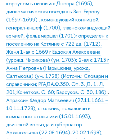
корпусом в низовьях Днепра (1695),
дипломатическая поездка в Зап. Европу
(1697-1699) , командующий конницей,
генерал-аншеф (1700), главнокомандующий
армией, фельдмаршал (1701); определен к
поселению на Котлине с 722 дв. (1712).
Женя 1-ая с 1669 г Евдокия Алексеевна
(урожд. Чирикова) (ум. 1703); 2-ая с 1713 г
Анна Петровна (Нарышкина, урожд.
Салтыкова) (ум. 1728) (Источн.: Словари и
справочники; РГАДА.Ф.350. Оп. 3. Д. 1. Л.
201;Кочетков. С. 60; Барсуков. С. 30, 186).
,
Апраксин Федор Матвеевич (27.11.1661 –
10.11.1728), стольник, пожалован в
комнатные стольники (15.01.1693),
двинской воевода и губернатор
Архангельска (22.08.1694)-20.02.1698),