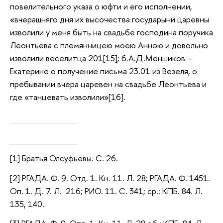
повелительного указа о юфти и его исполнении,
«вчерашняго дня их высочества государыни царевны
изволили у меня быть на свадьбе господина поручика
Леонтьева с племянницею моею Анною и довольно
изволили веселитца 201[15]; 6.А.Д.Меншиков –
Екатерине о получение письма 23.01 из Везеля, о
пребывании вчера царевен на свадьбе Леонтьева и
где «танцевать изволили»[16].
[1] Братья Олсуфьевы. С. 26.
[2] РГАДА. Ф. 9. Отд. 1. Кн. 11. Л. 28; РГАДА. Ф. 1451.
Оп. 1. Д. 7. Л. 216; РИО. 11. С. 341; ср.: КПБ. 84. Л.
135, 140.