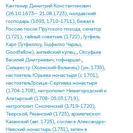
Кантемир Димитрий Константинович
(26.10.1673— 21.08.1723), молдавский
господарь (1693, 1710-1711), бежал в
Россию после Прутского похода, сенатор
(1721), тайный советник (1722)
,
Гутфель
Карл (Гутфеллоу, Годфелло Чарльз,
Goodfellow), английский купец
,
Олсуфьев
Василий Дмитриевич, гофмаршал
,
Сильвестр (Холмский-Волынец) (ум. 1735),
настоятель Юрьева монастыря (с 1701),
настоятельТроице-Сергиева монастыря
(1704-1708), митрополит Нижегородский и
Алатырский (1708- 05.03.1719),
митрополит Смоленский (1719-1720),
Тверской, Рязанский (1723), архиепископ
Казанский (авг. 1725), сослан в Александро-
Невский монастырь (1731), затем в