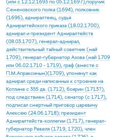
(или с 12.12.1693 по 05.12.1697),поручик
Семеновского полка (1694), полковник
(1696), адмиралтеец, судья
Адмиралтейского приказа (18.02.1700),
адмирал и президент Адмиралтейств
(08.03.1707), генерал-адмирал,
действительный тайный советник (май
1709), генерал-губернатор Азова (май 1709
или 06.02.1710 - 1719), граф (вместе с
П.М.Апраксиным)(1709), упомянут как
адмирал среди написанных к строение на
Котлине с 355 дв. (1712), боярин (1713?),
под следствием (1714), сенатор (с 1717),
подписал смертный приговор царевичу
Алексею (24.06.1718); президент
Адмиралтейств-коллегии (1717), генерал-
губернатор Ревеля (1719, 1720), член
Верховного тайного совета (1726), в