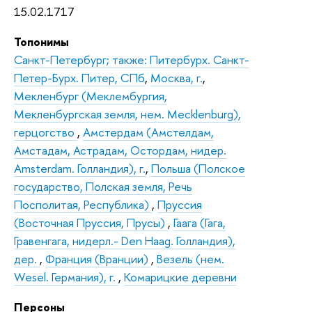
15.02.1717
Топонимы
Санкт-Петербург; также: Питербурх. Санкт-
Петер-Бурх. Питер, СПб
,
Москва, г.
,
Мекленбург (Меклембургия,
Мекленбургская земля, нем. Mecklenburg),
герцогство
,
Амстердам (Амстелдам,
Амстадам, Астрадам, Остордам, нидер.
Amsterdam. Голландия), г.
,
Польша (Полское
государство, Полская земля, Речь
Посполитая, Республика)
,
Пруссия
(Восточная Пруссия, Прусы)
,
Гаага (Гага,
Гравенгага, нидерл.- Den Haag. Голландия),
дер.
,
Франция (Вранции)
,
Везель (нем.
Wesel. Германия), г.
,
Комарицкие деревни
Персоны