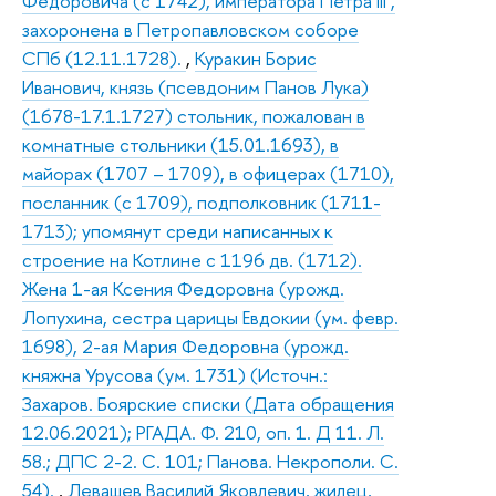
Федоровича (с 1742), императора Петра III ,
захоронена в Петропавловском соборе
СПб (12.11.1728).
,
Куракин Борис
Иванович, князь (псевдоним Панов Лука)
(1678-17.1.1727) стольник, пожалован в
комнатные стольники (15.01.1693), в
майорах (1707 – 1709), в офицерах (1710),
посланник (с 1709), подполковник (1711-
1713); упомянут среди написанных к
строение на Котлине с 1196 дв. (1712).
Жена 1-ая Ксения Федоровна (урожд.
Лопухина, сестра царицы Евдокии (ум. февр.
1698), 2-ая Мария Федоровна (урожд.
княжна Урусова (ум. 1731) (Источн.:
Захаров. Боярские списки (Дата обращения
12.06.2021); РГАДА. Ф. 210, оп. 1. Д 11. Л.
58.; ДПС 2-2. С. 101; Панова. Некрополи. С.
54).
,
Левашев Василий Яковлевич, жилец,