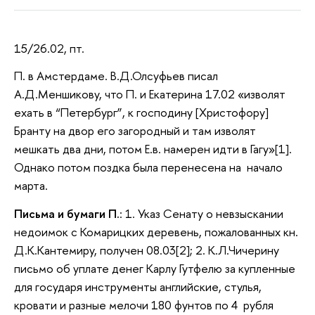
15/26.02, пт.
П. в Амстердаме. В.Д.Олсуфьев писал
А.Д.Меншикову, что П. и Екатерина 17.02 «изволят
ехать в “Петербург”, к господину [Христофору]
Бранту на двор его загородный и там изволят
мешкать два дни, потом Е.в. намерен идти в Гагу»[1].
Однако потом поздка была перенесена на начало
марта.
Письма и бумаги П.
: 1. Указ Сенату о невзыскании
недоимок с Комарицких деревень, пожалованных кн.
Д.К.Кантемиру, получен 08.03[2]; 2. К.Л.Чичерину
письмо об уплате денег Карлу Гутфелю за купленные
для государя инструменты английские, стулья,
кровати и разные мелочи 180 фунтов по 4 рубля