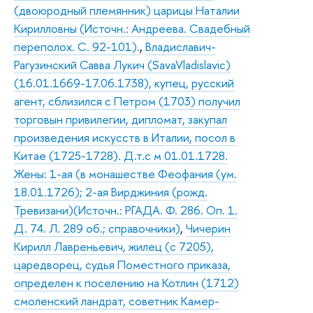
(двоюродный племянник) царицы Наталии
Кирилловны (Источн.: Андреева. Свадебный
переполох. С. 92-101).
,
Владиславич-
Рагузинский Савва Лукич (SavaVladislavic)
(16.01.1669-17.06.1738), купец, русский
агент, сблизился с Петром (1703) получил
торговын привилегии, дипломат, закупал
произведения искусств в Италии, посол в
Китае (1725-1728). Д.т.с м 01.01.1728.
Жены: 1-ая (в монашестве Феофания (ум.
18.01.1726); 2-ая Вирджиния (рожд.
Тревизани)(Источн.: РГАДА. Ф. 286. Оп. 1.
Д. 74. Л. 289 об.; справочники)
,
Чичерин
Кирилл Лавреньевич, жилец (с 7205),
царедворец, судья Поместного приказа,
определен к поселению на Котлин (1712)
смоленский ландрат, советник Камер-