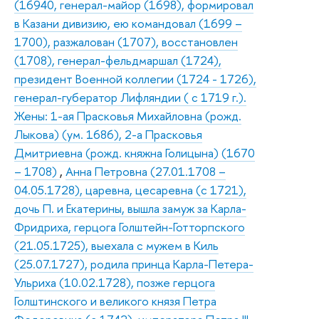
(16940, генерал-майор (1698), формировал
в Казани дивизию, ею командовал (1699 –
1700), разжалован (1707), восстановлен
(1708), генерал-фельдмаршал (1724),
президент Военной коллегии (1724 - 1726),
генерал-губератор Лифляндии ( с 1719 г.).
Жены: 1-ая Прасковья Михайловна (рожд.
Лыкова) (ум. 1686), 2-а Прасковья
Дмитриевна (рожд. княжна Голицына) (1670
– 1708)
,
Анна Петровна (27.01.1708 –
04.05.1728), царевна, цесаревна (с 1721),
дочь П. и Екатерины, вышла замуж за Карла-
Фридриха, герцога Голштейн-Готторпского
(21.05.1725), выехала с мужем в Киль
(25.07.1727), родила принца Карла-Петера-
Ульриха (10.02.1728), позже герцога
Голштинского и великого князя Петра