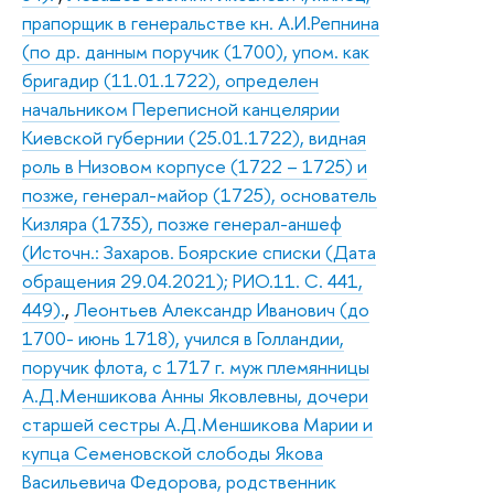
прапорщик в генеральстве кн. А.И.Репнина
(по др. данным поручик (1700), упом. как
бригадир (11.01.1722), определен
начальником Переписной канцелярии
Киевской губернии (25.01.1722), видная
роль в Низовом корпусе (1722 – 1725) и
позже, генерал-майор (1725), основатель
Кизляра (1735), позже генерал-аншеф
(Источн.: Захаров. Боярские списки (Дата
обращения 29.04.2021); РИО.11. С. 441,
449).
,
Леонтьев Александр Иванович (до
1700- июнь 1718), учился в Голландии,
поручик флота, с 1717 г. муж племянницы
А.Д.Меншикова Анны Яковлевны, дочери
старшей сестры А.Д.Меншикова Марии и
купца Семеновской слободы Якова
Васильевича Федорова, родственник