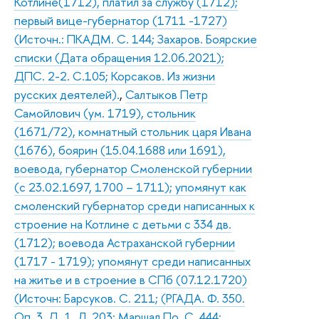
Котлине(1712), платил за службу (1712);
первый вице-губернатор (1711 -1727)
(Источн.: ПКАДМ. С. 144; Захаров. Боярские
списки (Дата обращения 12.06.2021);
ДПС. 2-2. С.105; Корсаков. Из жизни
русских деятелей).
,
Салтыков Петр
Самойлович (ум. 1719), стольник
(1671/72), комнатный стольник царя Ивана
(1676), боярин (15.04.1688 или 1691),
воевода, губернатор Смоленской губернии
(с 23.02.1697, 1700 – 1711); упомянут как
смоленский губернатор среди написанных к
строение на Котлине с детьми с 334 дв.
(1712); воевода Астраханской губернии
(1717 - 1719); упомянут среди написанных
на житье и в строение в СПб (07.12.1720)
(Источн: Барсуков. С. 211; (РГАДА. Ф. 350.
Оп. 3. Д. 1. Л. 203; Маршал По. С. 444;