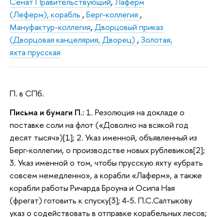
Сенат Правительствующий
,
Лаферм
(Леферм), корабль
,
Берг-коллегия
,
Мануфактур-коллегия
,
Дворцовый приказ
(Дворцовая канцелярия, Дворец)
,
Золотая,
яхта прусская
П. в СПб.
Письма и бумаги П.:
1. Резолюция на докладе о
поставке соли на флот («Доволно на всякой год
десят тысяч»)[1]; 2. Указ именной, объявленный из
Берг-коллегии, о производстве новых рублевиков[2];
3. Указ именной о том, чтобы прусскую яхту «убрать
совсем немедленно», а корабли «Лаферм», а также
корабли работы Ричарда Броуна и Осипа Ная
(фрегат) готовить к спуску[3]; 4-5. П.С.Салтыкову
указ о содействовать в отправке корабельных лесов;