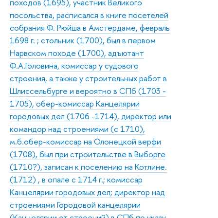
походов (1695), участник Великого
посольства, расписался в книге посетелей
собрания Ф. Рюйша в Амстердаме, февраль
1698 г. ; стольник (1700), был в первом
Нарвском походе (1700), адъютант
Ф.А.Головина, комиссар у судового
строения, а также у строительных работ в
Шлиссельбурге и вероятно в СПб (1703 -
1705), обер-комиссар Канцелярии
городовых дел (1706 -1714), директор или
командор над строениями (с 1710),
м.б.обер-комиссар на Олонецкой верфи
(1708), был при строительстве в Выборге
(1710?), записан к поселению на Котлине.
(1712) , в опале с 1714 г.; комиссар
Канцелярии городовых дел; директор над
строениями Городовой канцелярии
(Канцелярии от строений) в СПб по указу