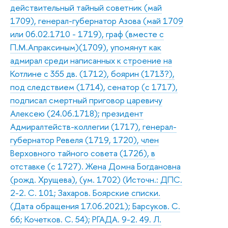
действительный тайный советник (май
1709), генерал-губернатор Азова (май 1709
или 06.02.1710 - 1719), граф (вместе с
П.М.Апраксиным)(1709), упомянут как
адмирал среди написанных к строение на
Котлине с 355 дв. (1712), боярин (1713?),
под следствием (1714), сенатор (с 1717),
подписал смертный приговор царевичу
Алексею (24.06.1718); президент
Адмиралтейств-коллегии (1717), генерал-
губернатор Ревеля (1719, 1720), член
Верховного тайного совета (1726), в
отставке (с 1727). Жена Домна Богдановна
(рожд. Хрущева), (ум. 1702) (Источн.: ДПС.
2-2. С. 101; Захаров. Боярские списки.
(Дата обращения 17.06.2021); Барсуков. С.
66; Кочетков. С. 54); РГАДА. 9-2. 49. Л.