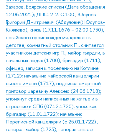
Захаров. Боярские списки (Дата обращения
12.06.2021); ДПС. 2-2. С.100.
,
Юсупов
Григорий Дмитриевич (Абдулович) Юсупов-
Княжево), князь (17.11.1676 – 02.09.1730),
ногайского происхождения, крещен в
детстве, комнатный стольник П., считается
участником детских игр П., майор гвардии, в
начальных людях (1700), бригадир (1711),
офицер, записан к поселению на Котлине
(1712); начальник майорской канцелярии
своего имени (1717), подписал смертный
приговор царевичу Алексею (24.06.1718);
упомянут среди написанных на житье и в
строение в СПб (07.12.1720), упом. как
бригадир (11.01.1722); начальник
Переписной канцелярии (с 25.01.1722) ,
генерал-майор (1725), генерал-аншеф