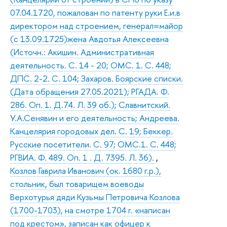
07.04.1720, пожалован по патенту руки Е.и.в
директором над строением, генерал=майор
(с 13.09.1725)жена Авдотья Алексеевна
(Источн.: Акишин. Административная
деятельность. С. 14 - 20; ОМС. 1. С. 448;
ДПС. 2-2. С. 104; Захаров. Боярские списки.
(Дата обращения 27.05.2021); РГАДА. Ф.
286. Оп. 1. Д.74. Л. 39 об.); Славнитский.
У.А.Сенявин и его деятельность; Андреева.
Канцелярия городовых дел. С. 19; Беккер.
Русские посетители. С. 97; ОМС.1. С. 448;
РГВИА. Ф. 489. Оп. 1 . Д. 7395. Л. 36).
,
Козлов Гаврила Иванович (ок. 1680 г.р.),
стольник, был товарищем воеводы
Верхотурья дяди Кузьмы Петровича Козлова
(1700-1703), на смотре 1704 г. «написан
под крестом», записан как офицер к