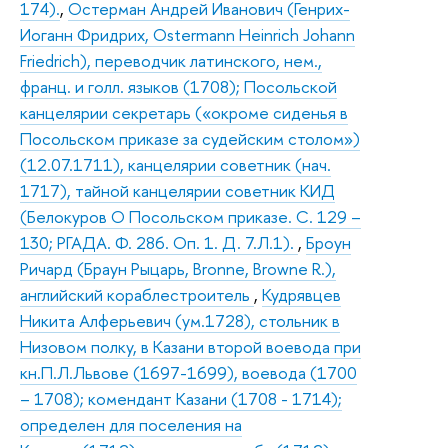
174).
,
Остерман Андрей Иванович (Генрих-
Иоганн Фридрих, Ostermann Heinrich Johann
Friedrich), переводчик латинского, нем.,
франц. и голл. языков (1708); Посольской
канцелярии секретарь («окроме сиденья в
Посольском приказе за судейским столом»)
(12.07.1711), канцелярии советник (нач.
1717), тайной канцелярии советник КИД
(Белокуров О Посольском приказе. С. 129 –
130; РГАДА. Ф. 286. Оп. 1. Д. 7.Л.1).
,
Броун
Ричард (Браун Рыцарь, Bronne, Browne R.),
английский кораблестроитель
,
Кудрявцев
Никита Алферьевич (ум.1728), стольник в
Низовом полку, в Казани второй воевода при
кн.П.Л.Львове (1697-1699), воевода (1700
– 1708); комендант Казани (1708 - 1714);
определен для поселения на