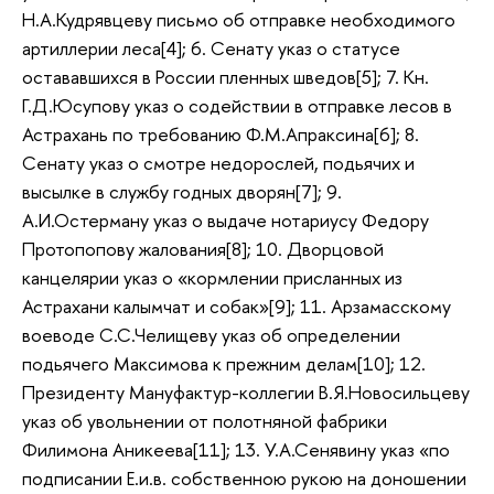
Н.А.Кудрявцеву письмо об отправке необходимого
артиллерии леса[4]; 6. Сенату указ о статусе
остававшихся в России пленных шведов[5]; 7. Кн.
Г.Д.Юсупову указ о содействии в отправке лесов в
Астрахань по требованию Ф.М.Апраксина[6]; 8.
Сенату указ о смотре недорослей, подьячих и
высылке в службу годных дворян[7]; 9.
А.И.Остерману указ о выдаче нотариусу Федору
Протопопову жалования[8]; 10. Дворцовой
канцелярии указ о «кормлении присланных из
Астрахани калымчат и собак»[9]; 11. Арзамасскому
воеводе С.С.Челищеву указ об определении
подьячего Максимова к прежним делам[10]; 12.
Президенту Мануфактур-коллегии В.Я.Новосильцеву
указ об увольнении от полотняной фабрики
Филимона Аникеева[11]; 13. У.А.Сенявину указ «по
подписании Е.и.в. собственною рукою на доношении