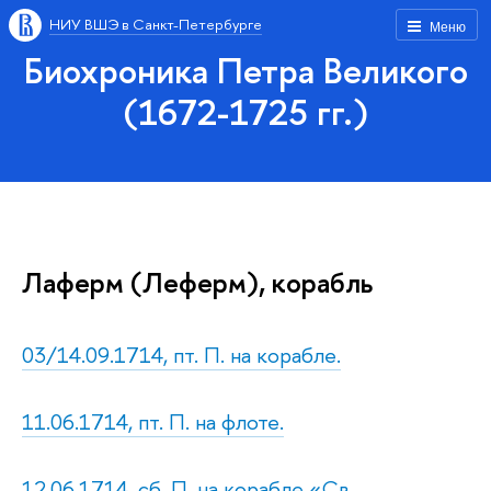
НИУ ВШЭ в Санкт-Петербурге
Меню
Биохроника Петра Великого
(1672-1725 гг.)
Лаферм (Леферм), корабль
03/14.09.1714, пт. П. на корабле.
11.06.1714, пт. П. на флоте.
12.06.1714, сб. П. на корабле «Св.