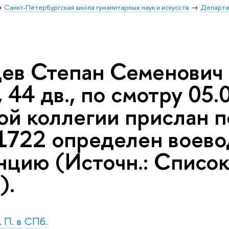
Санкт-Петербургская школа гуманитарных наук и искусств
Департа
ев Степан Семенович (
 44 дв., по смотру 05
ой коллегии прислан 
.1722 определен воево
нцию (Источн.: Список
).
. П. в СПб.