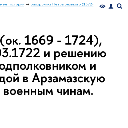
мент истории
Биохроника Петра Великого (1672-
ок. 1669 - 1724),
.03.1722 и решению
подполковником и
дой в Арзамазскую
 военным чинам.