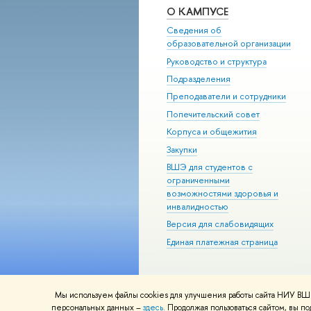
О КАМПУСЕ
Сведения об
образовательной организации
Руководство и структура
Подразделения
Преподаватели и сотрудники
Попечительский совет
Корпуса и общежития
Закупки
ВШЭ для студентов с
ограниченными
возможностями здоровья и
инвалидностью
Версия для слабовидящих
Единая платежная страница
Мы используем файлы cookies для улучшения работы сайта НИУ ВШЭ
© НИУ ВШЭ 1993–2026
Адреса и к
персональных данных –
здесь
. Продолжая пользоваться сайтом, вы 
Шрифты HSE Sans и HSE Slab разра