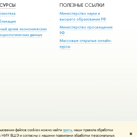
ЕСУРСЫ
ПОЛЕЗНЫЕ ССЫЛКИ
блиотека
Министерство науки и
высшего образования РФ
бликации
Министерство просвещения
иный архив экономических
РФ
социологических данных
Массовые открытые онлайн-
курсы
ьзовании файлов cookies можно найти
здесь
, наши правила обработки
и
Карта сайта
Редактору
✖
том НИУ ВШЭ и согласны с нашими правилами обработки персональных