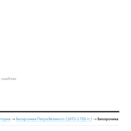
 ошибках.
стории
→
Биохроника Петра Великого (1672-1725 гг.)
→
Биохроника