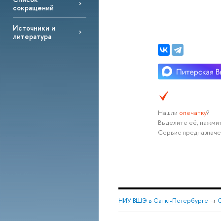
сокращений
Источники и
литература
Нашли
опечатку
?
Выделите её, нажмит
Сервис предназначе
НИУ ВШЭ в Санкт-Петербурге
→
С