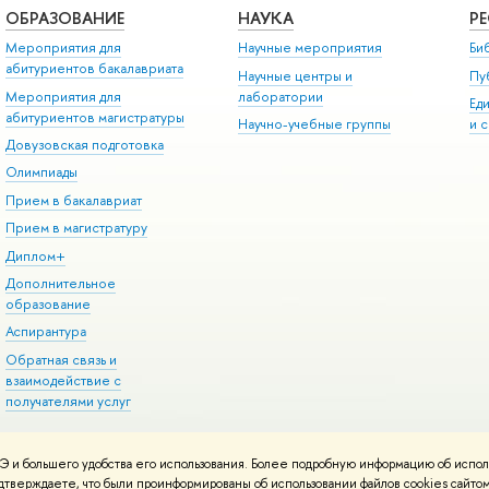
ОБРАЗОВАНИЕ
НАУКА
Р
Мероприятия для
Научные мероприятия
Би
абитуриентов бакалавриата
Научные центры и
Пу
Мероприятия для
лаборатории
Ед
абитуриентов магистратуры
Научно-учебные группы
и 
Довузовская подготовка
Олимпиады
Прием в бакалавриат
Прием в магистратуру
Диплом+
Дополнительное
образование
Аспирантура
Обратная связь и
взаимодействие с
получателями услуг
 и большего удобства его использования. Более подробную информацию об испол
онтакты
Условия использования материалов
Политика конфиденциальност
подтверждаете, что были проинформированы об использовании файлов cookies сай
ботаны в
Школе дизайна НИУ ВШЭ