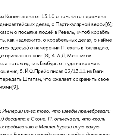
из Копенгагена от 13.10 о том, «что перемена
адмиралтейских делах, о Партикулярной верфи[6];
 указом о посылке людей в Ревель, «чтоб корабль
ь, как надлежит», о корабельных делах, о найме
сится здесь») о намерении П. ехать в Голландию,
 присланных книг [8]; 4. А.Д.Меншиков –
 а потом идти в Гамбург, оттуда на время в
ошения; 5. Й.Ф.Прейс писал 02/13.11 из Гааги
 передать Штатам, что «желает сохранить свое
лями[9].
х Империи из-за того, что шведы пренебрегали
ии) десанта в Сконе. П. отмечает, что «коль
их пребыванию в Мекленбургии иную какую
 какое Римскому государству предосудителное