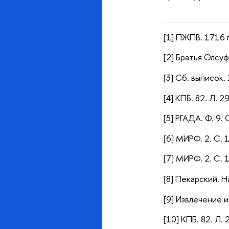
[1] ПЖПВ. 1716 г
[2] Братья Олсуф
[3] Сб. выписок. 
[4] КПБ. 82. Л. 2
[5] РГАДА. Ф. 9. 
[6] МИРФ. 2. С.
[7] МИРФ. 2. С. 
[8] Пекарский. Н
[9] Извлечение и
[10] КПБ. 82. Л.