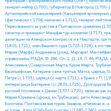
прапорщик Преображенского полка (1687), капитан ин
генерал-майор (1700), губернатор В.Новгород (1700-1
Артиллерийской канцелярией (Канцелярия артилерных
(фактически с 1704, назначен в 1711), генерал-лейтен
Первозванного за участие в Полтавском сражении (170
сенатор и президент Мануфактур-коллегии (1717), пре
делегации на Аландском конгрессе и в Ништадте, где п
(18.01.1721), член Вышнего суда (1723-1724), в отста
Мария (Марфа) Андреевна (рожд. Маргарет Мантейфель),
справочники; РГАДА. Ф. 286. Оп. 1. Д. 14. Л. 46; РГАДА. Ф.
Алексеевна (Скавронская Марта, Крузе Марта, Трубачев
Васильефская, Катерина-сама-третья, Матка, царица, Г
Петра (с 1703), царица (с марта 1711), в браке с П. (1
императрица Екатерина I (с 28.01.1725).
,
Долгоруков Ва
русский посланник в Дании (1707-1720), записан как 
Мария Юрьевна (урожд. кн.Трубецкая), дети Александр,
Болотина. Полтавская виктория; Захаров. «Написан я…».
историк
,
Карл VI Габсбург (цесарь) (1685-1740), король