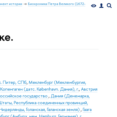
мент истории
Биохроника Петра Великого (1672-
ке.
х. Питер, СПб
,
Мекленбург (Меклембургия,
,
Копенгаген (датс. København. Дания), г.
,
Австрия
Российское государство
,
Дания (Денемарка,
 Штаты, Республика соединенных провинций,
Нидерлянды, Голанская, Галанская земля)
,
Гаага
мбург (Амбурх, нем. Hamburg. Германия), г.
,