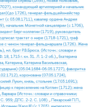
женерной службы (1695), позже полковник,
702?), командующий артиллерией и начальник
 дел)(до 1726), генерал-фельдцейхмейстер
ант (с 03.08.1711), кавалер ордена Андрея
9), начальник Монетной канцелярии (с 1706),
зидент Берг-коллегии (1719), руководитель
одписал трактат о мире (1718-1721), граф
вке с чином генерал-фельдмаршала (1726). Жена
 мл. брат Р.В.Брюса. (Источн.: словари и
 18, 1715 г. кн. 31. Л. 1-2 об.).
,
Екатерина
а, Катерина, Катерина Васильевская,
осударыня) (05.04.1684-06.05.1727), фаворитка
9.02.1712), коронована (07.05.1724),
силий Лукич, князь, стольник (17.03.1691);
офицер к переселению на Котлин (1712); жена
 Варвара (Источн.: словари и справочники;
 С. 959; ДПС. 2-2. С. 108).
,
Пекарский П.П.,
 Испании (Карл III) (с 1703), император