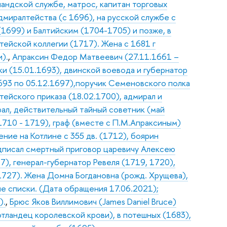
лландской службе, матрос, капитан торговых
миралтейства (с 1696), на русской службе с
(1699) и Балтийским (1704-1705) и позже, в
тейской коллегии (1717). Жена с 1681 г
).
,
Апраксин Федор Матвеевич (27.11.1661 –
ки (15.01.1693), двинской воевода и губернатор
1693 по 05.12.1697),поручик Семеновского полка
тейского приказа (18.02.1700), адмирал и
ал, действительный тайный советник (май
1710 - 1719), граф (вместе с П.М.Апраксиным)
ние на Котлине с 355 дв. (1712), боярин
одписал смертный приговор царевичу Алексею
7), генерал-губернатор Ревеля (1719, 1720),
 1727). Жена Домна Богдановна (рожд. Хрущева),
кие списки. (Дата обращения 17.06.2021);
).
,
Брюс Яков Виллимович (James Daniel Bruce)
отландец королевской крови), в потешных (1683),