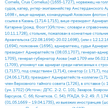
Cornelis, Cruis Cornelius) (1655-1727), норвежец на го
судов, капер, унтер-экипажмейстер Амстердамского Ад
1698 г., вице-адмирал, командующий Азовским флотом 
ссылке в Казань (1714-1715), вице-президент Адмирал
Катарина (рожд. Фоогт)(Источн.: словари и справочники
10.11.1728), стольник, пожалован в комнатные стольни
Архангельска (22.08.1694)-20.02.1698), (или с 12.12.
(1694), полковник (1696), адмиралтеец, судья Адмирал
президент Адмиралтейств (08.03.1707), генерал-адмир
1709), генерал-губернатор Азова (май 1709 или 06.02.
(1709), упомянут как адмирал среди написанных к строе
(1713?), под следствием (1714), сенатор (с 1717), п
(24.06.1718); президент Адмиралтейств-коллегии (171
член Верховного тайного совета (1726), в отставке (с
(ум. 1702) (Источн.: ДПС. 2-2. С. 101; Захаров. Боярс
Барсуков. С. 66; Кочетков. С. 54); РГАДА. 9-2. 49. Л. 174
(01.05.1669 – 19.04.1735), из выезжих иностранцев (ш