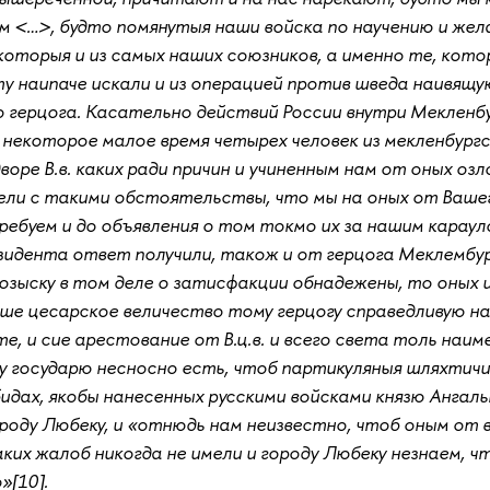
м <…>, будто помянутыя наши войска по научению и жел
оторыя и из самых наших союзников, а именно те, кото
ту наипаче искали и из операцией против шведа наивящу
о герцога. Касательно действий России внутри Мекленб
 некоторое малое время четырех человек из мекленбург
воре В.в. каких ради причин и учиненным нам от оных оз
ели с такими обстоятельствы, что мы на оных от Вашег
ебуем и до объявления о том токмо их за нашим карауло
зидента ответ получили, також и от герцога Меклембур
озыску в том деле о затисфакции обнадежены, то оных 
аше цесарское величество тому герцогу справедливую 
те, и сие арестование от В.ц.в. и всего света толь на
 государю несносно есть, чтоб партикуляныя шляхтичи 
бидах, якобы нанесенных русскими войсками князю Ангаль
роду Любеку, и «отнюдь нам неизвестно, чтоб оным от в
ких жалоб никогда не имели и городу Любеку незнаем, ч
»[10].