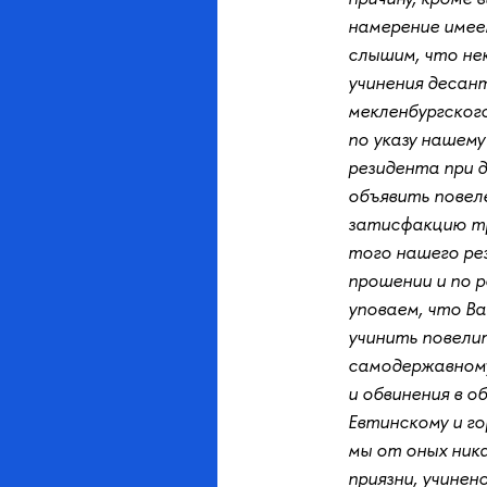
намерение имее
слышим, что нек
учинения десан
мекленбургског
по указу нашему
резидента при д
объявить повел
затисфакцию тр
того нашего ре
прошении и по р
уповаем, что В
учинить повели
самодержавному
и обвинения в о
Евтинскому и го
мы от оных ника
приязни, учинено