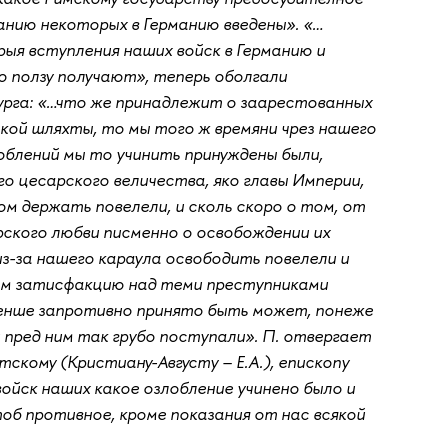
анию некоторых в Германию введены». «…
рыя вступления наших войск в Германию и
ю ползу получают», теперь оболгали
урга: «…что же принадлежит о заарестованных
ской шляхты, то мы того ж времяни чрез нашего
лоблений мы то учинить принуждены были,
о цесарского величества, яко главы Империи,
м держать повелели, и сколь скоро о том, от
ского любви писменно о освобождении их
из-за нашего караула освободить повелели и
нам затисфакцию над теми преступниками
именше запротивно принято быть может, понеже
пред ним так грубо поступали». П. отвергает
тскому (Кристиану-Августу – Е.А.), епископу
ойск наших какое озлобление учинено было и
тоб противное, кроме показания от нас всякой