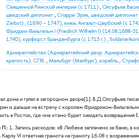
Священной Римской империи (с 1711)
,
Олсуфьев Васи
шведский дипломат
,
Спарре Эрик, шведский диплома
Zerbst) , (1690 – 1747), князь Ангальт-Цербский (с 1742
Фридрих-Вильгельм I (Friedrich Wilhelm I) (14.08.1688-3
1740), курфюрст Бранденбурга (с 1713 г.) , Soldatenkö
Адмиралтейство (Адмиралтейский двор. Адмиралтейск
крепость). СПб.
,
Мальбург (Малбург), корабль
,
Страфо
шал дома и гулял в загородном дворе[1]. В.Д.Олсуфьев пи
рин и дальше на встречу с королем Фридрихом-Вильгельмом 
ить в Росток, где она «тамо будет ожидать возвращения Е.в
 П.:
1. Запись расходов: «В Любеке заплачено за баню, в к
. Карлу VI ответная грамота на грамоту 16.08 с возражени