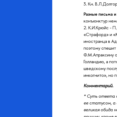
3. Кн. В.Л.Долг
Разные письма и
конъюнктур нема
2. К.И.Крюйс - П
«Страфорд» и «М
иностранца в Адм
поэтому спешит 
Ф.М.Апраксину о 
Голландию, а пот
шведскому послу
инкогнито», но 
Комментарий.
* Суть ответа с
ее статусом, а 
великая обида 
причину, кроме