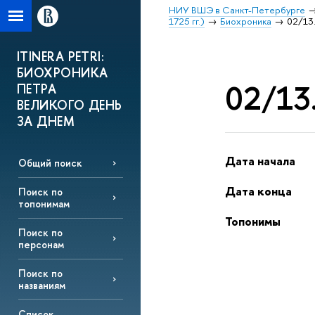
НИУ ВШЭ в Санкт-Петербурге
1725 гг.)
Биохроника
02/13.
ITINERA PETRI:
БИОХРОНИКА
02/13.
ПЕТРА
ВЕЛИКОГО ДЕНЬ
ЗА ДНЕМ
Дата начала
Общий поиск
Дата конца
Поиск по
топонимам
Топонимы
Поиск по
персонам
Поиск по
названиям
Список