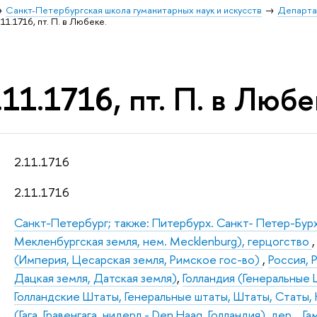
Санкт-Петербургская школа гуманитарных наук и искусств
Департа
11.1716, пт. П. в Любеке.
11.1716, пт. П. в Любе
2.11.1716
2.11.1716
Санкт-Петербург; также: Питербурх. Санкт- Петер-Бур
Мекленбургская земля, нем. Mecklenburg), герцогство
(Империя, Цесарская земля, Римское гос-во)
,
Россия, 
Дацкая земля, Датская земля)
,
Голландия (Генеральные
Голландские Штаты, Генеральные штаты, Штаты, Статы, 
(Гага, Гравенгага, нидерл.- Den Haag. Голландия), дер.
,
Га