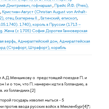
лий Дмитриевич, гофмаршал
,
Прейс Й.Ф. (Preis),
т
,
Кристиан-Август (Christian August von Anhalt-
), отец Екатерины II.
,
Евтинский, епископ
,
1.05.1740). 1740), король в Пруссии (1713 –
nig. Жена (с 1705) София Доротея Ганноверская
ая верфь, Адмиралтейский дом, Адмиралтейская
рд (Страфорт, Штрафорт), корабль
сал А.Д.Меншикову о предстоящей поездке П. и
I и о том, что П. намерен идти в Голландию, а
. из Голландии».[2]
оторой государь изволил мыться - 5
ями против ввода русских войск в Мекленбург[4]*;