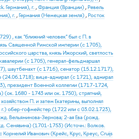
. Германия), г.
,
Франция (Вранции)
,
Ревель
ния), г.
,
Германия (Немецкая земля)
,
Росток
9) , как "ближний человек" был с П. в
нязь Священной Римской империи (с 1705),
оссийского царства, князь Ижорский, светлость
 кавалерии (с 1705), генерал-фельдмаршал
7), шаутбенахт (с 1716), сенатор (15.12.1717),
(24.06.1718); вице-адмирал (с 1721), адмирал
03), президент Военной коллегии (1717-1724,
(ок. 1680 - 1743 или ок. 1750), стряпчий,
м хозяйством П. и затем Екатерины, выполнял
г.) обер-гофмейстер (1722 или с 03.02.1723),
ожд. Вельяминова-Зернова; 2-ая Ева (рожд.
д. Сенявина) (1701-1753) (Источн.: Волков.
 Корнелий Иванович (Крейс, Крус, Креус, Cruijs