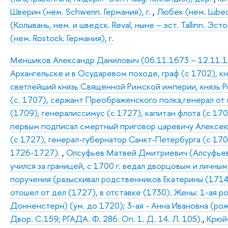
Шверин (нем. Schwerin. Германия), г.
,
Любек (нем. Lübeck
(Колывань, нем. и шведск. Reval, ныне – эст. Tallinn. Эсто
(нем. Rostock. Германия), г.
Меншиков Александр Данилович (06.11.1673 – 12.11.172
Архангельске и в Осударевом походе, граф (с 1702), к
светлейший князь Священной Римской империи, князь Р
(с. 1707), сержант Преображенского полка,генерал от
(1709), генералиссимус (с 1727), капитан флота (с 170
первым подписал смертный приговор царевичу Алексею 
(с 1727), генерал-губернатор Санкт-Петербурга (с 17
1726-1727).
,
Олсуфьев Матвей Дмитриевич (Алсуфьев) 
учился за границей, с 1700 г. ведал дворцовым и личны
поручения (разыскивал родственников Екатерины (1714 
отошел от дел (1727), в отставке (1730). Жены: 1-ая р
Донненстерн) (ум. до 1720); 3-ая - Анна Ивановна (рож
Двор. С.159; РГАДА. Ф. 286. Оп. 1. Д. 14. Л. 105).
,
Крюйс