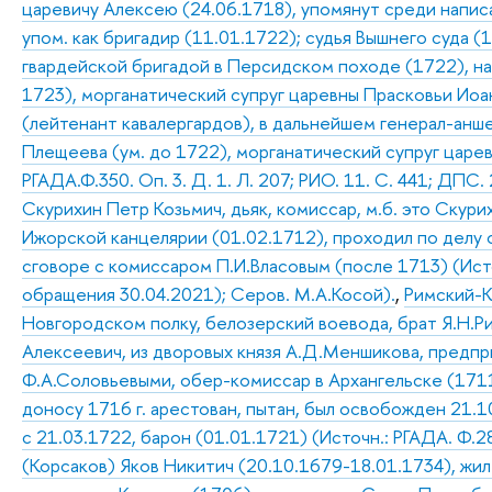
царевичу Алексею (24.06.1718), упомянут среди написа
упом. как бригадир (11.01.1722); судья Вышнего суда 
гвардейской бригадой в Персидском походе (1722), на
1723), морганатический супруг царевны Прасковьи Иоанн
(лейтенант кавалергардов), в дальнейшем генерал-анш
Плещеева (ум. до 1722), морганатический супруг царев
РГАДА.Ф.350. Оп. 3. Д. 1. Л. 207; РИО. 11. С. 441; ДПС. 2
Скурихин Петр Козьмич, дьяк, комиссар, м.б. это Скур
Ижорской канцелярии (01.02.1712), проходил по делу о 
сговоре с комиссаром П.И.Власовым (после 1713) (Исто
обращения 30.04.2021); Серов. М.А.Косой).
,
Римский-К
Новгородском полку, белозерский воевода, брат Я.Н.Р
Алексеевич, из дворовых князя А.Д.Меншикова, предпри
Ф.А.Соловьевыми, обер-комиссар в Архангельске (1711)
доносу 1716 г. арестован, пытан, был освобожден 21.1
с 21.03.1722, барон (01.01.1721) (Источн.: РГАДА. Ф.286
(Корсаков) Яков Никитич (20.10.1679-18.01.1734), жил