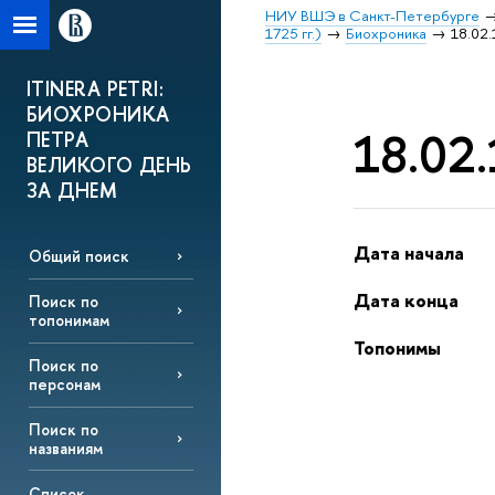
НИУ ВШЭ в Санкт-Петербурге
1725 гг.)
Биохроника
18.02.
ITINERA PETRI:
БИОХРОНИКА
18.02.
ПЕТРА
ВЕЛИКОГО ДЕНЬ
ЗА ДНЕМ
Дата начала
Общий поиск
Дата конца
Поиск по
топонимам
Топонимы
Поиск по
персонам
Поиск по
названиям
Список