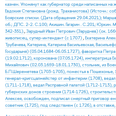
казнен. Упомянут как губернатор среди написанных на 
Евдокия Степановна (рожд. Траханиотова) (Источн.: собс
Боярские списки. (Дата обращения 29.04.2021); Маршал П
об.; ДПС. 2-2. С.100; Акишин. Гагарин . С.201; Юркин. 
342-351).
,
Зарудный Иван Петрович (Заруднев) (ок. 1660
живописец, супер-интендант (с 1707)
,
Екатерина Алек
Трубачева, Катерина, Катерина Васильевская, Васильефс
Государыня) (05.04.1684-06.05.1727), фаворитка Петра (
(19.02.1712), коронована (07.05.1724), императрица Ека
Михайлович (02.03.1659-18.01.1730), стольник, из Военн
Б.П.Шереметева (1703-1705), поместья в Пошехонье, 
генерал-кригсцалмейстер от инфантерии (1708), веда
(1711-1718), ведал Расправной палатой (1712-1713), р
губернских домов строения (1714-1726), строительств
Алексея, освобожден, подписал смертный приговор ем
советник (1725), под следствием (с 1726), в отставке,