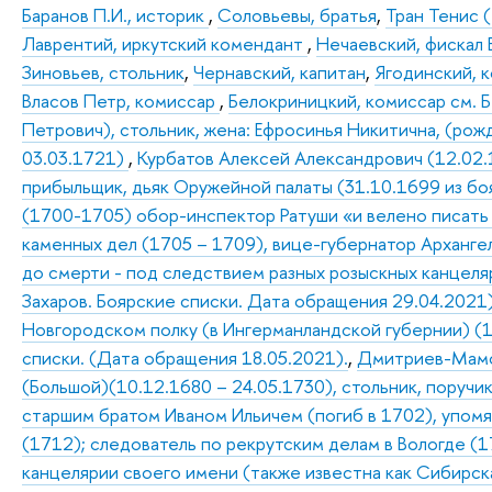
Баранов П.И., историк
,
Соловьевы, братья
,
Тран Тенис 
Лаврентий, иркутский комендант
,
Нечаевский, фискал 
Зиновьев, стольник
,
Чернавский, капитан
,
Ягодинский, 
Власов Петр, комиссар
,
Белокриницкий, комиссар см. 
Петрович), стольник, жена: Ефросинья Никитична, (рож
03.03.1721)
,
Курбатов Алексей Александрович (12.02.
прибыльщик, дьяк Оружейной палаты (31.10.1699 из боя
(1700-1705) обор-инспектор Ратуши «и велено писать 
каменных дел (1705 – 1709), вице-губернатор Арханге
до смерти - под следствием разных розыскных канцеляр
Захаров. Боярские списки. Дата обращения 29.04.2021
Новгородском полку (в Ингерманландской губернии) (17
списки. (Дата обращения 18.05.2021).
,
Дмитриев-Мамо
(Большой)(10.12.1680 – 24.05.1730), стольник, поручи
старшим братом Иваном Ильичем (погиб в 1702), упомя
(1712); следователь по рекрутским делам в Вологде (1
канцелярии своего имени (также известна как Сибирск