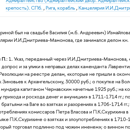
Адмиралтейство (Адмиралтейский двор. Адмиралтейск
крепость). СПб.
,
Рига, корабль
,
Канцелярия И.И.Дмит
ериной был на свадьбе Василия (м.б. Андреевич) Измайлова
лярии И.И.Дмитриева-Мамонова, где занимался делом кн. М
 П.
: 1. Указ, переданный через И.И.Дмитриева-Мамонова
о допрос и за улики в неправых делах каменданта Лавренти
. Резолюции на реестре делам, «которые не пришли в оконч
к Зиновьев к Архангельскому, 30000 руб.; о покупке на Во
и мундира капитаном Чернавским начетные 1925 руб.; на 
у прихода и росхода денег и амуниции» в 1711-1714 гг.; 
братьями на Ваге во взятках и разорениях в 1706-1714 гг.
употреблениях комиссаров Петра Власова и П.К.Скурихина в
ьяке П.К.Скурихине о взятках и злоупотреблениях в 1710-17
торый торговал подлинно под чюжим именем»; о винном п