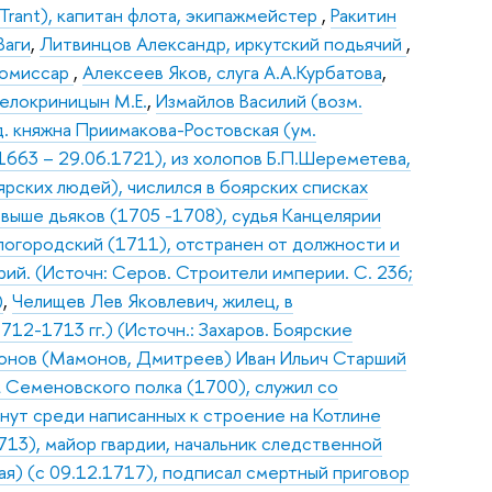
(Trant), капитан флота, экипажмейстер
,
Ракитин
Ваги
,
Литвинцов Александр, иркутский подьячий
,
комиссар
,
Алексеев Яков, слуга А.А.Курбатова
,
Белокриницын М.Е.
,
Измайлов Василий (возм.
д. княжна Приимакова-Ростовская (ум.
1663 – 29.06.1721), из холопов Б.П.Шереметева,
рских людей), числился в боярских списках
выше дьяков (1705 -1708), судья Канцелярии
логородский (1711), отстранен от должности и
ий. (Источн: Серов. Строители империи. С. 236;
)
,
Челищев Лев Яковлевич, жилец, в
12-1713 гг.) (Источн.: Захаров. Боярские
нов (Мамонов, Дмитреев) Иван Ильич Старший
к Семеновского полка (1700), служил со
нут среди написанных к строение на Котлине
713), майор гвардии, начальник следственной
ая) (с 09.12.1717), подписал смертный приговор