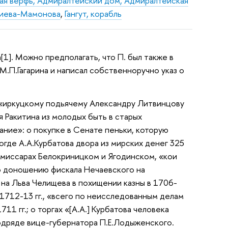
ая верфь, Адмиралтейский дом, Адмиралтейская
риева-Мамонова
,
Гангут, корабль
[1]. Можно предполагать, что П. был также в
.П.Гагарина и написал собственноручно указ о
, «иркуцкому подьячему Александру Литвинцову
я Ракитина из молодых быть в старых
ание»: о покупке в Сенате пеньки, которую
логде А.А.Курбатова двора из мирских денег 325
комиссарах Белокриницком и Ягодинском, «кои
по доношению фискала Нечаевского на
; на Льва Челищева в похищении казны в 1706-
 1712-13 гг., «всего по неисследованным делам
11 гг.; о торгах «[А.А.] Курбатова человека
одряде вице-губернатора П.Е.Лодыженского.