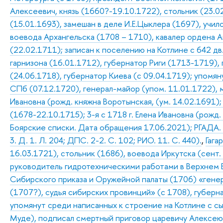
Алексеевич, князь (1660?-19.10.1722), стольник (23.0
(15.01.1693), замешан в деле И.Е.Цыклера (1697), учил
воевода Архангельска (1708 – 1710), кавалер ордена 
(22.02.1711); записан к поселению на Котлине с 642 д
гарнизона (16.01.1712), губернатор Риги (1713-1719)
(24.06.1718), губернатор Киева (с 09.04.1719); упомян
СПб (07.12.1720), генерал-майор (упом. 11.01.1722), м
Ивановна (рожд. княжна Воротынская, (ум. 14.02.1691)
(1678-22.10.1715); 3-я с 1718 г. Елена Ивановна (рожд.
Боярские списки. Дата обращения 17.06.2021); РГАДА. Ф.
3. Д. 1. Л. 204; ДПС. 2-2. С. 102; РИО. 11. С. 440).
,
Гага
16.03.1721), стольник (1686), воевода Иркутска (сент.
руководитель гидротехническими работами в Верхнем В
Сибирского приказа и Оружейной палаты (1706) «гене
(1707?), судья сибирских провинций» (с 1708), губер
упомянут среди написанных к строение на Котлине с с
Муде), подписал смертный приговор царевичу Алексею 