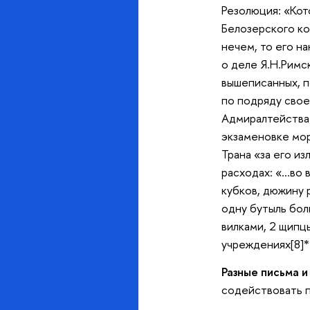
Резолюция: «Кот
Белозерского ко
нечем, то его на
о деле Я.Н.Римс
вышеписанных, п
по подряду свое
Адмиралтейства:
экзаменовке мор
Трана «за его из
расходах: «…во 
кубков, дюжину 
одну бутыль боль
вилками, 2 щипц
учреждениях[8]*
Разные письма и
содействовать п