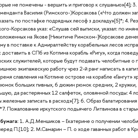
орые не помечены - вершить и приговор к слушанью»[4]; 3
менданта Василия (Римского-)Корсакова («Что должен зап
казать по постафке подрядных лесоф з докладу»[5]*; 4. Ре
кого-Корсакова указ: «Слушав сей выписки, указал: по имя
оложенных на Якове [Никитиче Римском-]Корсакове денег, 
му в поставке к Адмиралтейству корабельных лесов исправ
 доставить в СПб из Котлина корабль «Ригу», когда повед
ских служителей, которые будут подавать челобитные о п
лишнюю экипажескую работу чрез 2-й ранг написать в капит
время славления на Котлине острове на корабле «Гангут» 
рюмок больших пивных, 6 дюжин рюмок средних, 2 кружки,
шую, да растерянных 12 салфеток, оловянной посуды: 4 лож
ы железные записать в расход»[7]; 6. Образ балатировани
*7. Пожалование иркутского подьячего Литвинова в старые
 бумага:
1. А.Д.Меншиков – Екатерине о получении челоби
еред П.[10]; 2. М.Самарин – П. о ходе гаванных работ в К