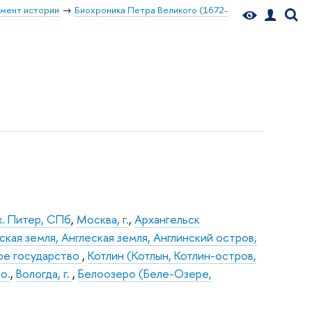
мент истории
Биохроника Петра Великого (1672-
х. Питер, СПб
,
Москва, г.
,
Архангельск
ская земля, Англеская земля, Англинский остров,
ое государство
,
Котлин (Котлын, Котлин-остров,
 о.
,
Вологда, г.
,
Белоозеро (Беле-Озере,