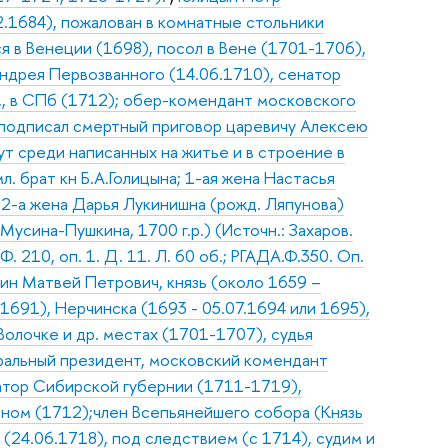
2.1684), пожалован в комнатные стольники
ся в Венеции (1698), посол в Вене (1701-1706),
Андрея Первозванного (14.06.1710), сенатор
в., в СПб (1712); обер-комендант московского
, подписал смертный приговор царевичу Алексею
ут среди написанных на житье и в строение в
л. брат кн Б.А.Голицына; 1-ая жена Настасья
; 2-а жена Дарья Лукинишна (рожд. Ляпунова)
 Мусина-Пушкина, 1700 г.р.) (Источн.: Захаров.
 210, оп. 1. Д. 11. Л. 60 об.; РГАДА.Ф.350. Оп.
рин Матвей Петрович, князь (около 1659 –
 1691), Нерчинска (1693 - 05.07.1694 или 1695),
олочке и др. местах (1701-1707), судья
ральный президент, московский комендант
натор Сибирской губернии (1711-1719),
ыном (1712);член Всепьянейшего собора (Князь
(24.06.1718), под следствием (с 1714), судим и