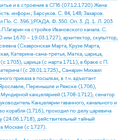
житье и в строение в СПб (07.12.1720) Жена
тв. информ.; Барсуков. С. 84, 148; Захаров.
о. С. 396.);РГАДА. Ф. 350. Оп. 3. Д. 1. Л. 203
М.П.Гагарин на стройке Ивановского канала. С.
 или 1670 – 19.03.1727), архитектор, скульптор,
сеевна (Скавронская Марта, Крузе Марта,
кая, Катерина-сама-третья, Матка, царица,
с 1703), царица (с марта 1711), в браке с П.
терина I (с 28.01.1725).
,
Самарин Михаил
ого приказа в посылках, в т.ч. адъютант
Ярославле, Перемышле и Ряжске (1706),
л Мундирной канцелярией (1708-1712), сенатор
уководитель Канцелярии гаванного, канального и
о корабля (1716), проходил по делу царевича
у (24.06.1718), действительный тайный
 в Москве (с 1727).