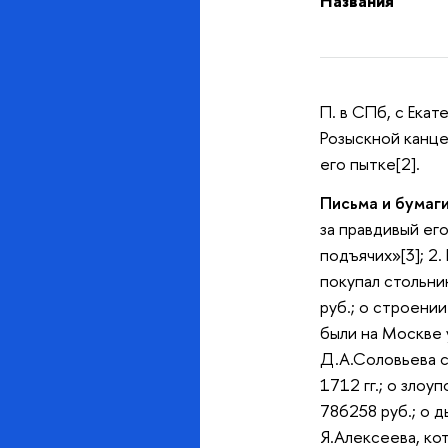
Названия
П. в СПб, с Екат
Розыскной канце
его пытке[2].
Письма и бумаги
за правдивый ег
подъячих»[3]; 2
покупал стольни
руб.; о строени
были на Москве 
Д.А.Соловьева с 
1712 гг.; о зло
786258 руб.; о д
Я.Алексеева, ко