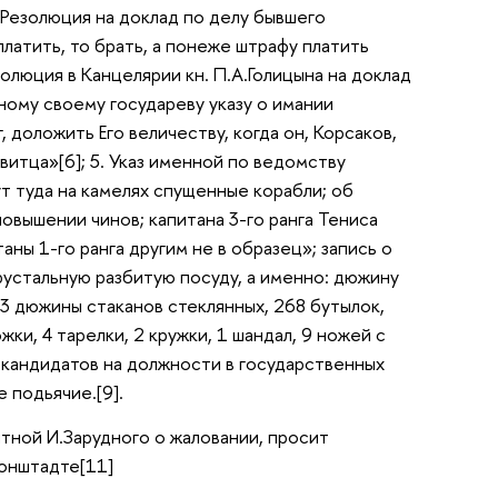
. Резолюция на доклад по делу бывшего
латить, то брать, а понеже штрафу платить
золюция в Канцелярии кн. П.А.Голицына на доклад
нному своему государеву указу о имании
доложить Его величеству, когда он, Корсаков,
итца»[6]; 5. Указ именной по ведомству
ут туда на камелях спущенные корабли; об
овышении чинов; капитана 3-го ранга Тениса
аны 1-го ранга другим не в образец»; запись о
хрустальную разбитую посуду, а именно: дюжину
 3 дюжины стаканов стеклянных, 268 бутылок,
ки, 4 тарелки, 2 кружки, 1 шандал, 9 ножей с
я кандидатов на должности в государственных
 подьячие.[9].
тной И.Зарудного о жаловании, просит
ронштадте[11]