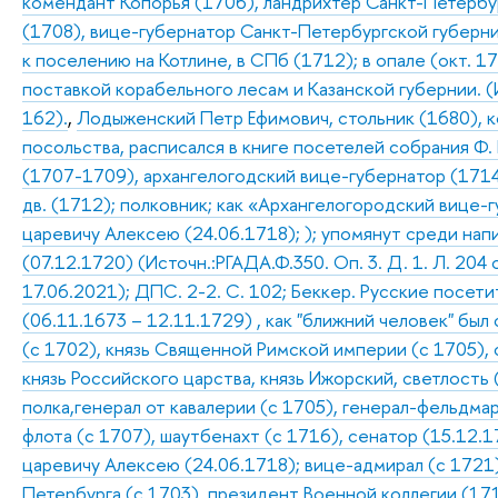
комендант Копорья (1706), ландрихтер Санкт-Петербур
(1708), вице-губернатор Санкт-Петербургской губерни
к поселению на Котлине, в СПб (1712); в опале (окт. 17
поставкой корабельного лесам и Казанской губернии. (
162).
,
Лодыженский Петр Ефимович, стольник (1680), к
посольства, расписался в книге посетелей собрания Ф.
(1707-1709), архангелогодский вице-губернатор (1714
дв. (1712); полковник; как «Архангелогородский вице
царевичу Алексею (24.06.1718); ); упомянут среди нап
(07.12.1720) (Источн.:РГАДА.Ф.350. Оп. 3. Д. 1. Л. 204
17.06.2021); ДПС. 2-2. С. 102; Беккер. Русские посети
(06.11.1673 – 12.11.1729) , как "ближний человек" был
(с 1702), князь Священной Римской империи (с 1705),
князь Российского царства, князь Ижорский, светлость
полка,генерал от кавалерии (с 1705), генерал-фельдма
флота (с 1707), шаутбенахт (с 1716), сенатор (15.12.
царевичу Алексею (24.06.1718); вице-адмирал (с 1721)
Петербурга (с 1703), президент Военной коллегии (1