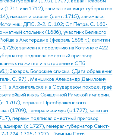
гской губернии (17.01.1707), ведал Псковом
и (1711 или 1712), записан как вице-губернатор
14), наказан и сослан (сент. 1715), занимался
Источник: ДПС. 2-2. С. 102; От Петра. С. 160-
омнатный стольник (1686), участник Великого
 Рюйша в Амстердаме (февраль 1698 г.); капитан
-1725); записан к поселению на Котлине с 422
-губернатор подписал смертный приговор
исанных на житье и в строение в СПб
 об.); Захаров. Боярские списки. (Дата обращения
тели. С. 97)
,
Меншиков Александр Данилович
 с П. в Архангельске и в Осударевом походе, граф
 светлейший князь Священной Римской империи,
 (с. 1707), сержант Преображенского
ршал (1709), генералиссимус (с 1727), капитан
1717), первым подписал смертный приговор
, адмирал (с 1727), генерал-губернатор Санкт-
717-1724, 1726-1727).
,
Голицын Петр