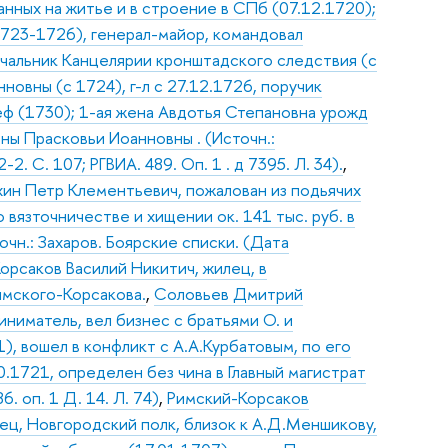
нных на житье и в строение в СПб (07.12.1720);
(1723-1726), генерал-майор, командовал
чальник Канцелярии кронштадского следствия (с
овны (с 1724), г-л с 27.12.1726, поручик
еф (1730); 1-ая жена Авдотья Степановна урожд
ны Прасковьи Иоанновны . (Источн.:
-2. С. 107; РГВИА. 489. Оп. 1 . д 7395. Л. 34).
,
ихин Петр Клементьевич, пожалован из подьячих
вязточничестве и хищении ок. 141 тыс. руб. в
чн.: Захаров. Боярские списки. (Дата
орсаков Василий Никитич, жилец, в
имского-Корсакова.
,
Соловьев Дмитрий
ниматель, вел бизнес с братьями О. и
, вошел в конфликт с А.А.Курбатовым, по его
0.1721, определен без чина в Главный магистрат
. оп. 1 Д. 14. Л. 74)
,
Римский-Корсаков
ец, Новгородский полк, близок к А.Д.Меншикову,