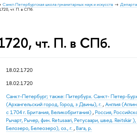
Санкт-Петербургская школа гуманитарных наук и искусств
Департа
1720, чт. П. в СПб.
1720, чт. П. в СПб.
18.02.1720
18.02.1720
Санкт-Петербург; также: Питербурх. Санкт- Петер-Бур
(Архангельский город, Город, з Двины), г.
,
Англия (Аглин
с 1704 г. Британия, Великобритания)
,
Россия, Российск
Рычарт, Рычер, фин. Retusaari, Ретусаари, швед. Reitskär ),
Белозеро, Белеозеро), оз., г.
,
Вага, р.