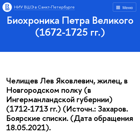
НИУ ВШЭ в Санкт-Петербурге
Меню
Биохроника Петра Великого
(1672-1725 гг.)
Челищев Лев Яковлевич, жилец, в
Новгородском полку (в
Ингерманландской губернии)
(1712-1713 гг.) (Источн.: Захаров.
Боярские списки. (Дата обращения
18.05.2021).