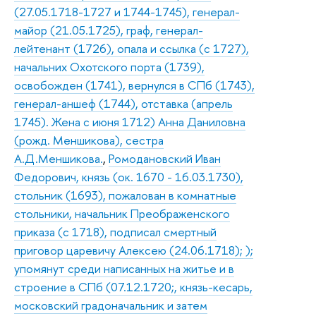
(27.05.1718-1727 и 1744-1745), генерал-
майор (21.05.1725), граф, генерал-
лейтенант (1726), опала и ссылка (с 1727),
начальних Охотского порта (1739),
освобожден (1741), вернулся в СПб (1743),
генерал-аншеф (1744), отставка (апрель
1745). Жена с июня 1712) Анна Даниловна
(рожд. Меншикова), сестра
А.Д.Меншикова.
,
Ромодановский Иван
Федорович, князь (ок. 1670 - 16.03.1730),
стольник (1693), пожалован в комнатные
стольники, начальник Преображенского
приказа (с 1718), подписал смертный
приговор царевичу Алексею (24.06.1718); );
упомянут среди написанных на житье и в
строение в СПб (07.12.1720;, князь-кесарь,
московский градоначальник и затем