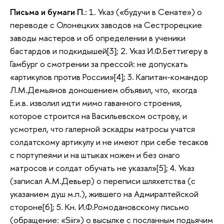
Письма и бумаги П.:
1. Указ («будучи в Сенате») о
переводе с Олонецких заводов на Сестрорецкие
заводы мастеров и об определении в ученики
бастардов и подкидышей[3]; 2. Указ И.Ф.Беттигеру в
Гамбург о смотрении за прессой: не допускать
«артикулов против России»[4]; 3. Капитан-командор
Л.М.Демьянов доношением объявил, что, «когда
Е.и.в. изволил идти мимо гаванного строения,
которое строится на Васильевском острову, и
усмотрел, что галерной эскадры матросы учатся
солдатскому артикулу и не имеют при себе тесаков
с портупеями и на штыках ножен и без онаго
матросов и солдат обучать не указал»[5]; 4. Указ
(записал А.М.Девьер) о переписи шляхетства (с
указанием душ м.п.), жившего на Адмиралтейской
стороне[6]; 5. Кн. И.Ф.Ромодановскому письмо
(обращение: «Siir») о высылке с посланным подьячим