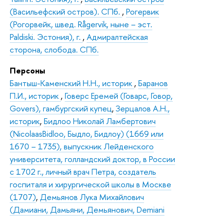
(Васильефский остров). СПб.
,
Рогервик
(Рогорвейк, швед. Rågervik, ныне – эст.
Paldiski. Эстония), г.
,
Адмиралтейская
сторона, слобода. СПб.
Персоны
Бантыш-Каменский Н.Н., историк
,
Баранов
П.И., историк
,
Говерс Еремей (Говарс, Говор,
Govers), гамбургский купец
,
Зерцалов А.Н.,
историк
,
Бидлоо Николай Ламбертович
(NicolaasBidloo, Быдло, Бидлоу) (1669 или
1670 – 1735), выпускник Лейденского
университета, голландский доктор, в России
с 1702 г., личный врач Петра, создатель
госпиталя и хирургической школы в Москве
(1707)
,
Демьянов Лука Михайлович
(Дамиани, Дамьяни, Демьянович, Demiani