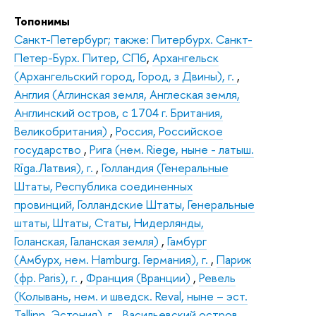
Топонимы
Санкт-Петербург; также: Питербурх. Санкт-
Петер-Бурх. Питер, СПб
,
Архангельск
(Архангельский город, Город, з Двины), г.
,
Англия (Аглинская земля, Англеская земля,
Англинский остров, с 1704 г. Британия,
Великобритания)
,
Россия, Российское
государство
,
Рига (нем. Riege, ныне - латыш.
Rīga.Латвия), г.
,
Голландия (Генеральные
Штаты, Республика соединенных
провинций, Голландские Штаты, Генеральные
штаты, Штаты, Статы, Нидерлянды,
Голанская, Галанская земля)
,
Гамбург
(Амбурх, нем. Hamburg. Германия), г.
,
Париж
(фр. Paris), г.
,
Франция (Вранции)
,
Ревель
(Колывань, нем. и шведск. Reval, ныне – эст.
Tallinn. Эстония), г.
,
Васильевский остров