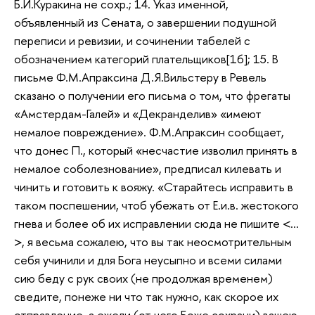
Б.И.Куракина не сохр.; 14. Указ именной,
объявленный из Сената, о завершении подушной
переписи и ревизии, и сочинении табелей с
обозначением категорий плательщиков[16]; 15. В
письме Ф.М.Апраксина Д.Я.Вильстеру в Ревель
сказано о получении его письма о том, что фрегаты
«Амстердам-Галей» и «Декранделив» «имеют
немалое повреждение». Ф.М.Апраксин сообщает,
что донес П., который «несчастие изволил принять в
немалое соболезнование», предписал килевать и
чинить и готовить к вояжу. «Старайтесь исправить в
таком поспешении, чтоб убежать от Е.и.в. жестокого
гнева и более об их исправлении сюда не пишите <…
>, я весьма сожалею, что вы так неосмотрительным
себя учинили и для Бога неусыпно и всеми силами
сию беду с рук своих (не продолжая временем)
сведите, понеже ни что так нужно, как скорое их
отправление, а ежели (от чего Боже сохрани) вашею