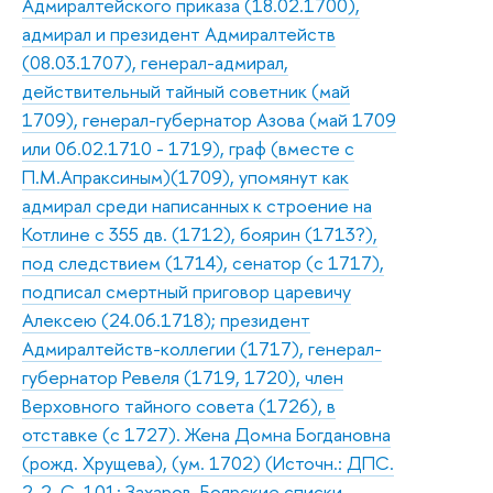
Адмиралтейского приказа (18.02.1700),
адмирал и президент Адмиралтейств
(08.03.1707), генерал-адмирал,
действительный тайный советник (май
1709), генерал-губернатор Азова (май 1709
или 06.02.1710 - 1719), граф (вместе с
П.М.Апраксиным)(1709), упомянут как
адмирал среди написанных к строение на
Котлине с 355 дв. (1712), боярин (1713?),
под следствием (1714), сенатор (с 1717),
подписал смертный приговор царевичу
Алексею (24.06.1718); президент
Адмиралтейств-коллегии (1717), генерал-
губернатор Ревеля (1719, 1720), член
Верховного тайного совета (1726), в
отставке (с 1727). Жена Домна Богдановна
(рожд. Хрущева), (ум. 1702) (Источн.: ДПС.
2-2. С. 101; Захаров. Боярские списки.