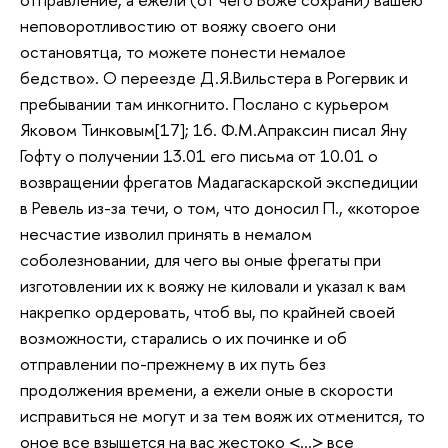
неповоротливостию от вояжу своего они
остановятца, то можете понести немалое
бедство». О переезде Д.Я.Вильстера в Рогервик и
пребывании там инкогнито. Послано с курьером
Яковом Тинковым[17]; 16. Ф.М.Апраксин писал Яну
Гофту о получении 13.01 его письма от 10.01 о
возвращении фрегатов Мадагаскарской экспедиции
в Ревель из-за течи, о том, что доносил П., «которое
несчастие изволил принять в немалом
соболезновании, для чего вы оные фрегаты при
изготовлении их к вояжу не киловали и указал к вам
накрепко ордеровать, чтоб вы, по крайней своей
возможности, старались о их починке и об
отправлении по-прежнему в их путь без
продолжения времени, а ежели оные в скорости
исправиться не могут и за тем вояж их отменится, то
оное все взыщется на вас жестоко <…> все