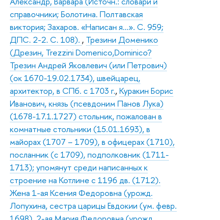
Александр, Варвара (Источн.: словари и
справочники; Болотина. Полтавская
виктория; Захаров. «Написан я…». С. 959;
ДПС. 2-2. С. 108).
,
Трезини Доменико
(Дрезин, Trezzini Domenico,Dominico?
Трезин Андрей Яковлевич (или Петрович)
(ок 1670-19.02.1734), швейцарец,
архитектор, в СПб. с 1703 г.
,
Куракин Борис
Иванович, князь (псевдоним Панов Лука)
(1678-17.1.1727) стольник, пожалован в
комнатные стольники (15.01.1693), в
майорах (1707 – 1709), в офицерах (1710),
посланник (с 1709), подполковник (1711-
1713); упомянут среди написанных к
строение на Котлине с 1196 дв. (1712).
Жена 1-ая Ксения Федоровна (урожд.
Лопухина, сестра царицы Евдокии (ум. февр.
1698), 2-ая Мария Федоровна (урожд.