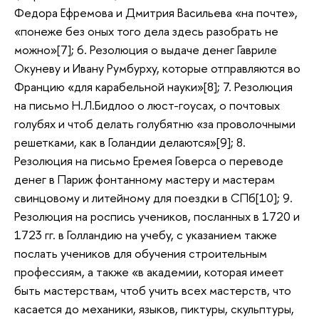
Федора Ефремова и Дмитрия Васильева «на почте»,
«понеже без оных того дела здесь разобрать не
можно»[7]; 6. Резолюция о выдаче денег Гавриле
Окуневу и Ивану Румбурху, которые отправляются во
Францию «для карабельной науки»[8]; 7. Резолюция
на письмо Н.Л.Бидлоо о люст-гоусах, о почтовых
голубях и чтоб делать голубятню «за проволочными
решетками, как в Голандии делаются»[9]; 8.
Резолюция на письмо Еремея Говерса о переводе
денег в Париж фонтанному мастеру и мастерам
свинцовому и литейному для поездки в СПб[10]; 9.
Резолюция на роспись учеников, посланных в 1720 и
1723 гг. в Голландию на учебу, с указанием также
послать учеников для обучения строительным
профессиям, а также «в академии, которая имеет
быть мастерствам, чтоб учить всех мастерств, что
касается до механики, языков, пиктуры, скульптуры,