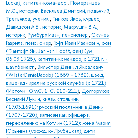
Lucka), капитан-командор
,
Померанцев
М.С., историк
,
Васильев Дмитрий, подьячий
,
Третьяков, ученик
,
Тинков Яков, курьер
,
Давидсон А.Б., историк
,
Макрушин В.А.,
историк
,
Румбурх Иван, пенсионер
,
Окунев
Гаврила, пенсионер
,
Гофт Иван Иванович, фон
(Фангофт Ян, Jan van Hooft, фан) (ум.
06.03.1726), капитан-командор, с 1721 г. -
шаутбенахт
,
Вильстер Даниил Яковлевич
(WilsterDanielJacob) (1669 – 1732), швед,
вице-адмирал на русской службе (с 1721)
(Источн.: ОМС. 1. С. 210-211)
,
Долгоруков
Василий Лукич, князь, стольник
(17.03.1691); русский посланник в Дании
(1707-1720), записан как офицер к
переселению на Котлин (1712); жена Мария
Юрьевна (урожд. кн.Трубецкая), дети