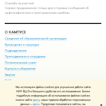
Спасибо за участие!
Сервис предназначен только для отправки сообщений об
орфографических и пунктуационных ошибках.
О КАМПУСЕ
ОБ
Сведения об образовательной организации
Мер
Руководство и структура
Мер
Подразделения
Дов
Преподаватели и сотрудники
Ол
Попечительский совет
При
Корпуса и общежития
При
Закупки
Ди
ВШЭ для студентов с ограниченными возможностями
До
здоровья и инвалидностью
Ас
Мы используем файлы cookies для улучшения работы сайта
Версия для слабовидящих
НИУ ВШЭ и большего удобства его использования. Более
Обр
подробную информацию об использовании файлов cookies
Единая платежная страница
можно найти
здесь
, наши правила обработки персональных
данных –
здесь
. Продолжая пользоваться сайтом, вы
✖