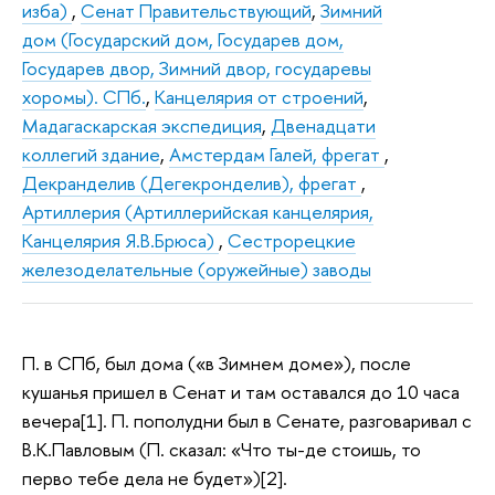
изба)
,
Сенат Правительствующий
,
Зимний
дом (Государский дом, Государев дом,
Государев двор, Зимний двор, государевы
хоромы). СПб.
,
Канцелярия от строений
,
Мадагаскарская экспедиция
,
Двенадцати
коллегий здание
,
Амстердам Галей, фрегат
,
Декранделив (Дегекронделив), фрегат
,
Артиллерия (Артиллерийская канцелярия,
Канцелярия Я.В.Брюса)
,
Сестрорецкие
железоделательные (оружейные) заводы
П. в СПб, был дома («в Зимнем доме»), после
кушанья пришел в Сенат и там оставался до 10 часа
вечера[1]. П. пополудни был в Сенате, разговаривал с
В.К.Павловым (П. сказал: «Что ты-де стоишь, то
перво тебе дела не будет»)[2].