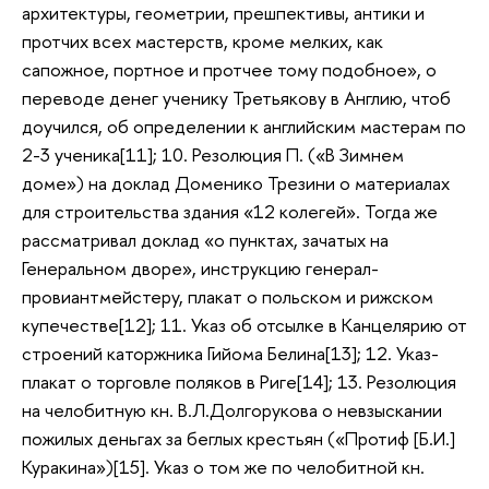
архитектуры, геометрии, прешпективы, антики и
протчих всех мастерств, кроме мелких, как
сапожное, портное и протчее тому подобное», о
переводе денег ученику Третьякову в Англию, чтоб
доучился, об определении к английским мастерам по
2-3 ученика[11]; 10. Резолюция П. («В Зимнем
доме») на доклад Доменико Трезини о материалах
для строительства здания «12 колегей». Тогда же
рассматривал доклад «о пунктах, зачатых на
Генеральном дворе», инструкцию генерал-
провиантмейстеру, плакат о польском и рижском
купечестве[12]; 11. Указ об отсылке в Канцелярию от
строений каторжника Гийома Белина[13]; 12. Указ-
плакат о торговле поляков в Риге[14]; 13. Резолюция
на челобитную кн. В.Л.Долгорукова о невзыскании
пожилых деньгах за беглых крестьян («Протиф [Б.И.]
Куракина»)[15]. Указ о том же по челобитной кн.