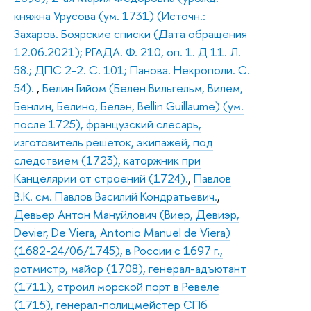
княжна Урусова (ум. 1731) (Источн.:
Захаров. Боярские списки (Дата обращения
12.06.2021); РГАДА. Ф. 210, оп. 1. Д 11. Л.
58.; ДПС 2-2. С. 101; Панова. Некрополи. С.
54).
,
Белин Гийом (Белен Вильгельм, Вилем,
Бенлин, Белино, Белэн, Bellin Guillaume) (ум.
после 1725), французский слесарь,
изготовитель решеток, экипажей, под
следствием (1723), каторжник при
Канцелярии от строений (1724).
,
Павлов
В.К. см. Павлов Василий Кондратьевич.
,
Девьер Антон Мануйлович (Виер, Девиэр,
Devier, De Viera, Antonio Manuel de Viera)
(1682-24/06/1745), в России с 1697 г.,
ротмистр, майор (1708), генерал-адъютант
(1711), строил морской порт в Ревеле
(1715), генерал-полицмейстер СПб