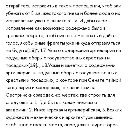
старайтесь исправить в таком поспешении, чтоб вам
убежать от Е.и.в. жестокого гнева и более сюда о их
исправлении уже не пишите <…>. И дабы оное
исправление как возможно содержано было в
крепком секрете, чтоб никто не мог знать и дайте
голос, якобы оные фрегаты уже никуда отправляться
не будут»[18]*; 17. Указ о содержании артиллерии на
подушные сборы с государственных крестьян и
посадских[19]. ; 18.Указы и заметки: о содержании
артиллерии на подушные сборы с государственных
крестьян и посадских, о конторе при Сенате тайной
канцелярии и маеорских, о жаловании на
Сестринских заводах, «о местех, где строить для
следующаго: 1. Где быть школам нижним от
академии; 2. Инженерская и артилерийская, 3. Всяких
художеств механических и архитектуры цывилис.
Чтоб ныне отвесть места, определить директоров,