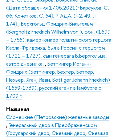
(Дата обращения 17.06.2021); Барсуков. С.
66; Кочетков. С. 54); РГАДА. 9-2. 49. Л.
174).
,
Берхгольц Фридрих-Вильгельм
(Bergholtz Friedrich Wilhelm von ), фон, (1699
– 1765), камер-юнкер голштинского герцога
Карла-Фридриха, был в России с герцогом
(1721 – 1727), сын генерала В.Берхгольца,
автор дневника.
,
Беттингер Иоганн-
Фридрих (Бёттингер, Бехтер, Бетхер,
Пехьер, Яган, Иван, Böttiger Johann Friedrich)
(1659-1739), русский агент в Гамбурге с
1709 г.
Названия
Олонецкие (Петровские) железные заводы
,
Генеральный двор в Преображенском
(Государский двор, Съезжий двор, Съезжая