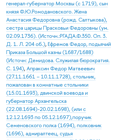
генерал-губернатор Москвы (с 1719), сын
князя Ф.Ю.Ромодановского. Жена
Анастасия Федоровна (рожд. Салтыкова),
сестра царицы Прасковьи Федоровны (ум.
02.09.1736). (Источн.:РГАДА.Ф.350. Оп. 3.
Д. 1. Л. 204 об.)
,
Ефремов Федор, подьячий
Приказа Большой казны (1687/1688)
(Источн: Демидова. Служилая бюрократия.
С. 194)
,
Апраксин Федор Матвеевич
(27.11.1661 – 10.11.1728), стольник,
пожалован в комнатные стольники
(15.01.1693), двинской воевода и
губернатор Архангельска
(22.08.1694)-20.02.1698), (или с
12.12.1693 по 05.12.1697),поручик
Семеновского полка (1694), полковник
(1696), адмиралтеец, судья