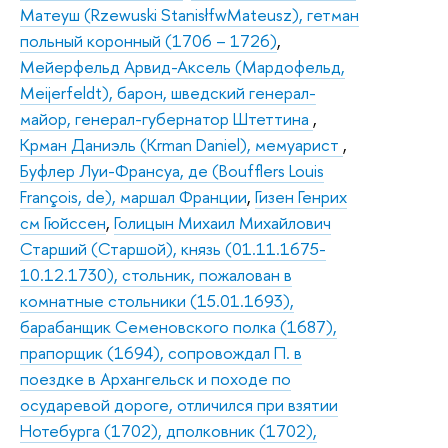
Матеуш (Rzewuski StanisłfwMateusz), гетман
польный коронный (1706 – 1726)
,
Мейерфельд Арвид-Аксель (Мардофельд,
Meijerfeldt), барон, шведский генерал-
майор, генерал-губернатор Штеттина
,
Крман Даниэль (Krman Daniel), мемуарист
,
Буфлер Луи-Франсуа, де (Boufflers Louis
François, de), маршал Франции
,
Гизен Генрих
см Гюйссен
,
Голицын Михаил Михайлович
Старший (Старшой), князь (01.11.1675-
10.12.1730), стольник, пожалован в
комнатные стольники (15.01.1693),
барабанщик Семеновского полка (1687),
прапорщик (1694), сопровождал П. в
поездке в Архангельск и походе по
осударевой дороге, отличился при взятии
Нотебурга (1702), дполковник (1702),