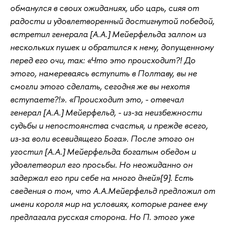
обманулся в своих ожиданиях, ибо царь, сияя от
радости и удовлетворенный достигнутой победой,
встретил генерала [A.A.] Мейерфельда залпом из
нескольких пушек и обратился к нему, допущенному
перед его очи, так: «Что это происходит?! До
этого, намереваясь вступить в Полтаву, вы не
смогли этого сделать, сегодня же вы нехотя
вступаете?!». «Происходит это, - отвечал
генерал [A.A.] Мейерфельд, - из-за неизбежности
судьбы и непостоянства счастья, и прежде всего,
из-за воли всевидящего Бога». После этого он
угостил [A.A.] Мейерфельда богатым обедом и
удовлетворил его просьбы. Но неожиданно он
задержал его при себе на много дней»[9]. Есть
сведения о том, что А.А.Мейерфельд предложил от
имени короля мир на условиях, которые ранее ему
предлагала русская сторона. Но П. этого уже