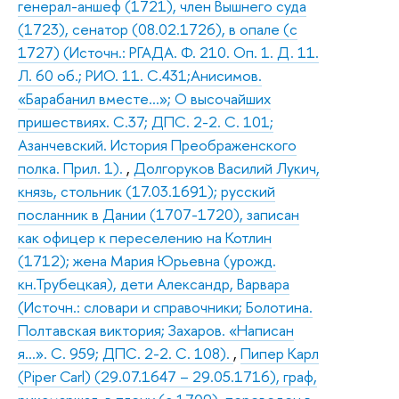
генерал-аншеф (1721), член Вышнего суда
(1723), сенатор (08.02.1726), в опале (с
1727) (Источн.: РГАДА. Ф. 210. Оп. 1. Д. 11.
Л. 60 об.; РИО. 11. С.431;Анисимов.
«Барабанил вместе…»; О высочайших
пришествиях. С.37; ДПС. 2-2. С. 101;
Азанчевский. История Преображенского
полка. Прил. 1).
,
Долгоруков Василий Лукич,
князь, стольник (17.03.1691); русский
посланник в Дании (1707-1720), записан
как офицер к переселению на Котлин
(1712); жена Мария Юрьевна (урожд.
кн.Трубецкая), дети Александр, Варвара
(Источн.: словари и справочники; Болотина.
Полтавская виктория; Захаров. «Написан
я…». С. 959; ДПС. 2-2. С. 108).
,
Пипер Карл
(Piper Carl) (29.07.1647 – 29.05.1716), граф,