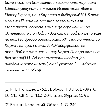
было мало, он был согласен заключить мир, если
Швеция уступит не только Ингерманландию с
Петербургом, но и Карелию с Выборгом[10]. В тот
момент П. еще не осознал всего значения
Полтавской победы и был еще скромен: ни об
Эстляндии, ни о Лифляндии как о трофеях речи еще
не вел. По другой версии, Карл XII, узнав о пленении
Карла Пипера, послал А.А.Мейерфельда «с
просьбой отпустить к нему Карла Пипера хотя на
два часа»[11]. Об отступлении шведов (по
шведским источникам) см.: Куликова В.Ф. «Кроме
смерти…». С. 56-59.
[1] РНБ. Погодин. 1732. Л. 50-об.; ПЖПВ. 1709 г. С.
10-11; ГСВ. 1. С. 163, 304; Гизен. Журнал. С. 97.
[2] Бантыш-Каменский. Обзор. 1. С. 240.