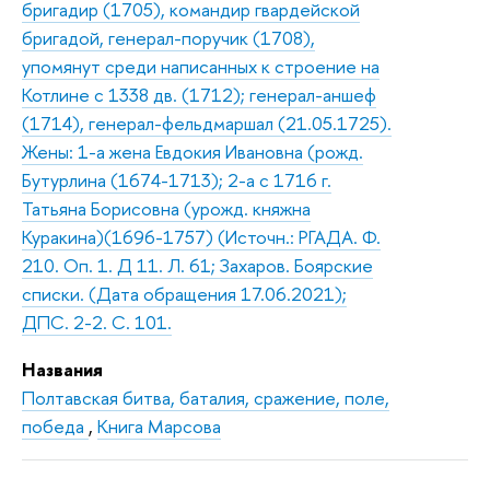
бригадир (1705), командир гвардейской
бригадой, генерал-поручик (1708),
упомянут среди написанных к строение на
Котлине с 1338 дв. (1712); генерал-аншеф
(1714), генерал-фельдмаршал (21.05.1725).
Жены: 1-а жена Евдокия Ивановна (рожд.
Бутурлина (1674-1713); 2-а с 1716 г.
Татьяна Борисовна (урожд. княжна
Куракина)(1696-1757) (Источн.: РГАДА. Ф.
210. Оп. 1. Д 11. Л. 61; Захаров. Боярские
списки. (Дата обращения 17.06.2021);
ДПС. 2-2. С. 101.
Названия
Полтавская битва, баталия, сражение, поле,
победа
,
Книга Марсова