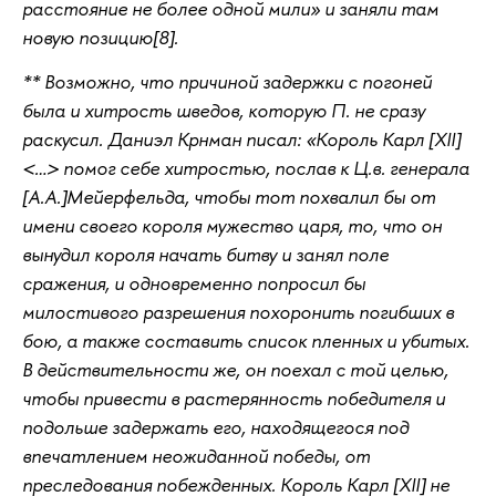
расстояние не более одной мили» и заняли там
новую позицию[8].
** Возможно, что причиной задержки с погоней
была и хитрость шведов, которую П. не сразу
раскусил. Даниэл Крнман писал: «Король Карл [XII]
<…> помог себе хитростью, послав к Ц.в. генерала
[А.А.]Мейерфельда, чтобы тот похвалил бы от
имени своего короля мужество царя, то, что он
вынудил короля начать битву и занял поле
сражения, и одновременно попросил бы
милостивого разрешения похоронить погибших в
бою, а также составить список пленных и убитых.
В действительности же, он поехал с той целью,
чтобы привести в растерянность победителя и
подольше задержать его, находящегося под
впечатлением неожиданной победы, от
преследования побежденных. Король Карл [XII] не