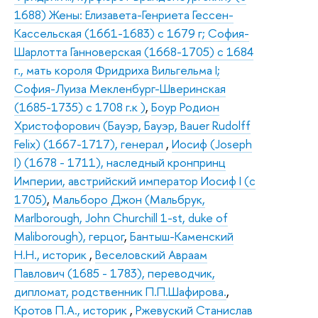
1688) Жены: Елизавета-Генриета Гессен-
Кассельская (1661-1683) с 1679 г; София-
Шарлотта Ганноверская (1668-1705) с 1684
г., мать короля Фридриха Вильгельма I;
София-Луиза Мекленбург-Шверинская
(1685-1735) с 1708 г.к )
,
Боур Родион
Христофорович (Бауэр, Бауэр, Bauer Rudolff
Felix) (1667-1717), генерал
,
Иосиф (Joseph
I) (1678 - 1711), наследный кронпринц
Империи, австрийский император Иосиф I (с
1705)
,
Мальборо Джон (Мальбрук,
Marlborough, John Churchill 1-st, duke of
Maliborough), герцог
,
Бантыш-Каменский
Н.Н., историк
,
Веселовский Авраам
Павлович (1685 - 1783), переводчик,
дипломат, родственник П.П.Шафирова.
,
Кротов П.А., историк
,
Ржевуский Станислав