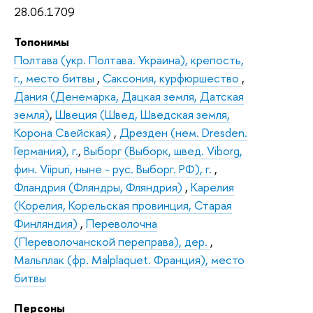
28.06.1709
Топонимы
Полтава (укр. Полтава. Украина), крепость,
г., место битвы
,
Саксония, курфюршество
,
Дания (Денемарка, Дацкая земля, Датская
земля)
,
Швеция (Швед, Шведская земля,
Корона Свейская)
,
Дрезден (нем. Dresden.
Германия), г.
,
Выборг (Выборк, швед. Viborg,
фин. Viipuri, ныне - рус. Выборг. РФ), г.
,
Фландрия (Фляндры, Фляндрия)
,
Карелия
(Корелия, Корельская провинция, Старая
Финляндия)
,
Переволочна
(Переволочанской переправа), дер.
,
Мальплак (фр. Malplaquet. Франция), место
битвы
Персоны