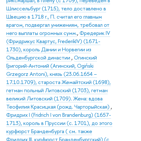
риксмаршал, в плену (с 1709), переведен в
Шлиссельбург (1715), тело доставлено в
Швецию в 1718 г., П. считал его главным
врагом, подвергал унижениям, требовал от
него выплаты огромных сумм.
,
Фредерик IV
(Фридрикус Квартус, FrederikIV) (1671-
1730), король Дании и Норвегии из
Ольденбургской династии
,
Огинский
Григорий-Антоний (Агинский, Ogiński
Grzegorz Antoni), князь (23.06.1654 –
17.10.1709), староста Жемайтский (1698),
гетман польный Литовский (1703), гетман
великий Литовский (1709). Жена: вдова
Теофилия Красицкая (рожд. Чарторыйская)
,
Фридрих I (Fridrich I von Brandenburg) (1657-
1713), король в Пруссии (с. 1701), до этого
курфюрст Бранденбурга ( см. также
Фридрих III, курфюрст Бранденбургский) (с