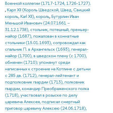
Военной коллегии (1717-1724, 1726-1727).
,
Карл XII (Король Шведской, Швед, Свицкий
король, Karl XII), король
,
Бутурлин Иван
Меньшой Иванович (24.07.1661 –
31.12.1738), стольник, потешный, премьер-
майор (1687), пожалован в комнатные
стольники (15.01.1693), сопровождал как
спальник П. в Архангельск (1693), генерал-
майор (1700), в шведском плену (с 1700),
обменен (1710); упомянут среди
написанных к строение на Котлине с детьми
с 285 дв. (1712), генерал-лейтенант и
подполковник гвардии (1713), полковник
гвардии, командир Преображенского полка
(1718), участвовал в розыске по делу
царевича Алексея, подписал смертный
приговор царевичу Алексею (24.06.1718),