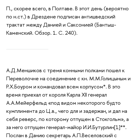
П., скорее всего, в Полтаве. В этот день (вероятно
по н.ст.) в Дрездене подписан антишведский
трактат между Данией и Саксонией (Бантыш-
Каменский. Обзор. 1. С. 240).
А.Д.Меншиков с тремя конными полками пошел к
Переволочне на соединение с кн. М.М.Голицыным и
Р.Х.Боуром и командовал всем корпусом*. В это
время приехал от короля Карла XII генерал
А.А.Мейерфельд «под видом некоторого будто
кумплимента до Ц.в., чего для и задержан, и дал на
себя реверс, по которому отпущен в Стокгольм», а
за него отпущен генерал-майор И.И.Бутурлин[1]**.
Послан в Данию секретарь А.П.Веселовский с