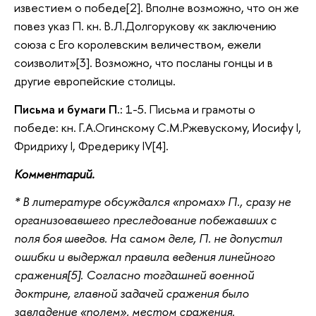
известием о победе[2]. Вполне возможно, что он же
повез указ П. кн. В.Л.Долгорукову «к заключению
союза с Его королевским величеством, ежели
соизволит»[3]. Возможно, что посланы гонцы и в
другие европейские столицы.
Письма и бумаги П.:
1-5. Письма и грамоты о
победе: кн. Г.А.Огинскому С.М.Ржевускому, Иосифу I,
Фридриху I, Фредерику IV[4].
Комментарий.
* В литературе обсуждался «промах» П., сразу не
организовавшего преследование побежавших с
поля боя шведов. На самом деле, П. не допустил
ошибки и выдержал правила ведения линейного
сражения[5]. Согласно тогдашней военной
доктрине, главной задачей сражения было
завладение «полем», местом сражения.