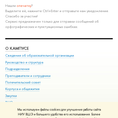
Нашли
опечатку
?
Выделите её, нажмите Ctrl+Enter и отправьте нам уведомление.
Спасибо за участие!
Сервис предназначен только для отправки сообщений об
орфографических и пунктуационных ошибках.
О КАМПУСЕ
ОБ
Сведения об образовательной организации
Мер
Руководство и структура
Мер
Подразделения
Дов
Преподаватели и сотрудники
Ол
Попечительский совет
При
Корпуса и общежития
При
Закупки
Ди
ВШЭ для студентов с ограниченными возможностями
До
здоровья и инвалидностью
Ас
Мы используем файлы cookies для улучшения работы сайта
Версия для слабовидящих
НИУ ВШЭ и большего удобства его использования. Более
Обр