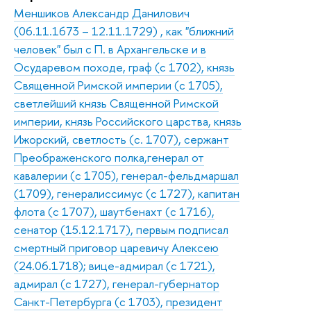
Меншиков Александр Данилович
(06.11.1673 – 12.11.1729) , как "ближний
человек" был с П. в Архангельске и в
Осударевом походе, граф (с 1702), князь
Священной Римской империи (с 1705),
светлейший князь Священной Римской
империи, князь Российского царства, князь
Ижорский, светлость (с. 1707), сержант
Преображенского полка,генерал от
кавалерии (с 1705), генерал-фельдмаршал
(1709), генералиссимус (с 1727), капитан
флота (с 1707), шаутбенахт (с 1716),
сенатор (15.12.1717), первым подписал
смертный приговор царевичу Алексею
(24.06.1718); вице-адмирал (с 1721),
адмирал (с 1727), генерал-губернатор
Санкт-Петербурга (с 1703), президент