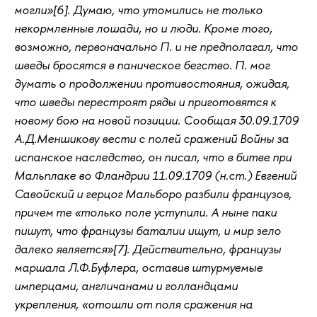
могли»[6]. Думаю, что утомились не только
некормленные лошади, но и люди. Кроме того,
возможно, первоначально П. и не предполагал, что
шведы бросятся в паническое бегство. П. мог
думать о продолжении противостояния, ожидая,
что шведы перестроят ряды и приготовятся к
новому бою на новой позиции. Сообщая 30.09.1709
А.Д.Меншикову вести с полей сражений Войны за
испанское наследство, он писал, что в битве при
Мальплаке во Фландрии 11.09.1709 (н.ст.) Евгений
Савойский и герцог Мальборо разбили французов,
причем те «только поле уступили. А ныне паки
пишут, что французы баталии ищут, и мир зело
далеко является»[7]. Действительно, французы
маршала Л.Ф.Буфлера, оставив штурмуемые
имперцами, англичанами и голландцами
укрепления, «отошли от поля сражения на