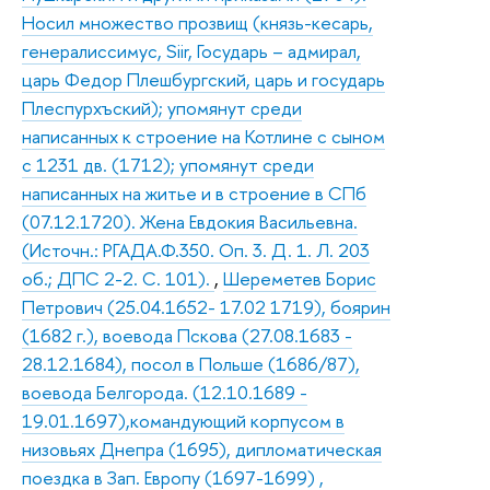
Носил множество прозвищ (князь-кесарь,
генералиссимус, Siir, Государь – адмирал,
царь Федор Плешбургский, царь и государь
Плеспурхъский); упомянут среди
написанных к строение на Котлине с сыном
с 1231 дв. (1712); упомянут среди
написанных на житье и в строение в СПб
(07.12.1720). Жена Евдокия Васильевна.
(Источн.: РГАДА.Ф.350. Оп. 3. Д. 1. Л. 203
об.; ДПС 2-2. С. 101).
,
Шереметев Борис
Петрович (25.04.1652- 17.02 1719), боярин
(1682 г.), воевода Пскова (27.08.1683 -
28.12.1684), посол в Польше (1686/87),
воевода Белгорода. (12.10.1689 -
19.01.1697),командующий корпусом в
низовьях Днепра (1695), дипломатическая
поездка в Зап. Европу (1697-1699) ,