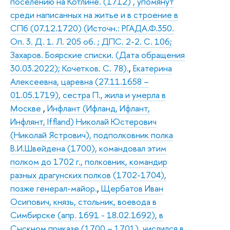
поселению на Котлине. (1712) , упомянут
среди написанных на житье и в строение в
СПб (07.12.1720) (Источн.: РГАДА.Ф.350.
Оп. 3. Д. 1. Л. 205 об. ; ДПС. 2-2. С. 106;
Захаров. Боярские списки. (Дата обращения
30.03.2022); Кочетков. С. 78).
,
Екатерина
Алексеевна, царевна (27.11.1658 –
01.05.1719), сестра П., жила и умерла в
Москве
,
Инфлант (Ифланд, Ифлант,
Инфлянт, Iffland) Николай Юстерович
(Николай Ястрович), подполковник полка
В.И.Швейдена (1700), командовал этим
полком до 1702 г., полковник, командир
разных драгунских полков (1702-1704),
позже генерал-майор.
,
Щербатов Иван
Осипович, князь, стольник, воевода в
Симбирске (апр. 1691 - 18.02.1692), в
Сыскном приказе (1700 – 1701), числился в