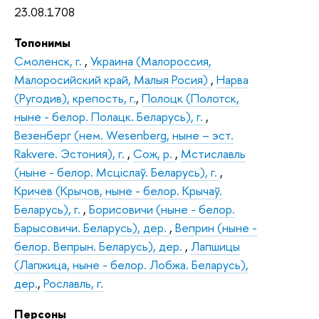
23.08.1708
Топонимы
Смоленск, г.
,
Украина (Малороссия,
Малоросийский край, Малыя Росия)
,
Нарва
(Ругодив), крепость, г.
,
Полоцк (Полотск,
ныне - белор. Полацк. Беларусь), г.
,
Везенберг (нем. Wesenberg, ныне – эст.
Rakvere. Эстония), г.
,
Сож, р.
,
Мстиславль
(ныне - белор. Мсцiслаў. Беларусь), г.
,
Кричев (Крычов, ныне - белор. Крычаў.
Беларусь), г.
,
Борисовичи (ныне - белор.
Барысовичи. Беларусь), дер.
,
Веприн (ныне -
белор. Вепрын. Беларусь), дер.
,
Лапшицы
(Лапжица, ныне - белор. Лобжа. Беларусь),
дер.
,
Рославль, г.
Персоны