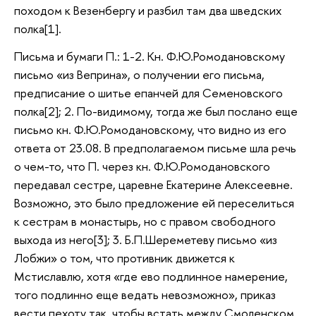
походом к Везенбергу и разбил там два шведских
полка[1].
Письма и бумаги П.: 1-2. Кн. Ф.Ю.Ромодановскому
письмо «из Веприна», о получении его письма,
предписание о шитье епанчей для Семеновского
полка[2]; 2. По-видимому, тогда же был послано еще
письмо кн. Ф.Ю.Ромодановскому, что видно из его
ответа от 23.08. В предполагаемом письме шла речь
о чем-то, что П. через кн. Ф.Ю.Ромодановского
передавал сестре, царевне Екатерине Алексеевне.
Возможно, это было предложение ей переселиться
к сестрам в монастырь, но с правом свободного
выхода из него[3]; 3. Б.П.Шереметеву письмо «из
Лобжи» о том, что противник движется к
Мстиславлю, хотя «где ево подлинное намерение,
того подлинно еще ведать невозможно», приказ
вести пехоту так, чтобы встать между Смоленском