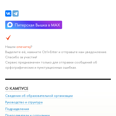
Нашли
опечатку
?
Выделите её, нажмите Ctrl+Enter и отправьте нам уведомление.
Спасибо за участие!
Сервис предназначен только для отправки сообщений об
орфографических и пунктуационных ошибках.
О КАМПУСЕ
ОБ
Сведения об образовательной организации
Мер
Руководство и структура
Мер
Подразделения
Дов
Преподаватели и сотрудники
Ол