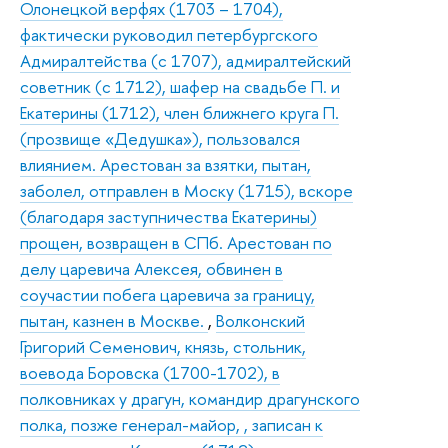
Олонецкой верфях (1703 – 1704),
фактически руководил петербургского
Адмиралтейства (с 1707), адмиралтейский
советник (с 1712), шафер на свадьбе П. и
Екатерины (1712), член ближнего круга П.
(прозвище «Дедушка»), пользовался
влиянием. Арестован за взятки, пытан,
заболел, отправлен в Моску (1715), вскоре
(благодаря заступничества Екатерины)
прощен, возвращен в СПб. Арестован по
делу царевича Алексея, обвинен в
соучастии побега царевича за границу,
пытан, казнен в Москве.
,
Волконский
Григорий Cеменович, князь, стольник,
воевода Боровска (1700-1702), в
полковниках у драгун, командир драгунского
полка, позже генерал-майор, , записан к