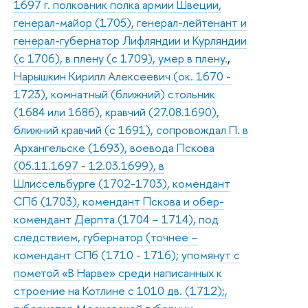
1697 г. полковник полка армии Швеции,
генерал-майор (1705), генерал-лейтенант и
генерал-губернатор Лифляндии и Курляндии
(с 1706), в плену (с 1709), умер в плену.
,
Нарышкин Кирилл Алексеевич (ок. 1670 -
1723), комнатный (ближний) стольник
(1684 или 1686), кравчий (27.08.1690),
ближний кравчий (с 1691), сопровождал П. в
Архангельске (1693), воевода Пскова
(05.11.1697 - 12.03.1699), в
Шлиссельбурге (1702-1703), комендант
СПб (1703), комендант Пскова и обер-
комендант Дерпта (1704 – 1714), под
следствием, губернатор (точнее –
комендант СПб (1710 - 1716); упомянут с
пометой «В Нарве» среди написанных к
строение на Котлине с 1010 дв. (1712);,