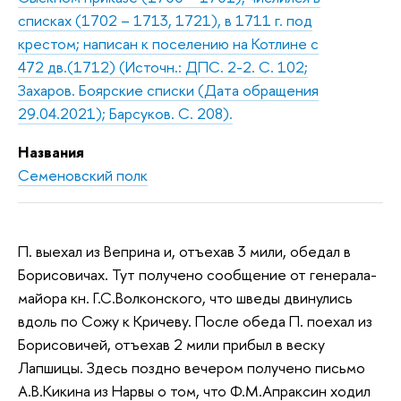
списках (1702 – 1713, 1721), в 1711 г. под
крестом; написан к поселению на Котлине с
472 дв.(1712) (Источн.: ДПС. 2-2. С. 102;
Захаров. Боярские списки (Дата обращения
29.04.2021); Барсуков. С. 208).
Названия
Семеновский полк
П. выехал из Веприна и, отъехав 3 мили, обедал в
Борисовичах. Тут получено сообщение от генерала-
майора кн. Г.С.Волконского, что шведы двинулись
вдоль по Сожу к Кричеву. После обеда П. поехал из
Борисовичей, отъехав 2 мили прибыл в веску
Лапшицы. Здесь поздно вечером получено письмо
А.В.Кикина из Нарвы о том, что Ф.М.Апраксин ходил