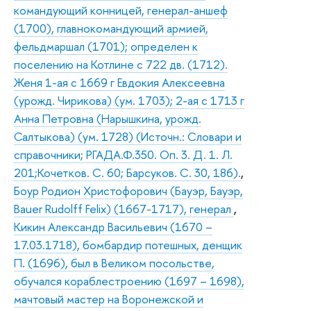
командующий конницей, генерал-аншеф
(1700), главнокомандующий армией,
фельдмаршал (1701); определен к
поселению на Котлине с 722 дв. (1712).
Женя 1-ая с 1669 г Евдокия Алексеевна
(урожд. Чирикова) (ум. 1703); 2-ая с 1713 г
Анна Петровна (Нарышкина, урожд.
Салтыкова) (ум. 1728) (Источн.: Словари и
справочники; РГАДА.Ф.350. Оп. 3. Д. 1. Л.
201;Кочетков. С. 60; Барсуков. С. 30, 186).
,
Боур Родион Христофорович (Бауэр, Бауэр,
Bauer Rudolff Felix) (1667-1717), генерал
,
Кикин Александр Васильевич (1670 –
17.03.1718), бомбардир потешных, денщик
П. (1696), был в Великом посольстве,
обучался кораблестроению (1697 – 1698),
мачтовый мастер на Воронежской и