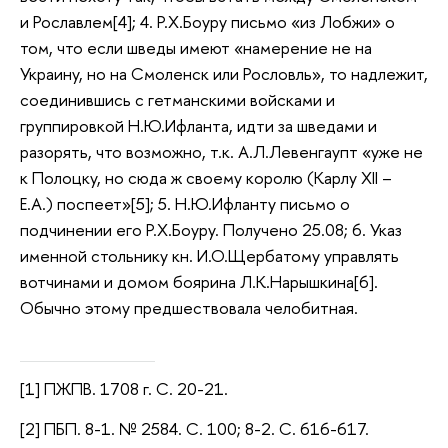
и Рославлем[4]; 4. Р.Х.Боуру письмо «из Лобжи» о
том, что если шведы имеют «намерение не на
Украину, но на Смоленск или Рословль», то надлежит,
соединившись с гетманскими войсками и
группировкой Н.Ю.Ифланта, идти за шведами и
разорять, что возможно, т.к. А.Л.Левенгаупт «уже не
к Полоцку, но сюда ж своему королю (Карлу XII –
Е.А.) поспеет»[5]; 5. Н.Ю.Ифланту письмо о
подчинении его Р.Х.Боуру. Получено 25.08; 6. Указ
именной стольнику кн. И.О.Щербатому управлять
вотчинами и домом боярина Л.К.Нарышкина[6].
Обычно этому предшествовала челобитная.
[1] ПЖПВ. 1708 г. С. 20-21.
[2] ПБП. 8-1. № 2584. С. 100; 8-2. С. 616-617.