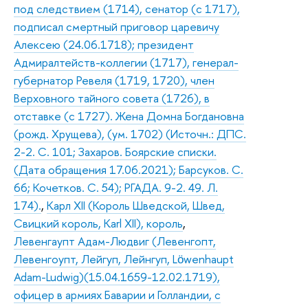
под следствием (1714), сенатор (с 1717),
подписал смертный приговор царевичу
Алексею (24.06.1718); президент
Адмиралтейств-коллегии (1717), генерал-
губернатор Ревеля (1719, 1720), член
Верховного тайного совета (1726), в
отставке (с 1727). Жена Домна Богдановна
(рожд. Хрущева), (ум. 1702) (Источн.: ДПС.
2-2. С. 101; Захаров. Боярские списки.
(Дата обращения 17.06.2021); Барсуков. С.
66; Кочетков. С. 54); РГАДА. 9-2. 49. Л.
174).
,
Карл XII (Король Шведской, Швед,
Свицкий король, Karl XII), король
,
Левенгаупт Адам-Людвиг (Левенгопт,
Левенгоупт, Лейгуп, Лейнгуп, Lӧwenhaupt
Adam-Ludwig)(15.04.1659-12.02.1719),
офицер в армиях Баварии и Голландии, с