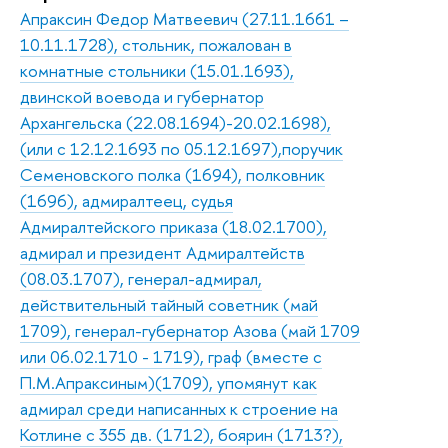
Апраксин Федор Матвеевич (27.11.1661 –
10.11.1728), стольник, пожалован в
комнатные стольники (15.01.1693),
двинской воевода и губернатор
Архангельска (22.08.1694)-20.02.1698),
(или с 12.12.1693 по 05.12.1697),поручик
Семеновского полка (1694), полковник
(1696), адмиралтеец, судья
Адмиралтейского приказа (18.02.1700),
адмирал и президент Адмиралтейств
(08.03.1707), генерал-адмирал,
действительный тайный советник (май
1709), генерал-губернатор Азова (май 1709
или 06.02.1710 - 1719), граф (вместе с
П.М.Апраксиным)(1709), упомянут как
адмирал среди написанных к строение на
Котлине с 355 дв. (1712), боярин (1713?),