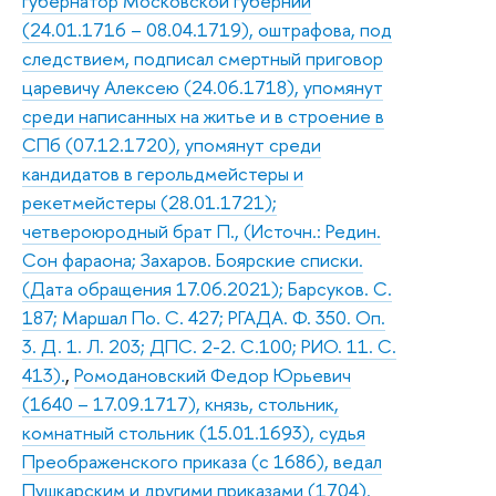
губернатор Московской губернии
(24.01.1716 – 08.04.1719), оштрафова, под
следствием, подписал смертный приговор
царевичу Алексею (24.06.1718), упомянут
среди написанных на житье и в строение в
СПб (07.12.1720), упомянут среди
кандидатов в герольдмейстеры и
рекетмейстеры (28.01.1721);
четвероюродный брат П., (Источн.: Редин.
Сон фараона; Захаров. Боярские списки.
(Дата обращения 17.06.2021); Барсуков. С.
187; Маршал По. С. 427; РГАДА. Ф. 350. Оп.
3. Д. 1. Л. 203; ДПС. 2-2. С.100; РИО. 11. С.
413).
,
Ромодановский Федор Юрьевич
(1640 – 17.09.1717), князь, стольник,
комнатный стольник (15.01.1693), судья
Преображенского приказа (с 1686), ведал
Пушкарским и другими приказами (1704).