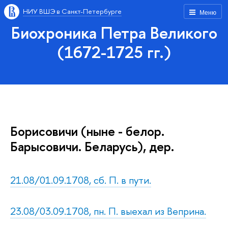
НИУ ВШЭ в Санкт-Петербурге
Меню
Биохроника Петра Великого
(1672-1725 гг.)
Борисовичи (ныне - белор.
Барысовичи. Беларусь), дер.
21.08/01.09.1708, сб. П. в пути.
23.08/03.09.1708, пн. П. выехал из Веприна.