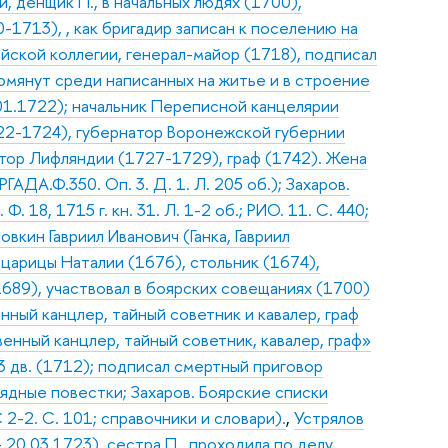
, денщик П., в начальных людях (1700),
1713), , как бригадир записан к поселению на
йской коллегии, генерал-майор (1718), подписал
омянут среди написанных на житье и в строение
.01.1722); начальник Переписной канцелярии
22-1724), губернатор Воронежской губернии
атор Лифляндии (1727-1729), граф (1742). Жена
ГАДА.Ф.350. Оп. 3. Д. 1. Л. 205 об.); Захаров.
 18, 1715 г. кн. 31. Л. 1-2 об.; РИО. 11. С. 440;
ловкин Гавриил Иванович (Ганка, Гавриил
царицы Наталии (1676), стольник (1674),
1689), участвовал в боярских совещаниях (1700)
нный канцлер, тайный советник и кавалер, граф
енный канцлер, тайный советник, кавалер, граф»
3 дв. (1712); подписал смертный приговор
рядные повестки; Захаров. Боярские списки
2-2. С. 101; справочники и словари).
,
Устрялов
 20.03.1723), сестра П., проходила по делу