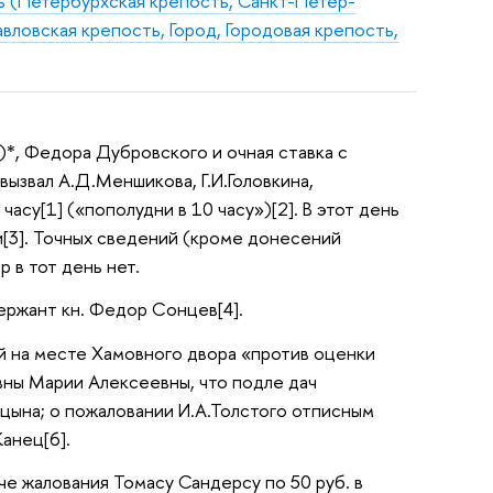
ь (Петербурхская крепость, Санкт-Петер-
вловская крепость, Город, Городовая крепость,
)*, Федора Дубровского и очная ставка с
вызвал А.Д.Меншикова, Г.И.Головкина,
асу[1] («пополудни в 10 часу»)[2]. В этот день
и[3]. Точных сведений (кроме донесений
 в тот день нет.
ержант кн. Федор Сонцев[4].
й на месте Хамовного двора «против оценки
ны Марии Алексеевны, что подле дач
ицына
;
о пожаловании И.А.Толстого отписным
Канец
[6].
аче жалования Томасу Сандерсу по 50 руб. в