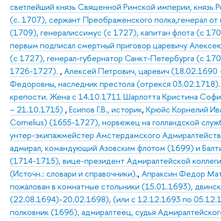
светлейший князь Священной Римской империи, князь Р
(с. 1707), сержант Преображенского полка,генерал от
(1709), генералиссимус (с 1727), капитан флота (с 170
первым подписал смертный приговор царевичу Алексею 
(с 1727), генерал-губернатор Санкт-Петербурга (с 17
1726-1727).
,
Алексей Петрович, царевич (18.02.1690 
Федоровны, наследник престола (отрекся 03.02.1718).
крепости. Жена с 14.10.1711 Шарлотта Кристина Софи
– 21.10.1715)
,
Есипов Г.В., историк
,
Крюйс Корнелий Иван
Cornelius) (1655-1727), норвежец на голландской служб
унтер-экипажмейстер Амстердамского Адмиралтейства (
адмирал, командующий Азовским флотом (1699) и Балти
(1714-1715), вице-президент Адмиралтейской коллегии
(Источн.: словари и справочники).
,
Апраксин Федор Матв
пожалован в комнатные стольники (15.01.1693), двинс
(22.08.1694)-20.02.1698), (или с 12.12.1693 по 05.12
полковник (1696), адмиралтеец, судья Адмиралтейского