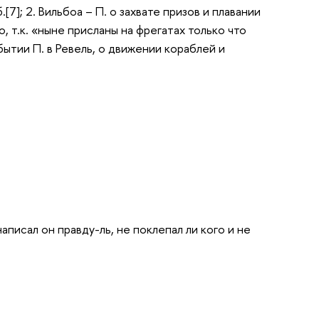
[7]; 2. Вильбоа – П. о захвате призов и плавании
 т.к. «ныне присланы на фрегатах только что
ибытии П. в Ревель, о движении кораблей и
писал он правду-ль, не поклепал ли кого и не