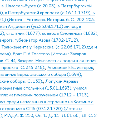
 в Шлиссельбурге (с 20.03), в Петербургской
), в Петербургской крепости (с 16.11.1719), в
) (Источн.: Устрялов. История. 6. С. 202-203,
ван Андреевич (ум.25.08.1713) жилец, в
2), стольник (1677), воевода Смоленска (1682),
анрога, губернатор Азова (1702-1712),
Транжемента у Черкасска, (с 22.06.1712),где и
ва), брат П.А.Толстого (Источн.: Захаров.
. С. 44; Захаров. Неизвестная подлинная копия.
 проект». С. 345-346).
,
Анисимов Е.В., историк
,
священник Верхоспасского собора (1699),
ские соборы. С. 133).
,
Лопухин Авраам
 комнатные стольники (15.01.1693), учился
дипломатическим поручением (1712 – 1713),
ут среди написанных к строение на Котлине с
в строение в СПб (07.12.1720) (Источн.:
 РГАДА. Ф. 210, Оп. 1. Д. 11. Л. 61 об.; ДПС. 2-