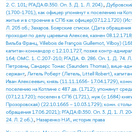
2. С. 101; РГАДА.Ф.350. Оп. 3. Д. 1. Л. 204).
,
Дубровский
(1700-1701), как офицер упомянут к поселению на Кот
житье и в строение в СПб как офицер(07.12.1720) (Исто
Л. 205 об.; Захаров. Боярские списки. (Дата обращени
проходил по делу царевича Алексея, казнен 08.12.1718
Вильба Франц, Villebois de François Guillemot, Vilboy) (
капитан-коммандор с 12.10.1727, позже контр-адмирал
164; ОМС. 1. С.207-210; РГАДА. Ф. 286. Оп. 1. Д. 74. Л.
Петровны
,
Сандерс Томас (Saunders Thomas), вице-ад
сержант
,
Литель Роберт (Летель, Littell Robert), капита
Иван Алексеевич, князь (11.11.1656- 17.04.1729), комн
поселению на Котлине с 487 дв. (1712); упомянут сред
(07.12.1720); поселен в СПб (1721), муж (с 1684) кня
Прозоровская) (22.10.1665 – 10.03.1729); комн. стольн
обращения 17.06.2021); РГАДА.Ф.350. Оп. 3. Д. 1. Л. 204
24. Л. 2 об.).
,
Назаренко Н.И., историк права