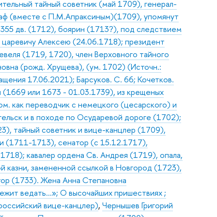
ительный тайный советник (май 1709), генерал-
раф (вместе с П.М.Апраксиным)(1709), упомянут
 355 дв. (1712), боярин (1713?), под следствием
р царевичу Алексею (24.06.1718); президент
евеля (1719, 1720), член Верховного тайного
овна (рожд. Хрущева), (ум. 1702) (Источн.:
ащения 17.06.2021); Барсуков. С. 66; Кочетков.
(1669 или 1673 - 01.03.1739), из крещеных
пом. как переводчик с немецкого (цесарского) и
нгельск и в походе по Осударевой дороге (1702);
3), тайный советник и вице-канцлер (1709),
и (1711-1713), сенатор (с 15.12.1717),
718); кавалер ордена Св. Андрея (1719), опала,
ой казни, замененной ссылкой в Новгород (1723),
тор (1733). Жена Анна Степановна
лежит ведать…»; О высочайших пришествиях ;
 российский вице-канцлер)
,
Чернышев Григорий