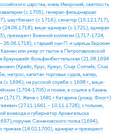
оссийского царства, князь Ижорский, светлость
 кавалерии (с 1705), генерал-фельдмаршал
7), шаутбенахт (с 1716), сенатор (15.12.1717),
(24.06.1718); вице-адмирал (с 1721), адмирал
03), президент Военной коллегии (1717-1724,
– 26.06.1718), старший сын П. и царицы Евдокии
 Казнен или умер от пыток в Петропавловской
я Брауншвейг-Вольфенбюттельская (21.08.1694
ович (Крейс, Крус, Креус, Cruijs Cornelis, Cruis
е, матрос, капитан торговых судов, капер,
с 1696), на русской службе с 1698 г., вице-
йским (1704-1705) и позже, в ссылке в Казань
 (1717). Жена с 1681 г Катарина (рожд. Фоогт)
еевич (27.11.1661 – 10.11.1728), стольник,
кой воевода и губернатор Архангельска
.1697),поручик Семеновского полка (1694),
 приказа (18.02.1700), адмирал и президент