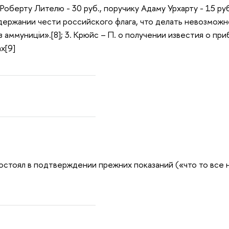
Роберту Лителю - 30 руб., поручику Адаму Урхарту - 15 руб.
держании чести российского флага, что делать невозможно,
з аммуниціи».[8]; 3. Крюйс – П. о получении известия о пр
х[9]
остоял в подтверждении прежних показаний («что то все на