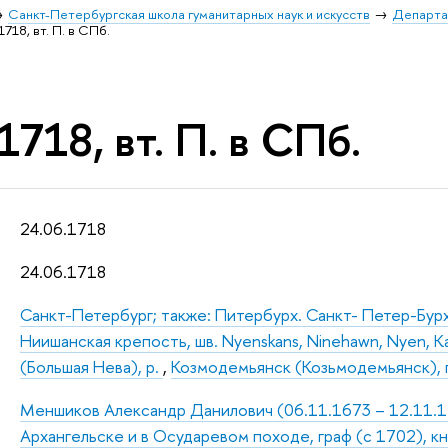
Санкт-Петербургская школа гуманитарных наук и искусств
Департа
1718, вт. П. в СПб.
1718, вт. П. в СПб.
24.06.1718
24.06.1718
Санкт-Петербург; также: Питербурх. Санкт- Петер-Бур
Ниишанская крепость, шв. Nyenskans, Ninehawn, Nyen, Ка
(Большая Нева), р.
,
Козмодемьянск (Козьмодемьянск), 
Меншиков Александр Данилович (06.11.1673 – 12.11.172
Архангельске и в Осударевом походе, граф (с 1702), к