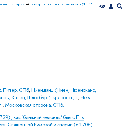
мент истории
Биохроника Петра Великого (1672-
х. Питер, СПб
,
Ниеншанц (Ниен, Нюенсканс,
нцы, Канец, Шлотбург), крепость, г.
,
Нева
г.
,
Московская сторона. СПб.
9) , как "ближний человек" был с П. в
нязь Священной Римской империи (с 1705),