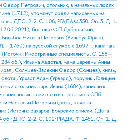
 Федор Петрович, стольник, в начальных людях
лине (1712); упомянут среди написанных на
чн.: ДПС. 2-2. С. 106; РГАДА.Ф.350. Оп. 3. Д. 1.
я 17.06.2021); был еще Ф.П.Дубровский,
,
Вильбоа Никита Петрович (Вильбуа Франц,
1681 – 1760),на русской службе с 1697 г.; капитан,
 (Источн.: Иностранные специалисты. С. 158 –
 284 об.)
,
Ильина Авдотья, мама царевны Анны
мирал
,
Солнцев-Засекин Федор (Сонцев), князь,
н флота
,
Урхарт Адам (Урвард), поручик
,
Голицын
атный стольник царя Ивана (1684); записан к
и написанных на житье и в строение в СПб
гини Настасьи Петровны (рожд. княжна
ик (Источн.: Захаров. Боярские списки. (Дата
 об.; ДПС. 2-2. С. 102; РГАДА. Ф. 1451. Оп. 1. Д.