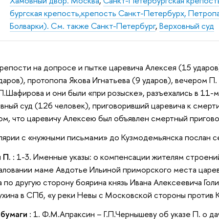
Хамовный двор. Москва
,
Санкт-Петербургская крепост
бургская крепость,крепость Санкт-Петербурх, Петропа
Болварки). См. также Санкт-Петербург
,
Верховный суд
 крепости на допросе и пытке царевича Алексея (15 ударов
аров), протопопа Якова Игнатьева (9 ударов), вечером П. 
П.Шафирова и они были «при розыске», разъехались в 11-м ч
вный суд (126 человек), приговоривший царевича к смерт
ом, что царевичу Алексею был объявлен смертный приговор
лярии с «нужными письмами» до Кузмодемьянска послан с
 П.
: 1-3. Именные указы: о компенсации жителям строени
жаловании маме Авдотье Ильиной
приморского места царев
а по другую сторону боярина князь Ивана Алексеевича Гол
хина в СПб, «у реки Невы с Московской стороны против 
 бумаги
: 1. Ф.М.Апраксин – Г.П.Чернышеву об указе П. о д