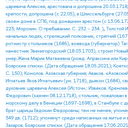
царевича Алексея, арестована и допрошена 20.03.1718;
крепости, допрошена (с 22.05), в Шлиссельбурге (27.05
своем доме в СПб, под домашним арестом (с 13.06.1721
223; Морохин. О пребывании. С. 232 – 234. )
,
Толстой И
начальных людях, стрелецкий полковник, стряпчий (167
ротмистр стольников (1686), воевода (губернатор) Таг
наместник Звенигородский (18.03.1703), строил Новый 
умер.Жена Мария Матвеевна (рожд. Апраксина или Кирее
Боярские списки. (Дата обращения 18.05.2021); Коетков
С. 150); Комолов. Азовская губерния; Аваков. «Азовский
Игнатьев Яков Игнатьевич (ум. 1718), дьякон (1684), 
духовник царевича Алексея (Источн.: Извеков. Кремлев
Федорович (казнен 08.12.1718), стольник, пожалован в
морскому делу в Венеции (1697-1698), в Стамбуле с 
брат царицы Евдокии Федоровны; тем не менее, упомян
349 дв. (1712); упомянут среди написанных на житье и 
Захаров. Боярские списки. (Дата обращения 17.06.2021);