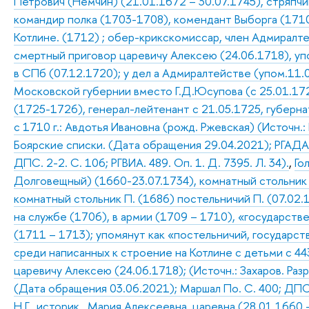
Петрович (Немчин) (21.01.1672 – 30.07.1745), стряпчий
командир полка (1703-1708), комендант Выборга (1710-
Котлине. (1712) ; обер-крикскомиссар, член Адмиралте
смертный приговор царевичу Алексею (24.06.1718), уп
в СПб (07.12.1720); у дел а Адмиралтействе (упом.11
Московской губернии вместо Г.Д.Юсупова (с 25.01.17
(1725-1726), генерал-лейтенант с 21.05.1725, губерн
с 1710 г.: Авдотья Ивановна (рожд. Ржевская) (Источн.: Р
Боярские списки. (Дата обращения 29.04.2021); РГАДА. Ф.
ДПС. 2-2. С. 106; РГВИА. 489. Оп. 1. Д. 7395. Л. 34).
,
Го
Долговещный) (1660-23.07.1734), комнатный стольник 
комнатный стольник П. (1686) постельничий П. (07.02.
на службе (1706), в армии (1709 – 1710), «государстве
(1711 – 1713); упомянут как «постельничий, государств
среди написанных к строение на Котлине с детьми с 44
царевичу Алексею (24.06.1718); (Источн.: Захаров. Раз
(Дата обращения 03.06.2021); Маршал По. С. 400; ДПС 
Н.Г., историк
,
Мария Алексеевна, царевна (28.01.1660 -