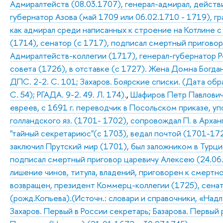
Адмиралтейств (08.03.1707), генерал-адмирал, действ
губернатор Азова (май 1709 или 06.02.1710 - 1719), г
как адмирал среди написанных к строение на Котлине с
(1714), сенатор (с 1717), подписал смертный пригово
Адмиралтейств-коллегии (1717), генерал-губернатор Р
совета (1726), в отставке (с 1727). Жена Домна Богдан
ДПС. 2-2. С. 101; Захаров. Боярские списки. (Дата обр
С. 54); РГАДА. 9-2. 49. Л. 174).
,
Шафиров Петр Павлович 
евреев, с 1691 г. переводчик в Посольском приказе, у
голландского яз. (1701- 1702), сопровождал П. в Арха
"тайный секретариюс"(с 1703), ведал почтой (1701-172
заключил Прутский мир (1701), был заложником в Турци
подписал смертный приговор царевичу Алексею (24.06.1
лишение чинов, титула, владений, приговорен к смертн
возвращен, президент Коммерц-коллегии (1725), сена
(рожд.Копьева).(Источн.: словари и справочники, «Над
Захаров. Первый в России секретарь; Базарова. Первый