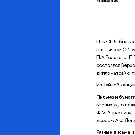
Названия
П. в СПб, был в
царевичем (25 уд
П.А.Толстого, П.
состоялся Верхо
дипломатов) о т
Из Тайной канце
Письма и бумаги
вполы»[5]; о по
Ф.М.Апраксина, 
двором А.Ф.Лопу
Разные письма и