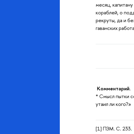
месяц, капитану 
кораблей, о под
рекруты, да и бе
гаванских работа
Комментарий.
* Смысл пытки с
утаил ли кого?»
[1] ПЗМ. С. 233.