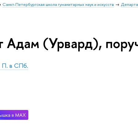
Санкт-Петербургская школа гуманитарных наук и искусств
Департа
т Адам (Урвард), пору
. П. в СПб.