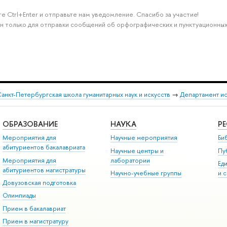
е Ctrl+Enter и отправьте нам уведомление. Спасибо за участие!
н только для отправки сообщений об орфографических и пунктуационных
анкт-Петербургская школа гуманитарных наук и искусств
→
Департамент и
ОБРАЗОВАНИЕ
НАУКА
Р
Мероприятия для
Научные мероприятия
Би
абитуриентов бакалавриата
Научные центры и
Пу
Мероприятия для
лаборатории
Ед
абитуриентов магистратуры
Научно-учебные группы
и 
Довузовская подготовка
Олимпиады
Прием в бакалавриат
Прием в магистратуру