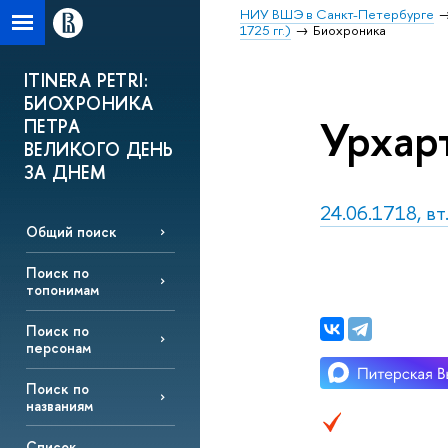
НИУ ВШЭ в Санкт-Петербурге
1725 гг.)
Биохроника
ITINERA PETRI:
БИОХРОНИКА
Урхар
ПЕТРА
ВЕЛИКОГО ДЕНЬ
ЗА ДНЕМ
24.06.1718, вт
Общий поиск
Поиск по
топонимам
Поиск по
персонам
Поиск по
названиям
Список