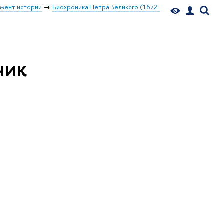
мент истории
Биохроника Петра Великого (1672-
чик