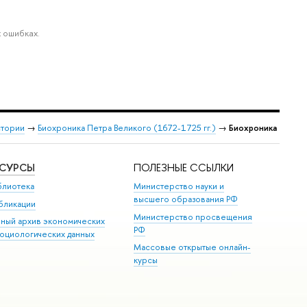
 ошибках.
стории
→
Биохроника Петра Великого (1672-1725 гг.)
→
Биохроника
ЕСУРСЫ
ПОЛЕЗНЫЕ ССЫЛКИ
блиотека
Министерство науки и
высшего образования РФ
бликации
Министерство просвещения
иный архив экономических
РФ
социологических данных
Массовые открытые онлайн-
курсы