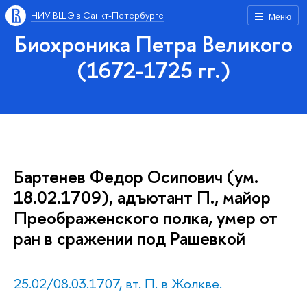
НИУ ВШЭ в Санкт-Петербурге
Меню
Биохроника Петра Великого
(1672-1725 гг.)
Бартенев Федор Осипович (ум.
18.02.1709), адъютант П., майор
Преображенского полка, умер от
ран в сражении под Рашевкой
25.02/08.03.1707, вт. П. в Жолкве.