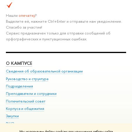
Нашли
опечатку
?
Выделите её, нажмите Ctrl+Enter и отправьте нам уведомление.
Спасибо за участие!
Сервис предназначен только для отправки сообщений об
орфографических и пунктуационных ошибках.
О КАМПУСЕ
ОБ
Сведения об образовательной организации
Мер
Руководство и структура
Мер
Подразделения
Дов
Преподаватели и сотрудники
Ол
Попечительский совет
При
Корпуса и общежития
При
Закупки
Ди
ВШЭ для студентов с ограниченными возможностями
До
здоровья и инвалидностью
Ас
Мы используем файлы cookies для улучшения работы сайта