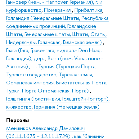
Ганновер (нем. - Hannover. Германия), г. и
курфюршество
,
Померания
,
Прибалтика
,
Голландия (Генеральные Штаты, Республика
соединенных провинций, Голландские
Штаты, Генеральные штаты, Штаты, Статы,
Нидерлянды, Голанская, Галанская земля)
,
Гаага (Гага, Гравенгага, нидерл.- Den Haag.
Голландия), дер.
,
Вена (нем. Vena, ныне -
Австрия) , г.
,
Турция (Турецкая Порта,
Турское государство, Турская земля,
Османская империя, Блистательная Порта,
Турки, Порта Оттоманская, Порта)
,
Голштиния (Голстиндия, Гольштейн-Готторп),
княжество
,
Германия (Немецкая земля)
Персоны
Меншиков Александр Данилович
(06.11.1673 – 12.11.1729) , как "ближний