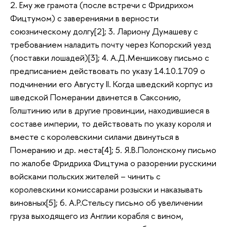
2. Ему же грамота (после встречи с Фридрихом
Фицтумом) с заверениями в верности
союзническому долгу[2]; 3. Лариону Думашеву с
требованием наладить почту через Копорский уезд
(поставки лошадей)[3]; 4. А.Д.Меншикову письмо с
предписанием действовать по указу 14.10.1709 о
подчинении его Августу II. Когда шведский корпус из
шведской Померании двинется в Саксонию,
Голштинию или в другие провинции, находившиеся в
составе империи, то действовать по указу короля и
вместе с королевскими силами двинуться в
Померанию и др. места[4]; 5. Я.В.Полонскому письмо
по жалобе Фридриха Фицтума о разорении русскими
войсками польских жителей – чинить с
королевскими комиссарами розыски и наказывать
виновных[5]; 6. А.Р.Стельсу письмо об увеличении
груза выходящего из Англии корабля с вином,