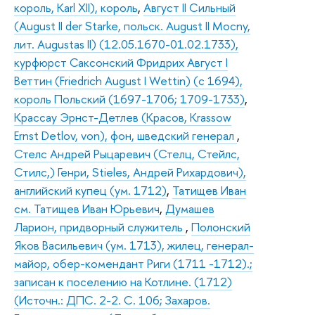
король, Karl XII), король
,
Август II Сильный
(August II der Starke, польск. August II Mocny,
лит. Augustas II) (12.05.1670-01.02.1733),
курфюрст Саксонский Фридрих Август I
Веттин (Friedrich August I Wettin) (с 1694),
король Польский (1697-1706; 1709-1733)
,
Крассау Эрнст-Детлев (Красов, Krassow
Ernst Detlov, von), фон, шведский генерал
,
Стелс Андрей Рыцаревич (Стелц, Стейлс,
Стилс,) Генри, Stiеles, Андрей Рихардович),
английский купец (ум. 1712)
,
Татищев Иван
см. Татищев Иван Юрьевич
,
Думашев
Ларион, придворный служитель
,
Полонский
Яков Васильевич (ум. 1713), жилец, генерал-
майор, обер-комендант Риги (1711 -1712).;
записан к поселению на Котлине. (1712)
(Источн.: ДПС. 2-2. С. 106; Захаров.