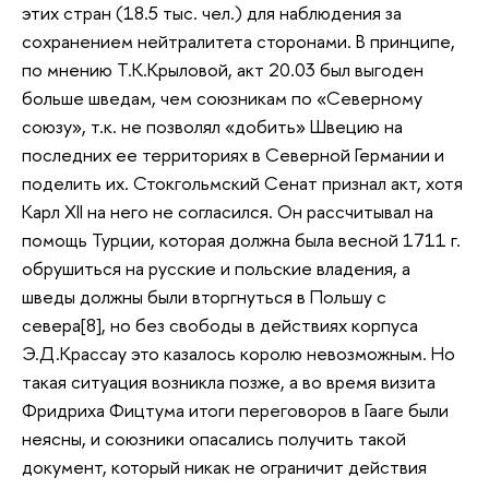
этих стран (18.5 тыс. чел.) для наблюдения за
сохранением нейтралитета сторонами. В принципе,
по мнению Т.К.Крыловой, акт 20.03 был выгоден
больше шведам, чем союзникам по «Северному
союзу», т.к. не позволял «добить» Швецию на
последних ее территориях в Северной Германии и
поделить их. Стокгольмский Сенат признал акт, хотя
Карл XII на него не согласился. Он рассчитывал на
помощь Турции, которая должна была весной 1711 г.
обрушиться на русские и польские владения, а
шведы должны были вторгнуться в Польшу с
севера[8], но без свободы в действиях корпуса
Э.Д.Крассау это казалось королю невозможным. Но
такая ситуация возникла позже, а во время визита
Фридриха Фицтума итоги переговоров в Гааге были
неясны, и союзники опасались получить такой
документ, который никак не ограничит действия