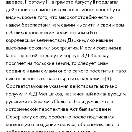
шведов. Поэтому П. в грамоте Августу II предлагал
действовать самостоятельно: «…иного способу не
видим, кроме того, что высокопотребно есть о
нашем безопаствии нам самим мыслити и свои меры
с Вашим королевским величеством и Его
королевским величеством Дацким, яко нашими
высокими союзники восприяти». И если союзники в
Гааге гарантий не дадут и корпус Э.Д.Крассау
посягнет на польские земли, то следует «нам
соединенными силами оного самого посетить и тако
сию опасность от нас отвратить надлежит»[9].
Соответствующие указания действовать активно
получил и А.Д.Меншиков, назначенный командующим
русскими войсками в Польше. Но я думаю, что в
исторической перспективе Акт был выгоден и
Северному союзу, особенно после подписания
конвенции о создании корпуса, обеспечивающего
соблюдение сторонами Акта о северном