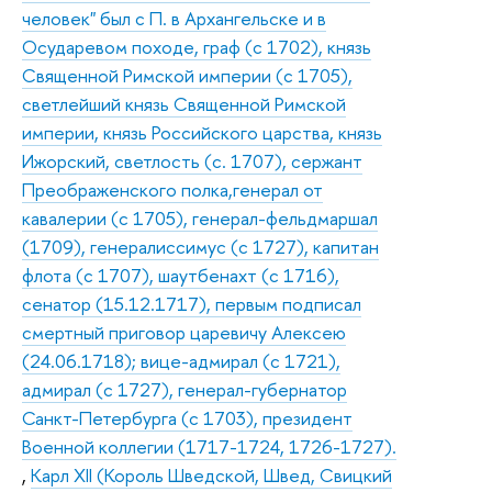
человек" был с П. в Архангельске и в
Осударевом походе, граф (с 1702), князь
Священной Римской империи (с 1705),
светлейший князь Священной Римской
империи, князь Российского царства, князь
Ижорский, светлость (с. 1707), сержант
Преображенского полка,генерал от
кавалерии (с 1705), генерал-фельдмаршал
(1709), генералиссимус (с 1727), капитан
флота (с 1707), шаутбенахт (с 1716),
сенатор (15.12.1717), первым подписал
смертный приговор царевичу Алексею
(24.06.1718); вице-адмирал (с 1721),
адмирал (с 1727), генерал-губернатор
Санкт-Петербурга (с 1703), президент
Военной коллегии (1717-1724, 1726-1727).
,
Карл XII (Король Шведской, Швед, Свицкий