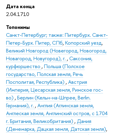
Дата конца
2.04.1710
Топонимы
Санкт-Петербург; также: Питербурх. Санкт-
Петер-Бурх. Питер, СПб
,
Копорский уезд
,
Великий Новгород (Новегород, Новогород,
Новагород, Новугород), г.
,
Саксония,
курфюршество
,
Польша (Полское
государство, Полская земля, Речь
Посполитая, Республика)
,
Австрия
(Империя, Цесарская земля, Римское гос-
во)
,
Берлин (Кельн-на-Шпрее, Berlin.
Германия), г.
,
Англия (Аглинская земля,
Англеская земля, Англинский остров, с 1704
г. Британия, Великобритания)
,
Дания
(Денемарка, Дацкая земля, Датская земля)
,