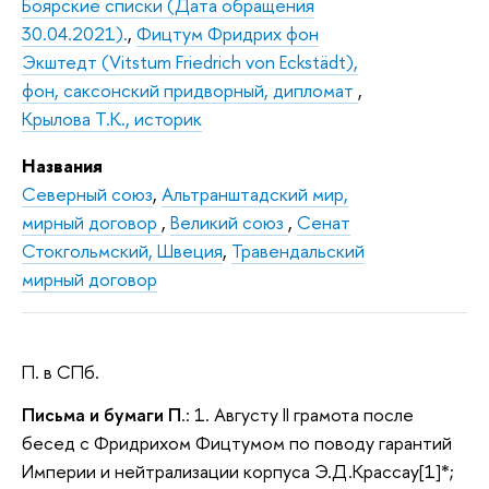
Боярские списки (Дата обращения
30.04.2021).
,
Фицтум Фридрих фон
Экштедт (Vitstum Friedrich von Eckstädt),
фон, саксонский придворный, дипломат
,
Крылова Т.К., историк
Названия
Северный союз
,
Альтранштадский мир,
мирный договор
,
Великий союз
,
Сенат
Стокгольмский, Швеция
,
Травендальский
мирный договор
П. в СПб.
Письма и бумаги П
.: 1. Августу II грамота после
бесед с Фридрихом Фицтумом по поводу гарантий
Империи и нейтрализации корпуса Э.Д.Крассау[1]*;