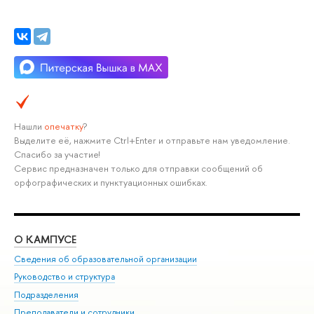
Нашли
опечатку
?
Выделите её, нажмите Ctrl+Enter и отправьте нам уведомление.
Спасибо за участие!
Сервис предназначен только для отправки сообщений об
орфографических и пунктуационных ошибках.
О КАМПУСЕ
ОБ
Сведения об образовательной организации
Мер
Руководство и структура
Мер
Подразделения
Дов
Преподаватели и сотрудники
Ол