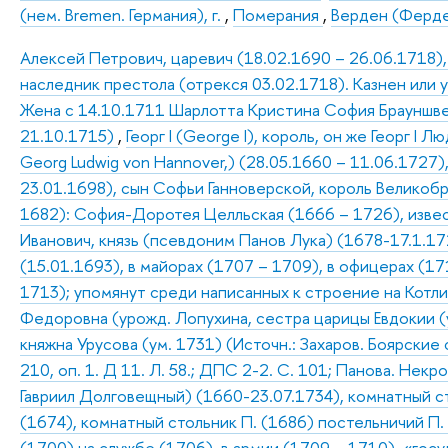
(нем. Bremen. Германия), г.
,
Померания
,
Верден (Ферден
Алексей Петрович, царевич (18.02.1690 – 26.06.1718)
наследник престола (отрекся 03.02.1718). Казнен или 
Жена с 14.10.1711 Шарлотта Кристина София Брауншве
21.10.1715)
,
Георг I (George I), король, он же Георг I
Georg Ludwig von Hannover,) (28.05.1660 – 11.06.1727)
23.01.1698), сын Софьи Ганноверской, король Великобр
1682): София-Доротея Целльская (1666 – 1726), изве
Иванович, князь (псевдоним Панов Лука) (1678-17.1.17
(15.01.1693), в майорах (1707 – 1709), в офицерах (1
1713); упомянут среди написанных к строение на Котли
Федоровна (урожд. Лопухина, сестра царицы Евдокии (
княжна Урусова (ум. 1731) (Источн.: Захаров. Боярские
210, оп. 1. Д 11. Л. 58.; ДПС 2-2. С. 101; Панова. Некро
Гавриил Долговещный) (1660-23.07.1734), комнатный с
(1674), комнатный стольник П. (1686) постельничий П.
(1700) на службе (1706), в армии (1709 – 1710), «гос