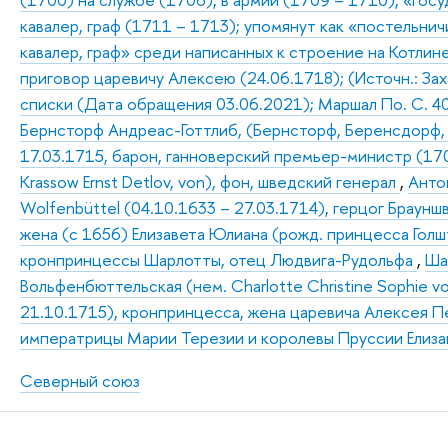
кавалер, граф (1711 – 1713); упомянут как «постельнич
кавалер, граф» среди написанных к строение на Котлине
приговор царевичу Алексею (24.06.1718); (Источн.: Зах
списки (Дата обращения 03.06.2021); Маршал По. С. 40
Бернсторф Андреас-Готтлиб, (Бернсторф, Беренсдорф, Be
17.03.1715, барон, ганноверский премьер-министр (1
Krassow Ernst Detlov, von), фон, шведский генерал
,
Антон
Wolfenbüttel (04.10.1633 – 27.03.1714), герцог Браун
жена (с 1656) Елизавета Юлиана (рожд. принцесса Гол
кронпринцессы Шарлотты, отец Людвига-Рудольфа
,
Ша
Вольфенбюттельская (нем. Charlotte Christine Sophie v
21.10.1715), кронпринцесса, жена царевича Алексея Пе
императрицы Марии Терезии и королевы Пруссии Елиза
Северный союз