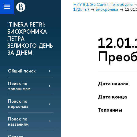
НИУ ВШЭ в Санкт-Петербурге
1725 гг.)
Биохроника
12.01.
ITINERA PETRI:
БИОХРОНИКА
12.01.
ПЕТРА
ВЕЛИКОГО ДЕНЬ
Преоб
ЗА ДНЕМ
Общий поиск
Дата начала
Поиск по
топонимам
Дата конца
Поиск по
персонам
Топонимы
Поиск по
названиям
Список