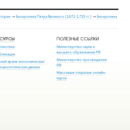
стории
→
Биохроника Петра Великого (1672-1725 гг.)
→
Биохроника
ЕСУРСЫ
ПОЛЕЗНЫЕ ССЫЛКИ
блиотека
Министерство науки и
высшего образования РФ
бликации
Министерство просвещения
иный архив экономических
РФ
социологических данных
Массовые открытые онлайн-
курсы