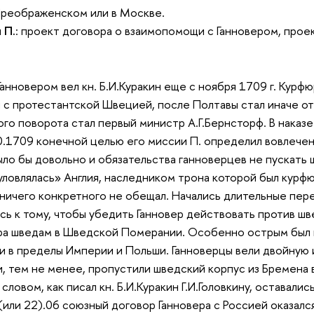
 Преображенском или в Москве.
 П.
: проект договора о взаимопомощи с Ганновером, проек
Ганновером вел кн. Б.И.Куракин еще с ноября 1709 г. Ку
 с протестантской Швецией, после Полтавы стал иначе о
го поворота стал первый министр А.Г.Бернсторф. В наказе
0.1709 конечной целью его миссии П. определил вовлечен
было бы довольно и обязательства ганноверцев не пускать
уловлялась» Англия, наследником трона которой был курфю
о ничего конкретного не обещал. Начались длительные пере
сь к тому, чтобы убедить Ганновер действовать против ш
ра шведам в Шведской Померании. Особенно острым был 
и в пределы Империи и Польши. Ганноверцы вели двойную и
ни, тем не менее, пропустили шведский корпус из Бремен
ловом, как писал кн. Б.И.Куракин Г.И.Головкину, оставали
(или 22).06 союзный договор Ганновера с Россией оказал