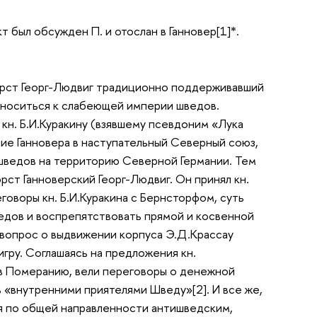
т был обсужден П. и отослан в Ганновер[1]*.
рфюрст Георг-Людвиг традиционно поддерживавший
тноситься к слабеющей империи шведов.
 кн. Б.И.Куракину (взявшему псевдоним «Лука
ие Ганновера в наступательный Северный союз,
 шведов на территорию Северной Германии. Тем
рст Ганноверский Георг-Людвиг. Он принял кн.
говоры кн. Б.И.Куракина с Бернсторфом, суть
ведов и воспрепятствовать прямой и косвенной
вопрос о выдвижении корпуса Э.Д.Крассау
гру. Соглашаясь на предложения кн.
а в Померанию, вели переговоры о денежной
сь «внутренними приятелями Шведу»[2]. И все же,
ся по общей направленности антишведским,