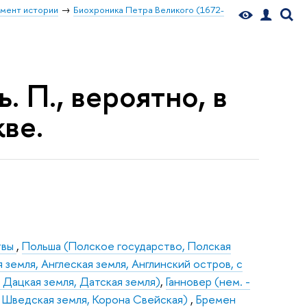
мент истории
Биохроника Петра Великого (1672-
ь. П., вероятно, в
ве.
итвы
,
Польша (Полское государство, Полская
я земля, Англеская земля, Англинский остров, с
 Дацкая земля, Датская земля)
,
Ганновер (нем. -
 Шведская земля, Корона Свейская)
,
Бремен