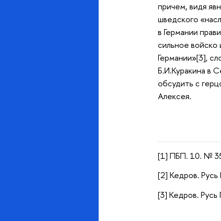
причем, видя яв
шведского «насл
в Германии прави
сильное войско 
Германии»[3], с
Б.И.Куракина в 
обсудить с герц
Алексея.
[1] ПБП. 10. № 3
[2] Кедров. Русь
[3] Кедров. Русь