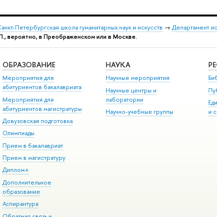
анкт-Петербургская школа гуманитарных наук и искусств
→
Департамент и
. П., вероятно, в Преображенском или в Москве.
ОБРАЗОВАНИЕ
НАУКА
Р
Мероприятия для
Научные мероприятия
Би
абитуриентов бакалавриата
Научные центры и
Пу
Мероприятия для
лаборатории
Ед
абитуриентов магистратуры
Научно-учебные группы
и 
Довузовская подготовка
Олимпиады
Прием в бакалавриат
Прием в магистратуру
Диплом+
Дополнительное
образование
Аспирантура
Обратная связь и