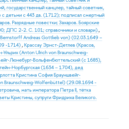
ий, государственный канцлер, тайный советник,
 с детьми с 443 дв. (1712); подписал смертный
аров. Разрядные повестки; Захаров. Боярские
0; ДПС 2-2. С. 101; справочники и словари).
,
rnstorff Andreas Gottlieb von) (02.03.1649 –
709 -1714)
,
Крассау Эрнст-Детлев (Красов,
-Ульрих (Anton Ulrich von Braunschweig-
швейг-Люнебург-Вольфенбюттельский (с 1685),
штейн-Норбургская (1634 – 1704), дед
рлотта Кристина София Брауншвейг-
on Braunschweig-Wolfenbüttel) (29.08.1694 -
тровича, мать императора Петра II, тётка
веты Кристины, супруги Фридриха Великого.