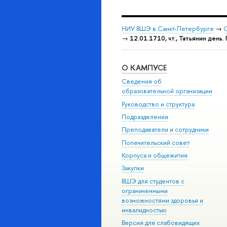
НИУ ВШЭ в Санкт-Петербурге
→
С
→
12.01.1710, чт., Татьянин день
О КАМПУСЕ
Сведения об
образовательной организации
Руководство и структура
Подразделения
Преподаватели и сотрудники
Попечительский совет
Корпуса и общежития
Закупки
ВШЭ для студентов с
ограниченными
возможностями здоровья и
инвалидностью
Версия для слабовидящих