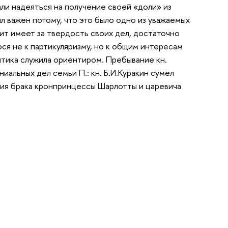
ли надеяться на получение своей «доли» из
л важен потому, что это было одно из уважаемых
едит имеет за твердость своих дел, достаточно
ся не к партикуляризму, но к общим интересам
литика служила ориентиром. Пребывание кн.
иальных дел семьи П.: кн. Б.И.Куракин сумел
ния брака кронпринцессы Шарлотты и царевича