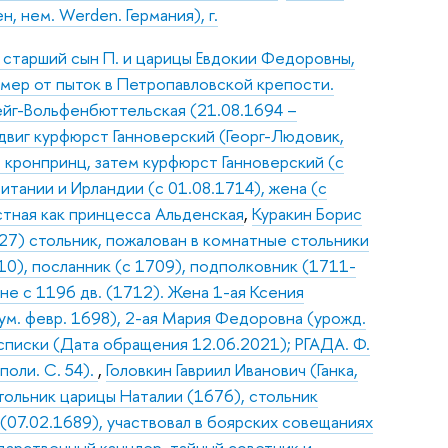
, нем. Werden. Германия), г.
, старший сын П. и царицы Евдокии Федоровны,
умер от пыток в Петропавловской крепости.
йг-Вольфенбюттельская (21.08.1694 –
 Людвиг курфюрст Ганноверский (Георг-Людовик,
, кронпринц, затем курфюрст Ганноверский (с
итании и Ирландии (с 01.08.1714), жена (с
стная как принцесса Альденская
,
Куракин Борис
27) стольник, пожалован в комнатные стольники
710), посланник (с 1709), подполковник (1711-
не с 1196 дв. (1712). Жена 1-ая Ксения
ум. февр. 1698), 2-ая Мария Федоровна (урожд.
 списки (Дата обращения 12.06.2021); РГАДА. Ф.
поли. С. 54).
,
Головкин Гавриил Иванович (Ганка,
тольник царицы Наталии (1676), стольник
 (07.02.1689), участвовал в боярских совещаниях
ударственный канцлер, тайный советник и