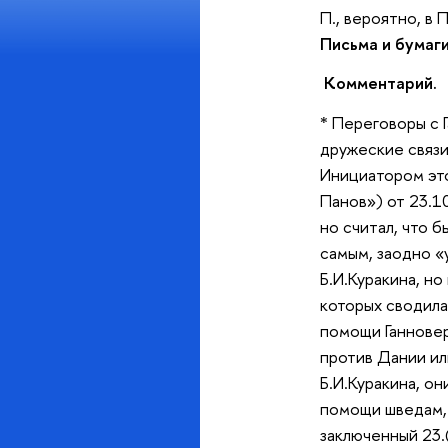
П., вероятно, в
Письма и бумаги
Комментарий.
* Переговоры с 
дружеские связи
Инициатором это
Панов») от 23.1
но считал, что 
самым, заодно «
Б.И.Куракина, н
которых сводила
помощи Ганнове
против Дании ил
Б.И.Куракина, о
помощи шведам, с
заключенный 23.