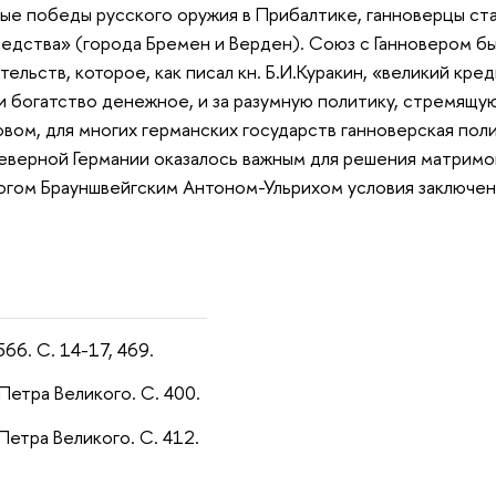
ные победы русского оружия в Прибалтике, ганноверцы ста
едства» (города Бремен и Верден). Союз с Ганновером бы
тельств, которое, как писал кн. Б.И.Куракин, «великий кр
и богатство денежное, и за разумную политику, стремящую
ловом, для многих германских государств ганноверская по
Северной Германии оказалось важным для решения матримон
огом Брауншвейгским Антоном-Ульрихом условия заключе
566. С. 14-17, 469.
 Петра Великого. С. 400.
 Петра Великого. С. 412.