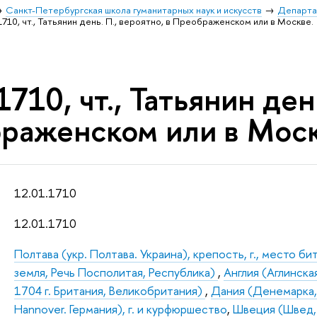
Санкт-Петербургская школа гуманитарных наук и искусств
Департа
1710, чт., Татьянин день. П., вероятно, в Преображенском или в Москве.
1710, чт., Татьянин ден
раженском или в Моск
12.01.1710
12.01.1710
Полтава (укр. Полтава. Украина), крепость, г., место б
земля, Речь Посполитая, Республика)
,
Англия (Аглинска
1704 г. Британия, Великобритания)
,
Дания (Денемарка,
Hannover. Германия), г. и курфюршество
,
Швеция (Швед,