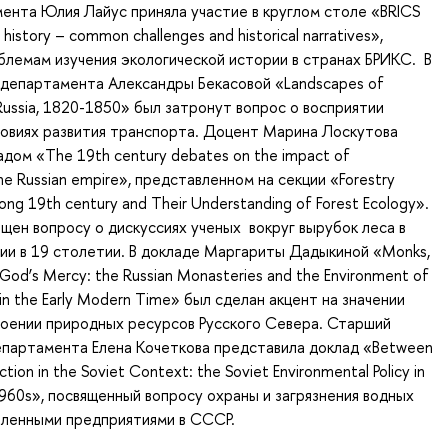
нта Юлия Лайус приняла участие в круглом столе «BRICS
history – common challenges and historical narratives»,
лемам изучения экологической истории в странах БРИКС. В
 департамента Александры Бекасовой «Landscapes of
 Russia, 1820-1850» был затронут вопрос о восприятии
ловиях развития транспорта. Доцент Марина Лоскутова
адом «The 19th century debates on the impact of
the Russian empire», представленном на секции «Forestry
 Long 19th century and Their Understanding of Forest Ecology».
щен вопросу о дискуссиях ученых вокруг вырубок леса в
ии в 19 столетии. В докладе Маргариты Дадыкиной «Monks,
od’s Mercy: the Russian Monasteries and the Environment of
 in the Early Modern Time» был сделан акцент на значении
воении природных ресурсов Русского Севера. Старший
епартамента Елена Кочеткова представила доклад «Between
ection in the Soviet Context: the Soviet Environmental Policy in
1960s», посвященный вопросу охраны и загрязнения водных
ленными предприятиями в СССР.