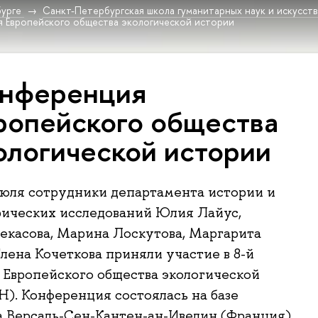
урге
Санкт-Петербургская школа гуманитарных наук и искусст
 Европейского общества экологической истории
нференция
ропейского общества
ологической истории
июля сотрудники департамента истории и
рических исследований Юлия Лайус,
екасова, Марина Лоскутова, Маргарита
лена Кочеткова приняли участие в 8-й
Европейского общества экологической
H). Конференция состоялась на базе
 Версаль-Сен-Кантен-ан-Ивелин (Франция).