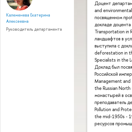
Доцент департаме
and environmental 
Калеменева Екатерина
посвященном проб
Алексеевна
докладе доцента
Руководитель департамента
Transportation in
ландшафтов в ус
выступила с докл
deforestation in 
Specialists in the
Доклад был посвя
Российской импер
Management and G
the Russian North
монастырей в ос
преподаватель д
Pollution and Prot
the mid-1950s - 
ресурсов промыш