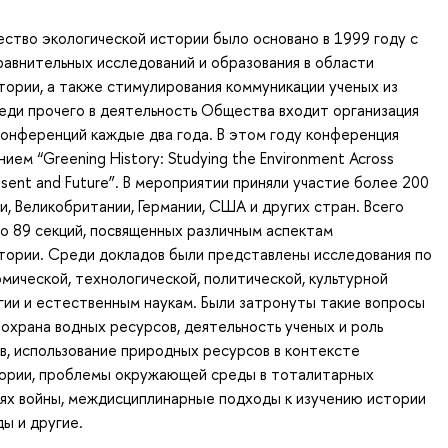
ство экологической истории было основано в 1999 году с
равнительных исследований и образования в области
тории, а также стимулирования коммуникации ученых из
еди прочего в деятельность Общества входит организация
онференций каждые два года. В этом году конференция
ием “Greening History: Studying the Environment Across
 Present and Future”. В мероприятии приняли участие более 200
и, Великобритании, Германии, США и других стран. Всего
о 89 секций, посвященных различным аспектам
тории. Среди докладов были представлены исследования по
омической, технологической, политической, культурной
гии и естественным наукам. Были затронуты такие вопросы
и охрана водных ресурсов, деятельность ученых и роль
в, использование природных ресурсов в контексте
тории, проблемы окружающей среды в тоталитарных
ях войны, междисциплинарные подходы к изучению истории
ы и другие.