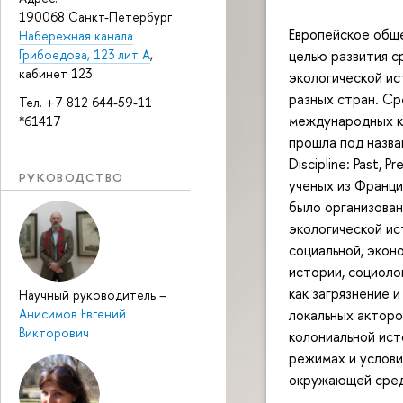
190068 Санкт-Петербург
Европейское обще
Набережная канала
Грибоедова, 123 лит А
,
целью развития с
кабинет 123
экологической ис
разных стран. Ср
Тел. +7 812 644-59-11
международных к
*61417
прошла под назван
Discipline: Past,
РУКОВОДСТВО
ученых из Франци
было организован
экологической ис
социальной, экон
истории, социоло
как загрязнение 
Научный руководитель
–
локальных акторо
Анисимов Евгений
Викторович
колониальной ис
режимах и услови
окружающей сред