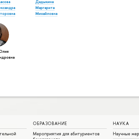
касова
Дадыкина
ександра
Маргарита
кторовна
Михайловна
Юлия
ндровна
ОБРАЗОВАНИЕ
НАУКА
тельной
Мероприятия для абитуриентов
Научные ме