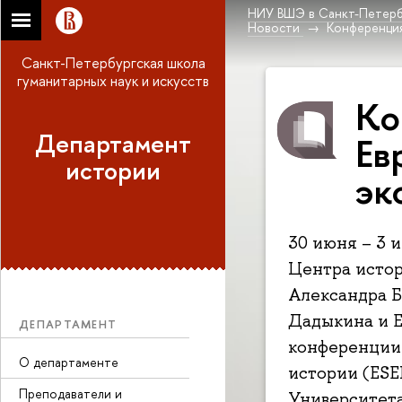
НИУ ВШЭ в Санкт-Петерб
Новости
Конференция
Санкт-Петербургская школа
гуманитарных наук и искусств
Ко
Департамент
Ев
истории
эк
30 июня – 3 
Центра исто
Александра Б
Дадыкина и Е
ДЕПАРТАМЕНТ
конференции 
О департаменте
истории (ESE
Преподаватели и
Университета