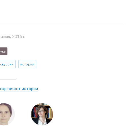
 июля, 2015 г.
ука
искуссии
история
партамент истории