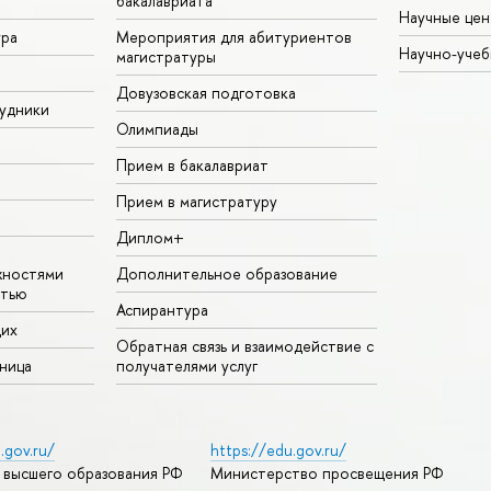
бакалавриата
Научные цен
ура
Мероприятия для абитуриентов
Научно-учеб
магистратуры
Довузовская подготовка
удники
Олимпиады
Прием в бакалавриат
Прием в магистратуру
Диплом+
жностями
Дополнительное образование
стью
Аспирантура
щих
Обратная связь и взаимодействие с
аница
получателями услуг
.gov.ru/
https://edu.gov.ru/
 высшего образования РФ
Министерство просвещения РФ