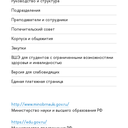
Руководство и структура
Мероп
Подразделения
Довуз
Преподаватели и сотрудники
Олим
Попечительский совет
Прием
Корпуса и общежития
Прием
Закупки
Дипл
ВШЭ для студентов с ограниченными возможностями
Допол
здоровья и инвалидностью
Аспир
Версия для слабовидящих
Обрат
Единая платежная страница
http://www.minobrnauki.gov.ru/
Министерство науки и высшего образования РФ
https://edu.gov.ru/
Министерство просвещения РФ