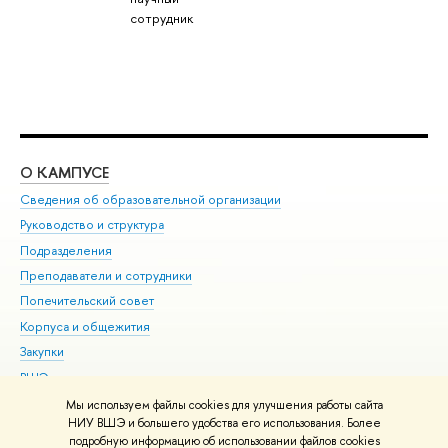
сотрудник
О КАМПУСЕ
ОБ
Сведения об образовательной организации
Мер
Руководство и структура
Мер
Подразделения
Дов
Преподаватели и сотрудники
Ол
Попечительский совет
При
Корпуса и общежития
При
Закупки
Ди
ВШЭ для студентов с ограниченными возможностями
До
здоровья и инвалидностью
Ас
Мы используем файлы cookies для улучшения работы сайта
Версия для слабовидящих
НИУ ВШЭ и большего удобства его использования. Более
Обр
подробную информацию об использовании файлов cookies
Единая платежная страница