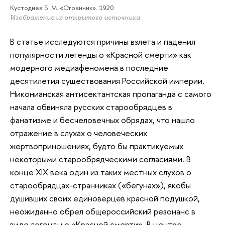
Кустодиев Б. М. «Странник». 1920
Изображение из открытого источника
В статье исследуются причины взлета и падения
популярности легенды о «Красной смерти» как
модерного медиафеномена в последние
десятилетия существования Российской империи.
Никонианская антисектантская пропаганда с самого
начала обвиняла русских старообрядцев в
фанатизме и бесчеловечных обрядах, что нашло
отражение в слухах о человеческих
жертвоприношениях, будто бы практикуемых
некоторыми старообрядческими согласиями. В
конце XIX века один из таких местных слухов о
старообрядцах-странниках («бегунах»), якобы
душивших своих единоверцев красной подушкой,
неожиданно обрел общероссийский резонанс в
виде легенды о «Красной смерти». В центре