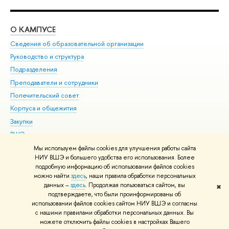
О КАМПУСЕ
ОБ
Сведения об образовательной организации
Мер
Руководство и структура
Мер
Подразделения
Дов
Преподаватели и сотрудники
Ол
Попечительский совет
При
Корпуса и общежития
При
Закупки
Ди
ВШЭ для студентов с ограниченными возможностями
До
здоровья и инвалидностью
Ас
Мы используем файлы cookies для улучшения работы сайта
Версия для слабовидящих
НИУ ВШЭ и большего удобства его использования. Более
Обр
подробную информацию об использовании файлов cookies
Единая платежная страница
можно найти
здесь
, наши правила обработки персональных
данных –
здесь
. Продолжая пользоваться сайтом, вы
✖
Редактору
подтверждаете, что были проинформированы об
© НИУ ВШЭ 1993–2026
Адреса и контакты
Условия использования
использовании файлов cookies сайтом НИУ ВШЭ и согласны
с нашими правилами обработки персональных данных. Вы
материалов
Политика конфиденциальности
Карта сайта
можете отключить файлы cookies в настройках Вашего
Шрифты HSE Sans и HSE Slab разработаны в
Школе дизайна НИУ ВШЭ