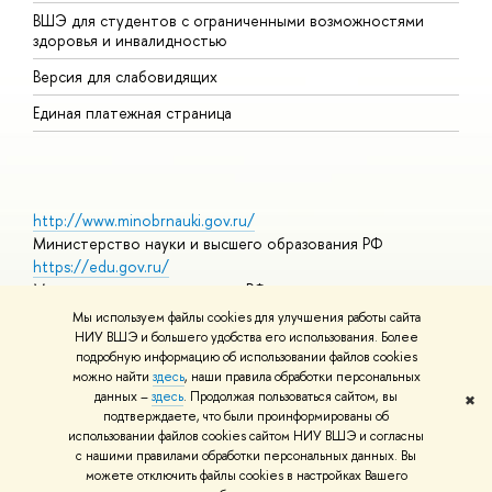
ВШЭ для студентов с ограниченными возможностями
Д
здоровья и инвалидностью
А
Версия для слабовидящих
О
Единая платежная страница
http://www.minobrnauki.gov.ru/
Министерство науки и высшего образования РФ
https://edu.gov.ru/
Министерство просвещения РФ
https://elearning.hse.ru/mooc
Мы используем файлы cookies для улучшения работы сайта
Массовые открытые онлайн-курсы
НИУ ВШЭ и большего удобства его использования. Более
подробную информацию об использовании файлов cookies
можно найти
здесь
, наши правила обработки персональных
данных –
здесь
. Продолжая пользоваться сайтом, вы
✖
© НИУ ВШЭ 1993–2026
Адреса и контакты
Условия
подтверждаете, что были проинформированы об
использования материалов
Политика конфиденциальности
Карта
использовании файлов cookies сайтом НИУ ВШЭ и согласны
сайта
с нашими правилами обработки персональных данных. Вы
Шрифты HSE Sans и HSE Slab разработаны в
Школе дизайна НИУ
можете отключить файлы cookies в настройках Вашего
ВШЭ