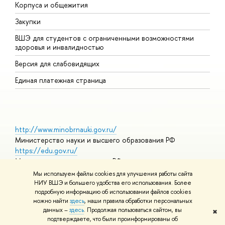
Корпуса и общежития
П
Закупки
Д
ВШЭ для студентов с ограниченными возможностями
Д
здоровья и инвалидностью
А
Версия для слабовидящих
О
Единая платежная страница
http://www.minobrnauki.gov.ru/
Министерство науки и высшего образования РФ
https://edu.gov.ru/
Министерство просвещения РФ
https://elearning.hse.ru/mooc
Мы используем файлы cookies для улучшения работы сайта
Массовые открытые онлайн-курсы
НИУ ВШЭ и большего удобства его использования. Более
подробную информацию об использовании файлов cookies
можно найти
здесь
, наши правила обработки персональных
данных –
здесь
. Продолжая пользоваться сайтом, вы
✖
© НИУ ВШЭ 1993–2026
Адреса и контакты
Условия
подтверждаете, что были проинформированы об
использования материалов
Политика конфиденциальности
Карта