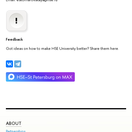
Feedback
Got ideas on how to make HSE University better? Share them here.
ABOUT
ST
Partnerships
Int