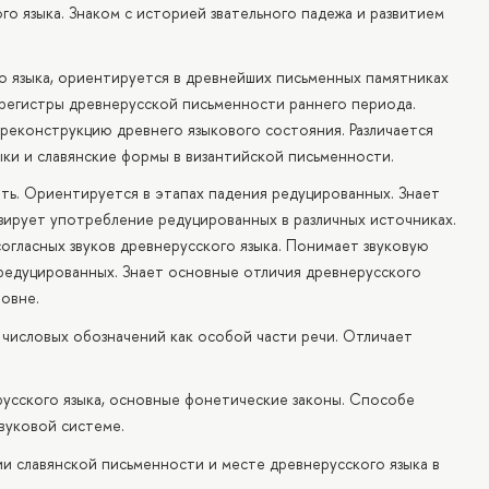
го языка. Знаком с историей звательного падежа и развитием
о языка, ориентируется в древнейших письменных памятниках
и регистры древнерусской письменности раннего периода.
реконструкцию древнего языкового состояния. Различается
ыки и славянские формы в византийской письменности.
ять. Ориентируется в этапах падения редуцированных. Знает
изирует употребление редуцированных в различных источниках.
огласных звуков древнерусского языка. Понимает звуковую
 редуцированных. Знает основные отличия древнерусского
овне.
 числовых обозначений как особой части речи. Отличает
усского языка, основные фонетические законы. Способе
звуковой системе.
и славянской письменности и месте древнерусского языка в