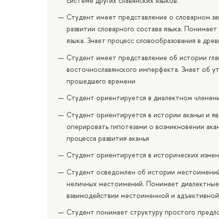
системе других славянских языков.
Студент имеет представление о словарном зап
развитии словарного состава языка. Понимает
языка. Знает процесс словообразования в древ
Студент имеет представление об истории гла
восточнославянского имперфекта. Знает об у
прошедшего времени
Студент ориентируется в диалектном членени
Студент ориентируется в истории аканьи и яв
оперировать гипотезами о возникновении ака
процесса развития аканья
Студент ориентируется в исторических измене
Студент осведомлен об истории местоимений 
неличных местоимений. Понимает диалектные 
взаимодействии местоименной и адъективной
Студент понимает структуру простого предло