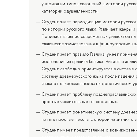
унификации типов склонений в истории русско
категории одушевленности.
Студент знает периодизацию истории русског
по истории русского языка. Различает жанры 
Понимает влияние современных диалектов на 
славянские заимствования в финноугорские яз
Студент знает правило Гавлика, умеет примен
исключения из правила Гавлика. Читает и анал
Студент свободно ориентируется в системе с
систему древнерусского языка после падения
языка от старославянском на фонетическом ур
Студент знает проблему позднепраславянских
простые числительные от составных.
Студент знает фонетическую систему древнер
читать простые тексты с опорой на знания о 
Студент имеет представление о возникновени