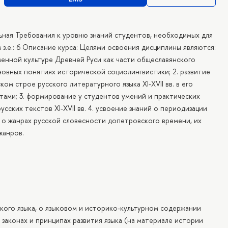
ьная Требования к уровню знаний студентов, необходимых для
з.е.: 6 Описание курса: Целями освоения дисциплины являются:
ьменной культуре Древней Руси как части общеславянского
овных понятиях исторической социолингвистики; 2. развитие
м строе русского литературного языка XI-XVII вв. в его
тами; 3. формирование у студентов умений и практических
сских текстов XI-XVII вв. 4. усвоение знаний о периодизации
 о жанрах русской словесности допетровского времени, их
жанров.
кого языка, о языковом и историко-культурном содержании
 законах и принципах развития языка (на материале истории