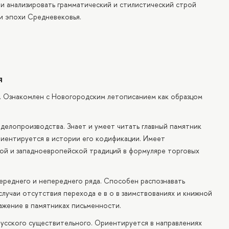
 и анализировать грамматический и стилистический строй
и эпохи Средневековья.
я
. Ознакомлен с Новогородским летописанием как образцом
делопроизводства. Знает и умеет читать главный памятник
риентируется в истории его кодификации. Имеет
ой и западноевропейской традиций в формуляре торговых
реднего и непереднего ряда. Способен распознавать
лучаи отсутствия перехода е в о в заимствованиях и книжной
ажение в памятниках письменности.
русского существительного. Ориентируется в направлениях