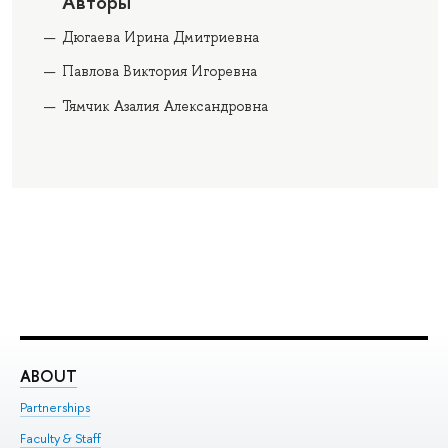
Авторы
Дюгаева Ирина Дмитриевна
Павлова Виктория Игоревна
Тямчик Азалия Александровна
ABOUT
ST
Partnerships
Int
Faculty & Staff
Su