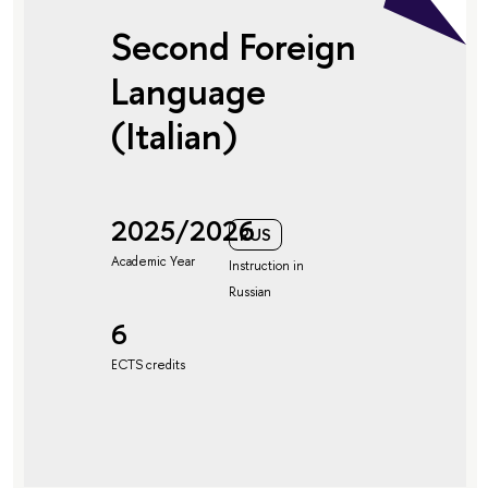
Second Foreign
Language
(Italian)
2025/2026
RUS
Academic Year
Instruction in
Russian
6
ECTS credits