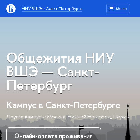
НИУ ВШЭ в Санкт-Петербурге
Меню
Общежития НИУ
ВШЭ — Санкт-
Петербург
Кампус в Санкт-Петербурге
Другие кампусы:
Москва
,
Нижний Новгород
,
Пермь
Онлайн-оплата проживания