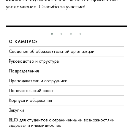
уведомление. Спасибо за участие!
О КАМПУСЕ
Сведения об образовательной организации
М
Руководство и структура
М
Подразделения
Д
Преподаватели и сотрудники
О
Попечительский совет
П
Корпуса и общежития
П
Закупки
Д
ВШЭ для студентов с ограниченными возможностями
Д
здоровья и инвалидностью
А