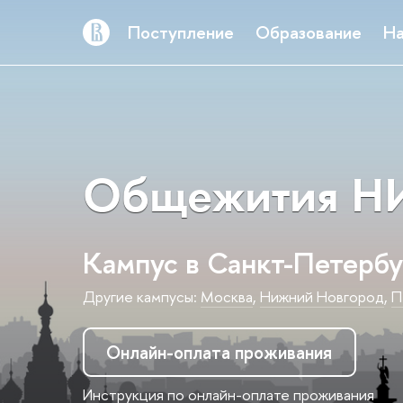
Поступление
Образование
На
Общежития НИ
Кампус в Санкт-Петербу
Другие кампусы:
Москва
,
Нижний Новгород
,
П
Онлайн-оплата проживания
Инструкция по онлайн-оплате проживания