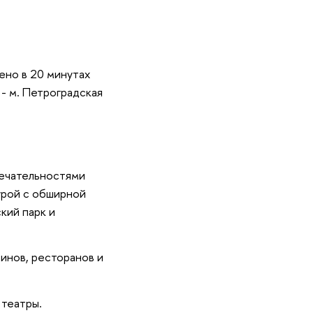
ено в 20 минутах
 - м. Петроградская
мечательностями
урой с обширной
кий парк и
инов, ресторанов и
 театры.