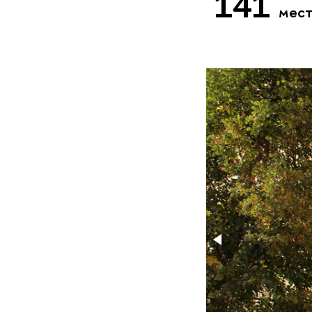
141
мес