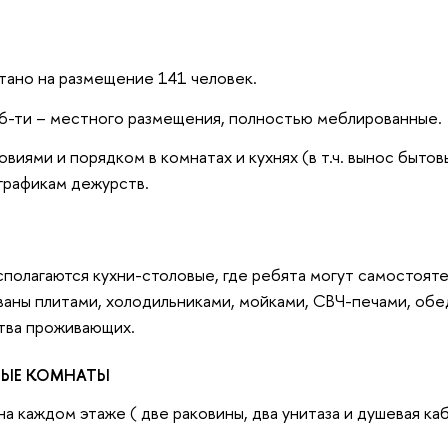
ано на размещение 141 человек.
, 6-ти – местного размещения, полностью меблированные.
овиями и порядком в комнатах и кухнях (в т.ч. вынос быто
графикам дежурств.
сполагаются кухни-столовые, где ребята могут самостоят
ваны плитами, холодильниками, мойками, СВЧ-печами, об
тва проживающих.
ВЫЕ КОМНАТЫ
а каждом этаже ( две раковины, два унитаза и душевая каб