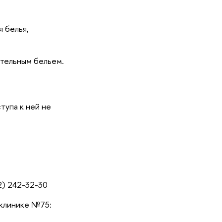
 белья,
тельным бельем.
тупа к ней не
2) 242-32-30
иклинике №75: