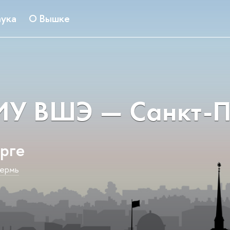
ука
О Вышке
У ВШЭ — Санкт-П
рге
ермь