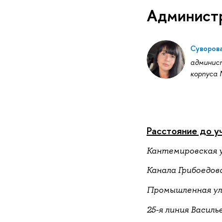
Админист
Суворова
админис
корпуса 
Расстояние до у
Кантемировская ул.
Канала Грибоедова 
Промышленная ул.,
25-я линия Василь