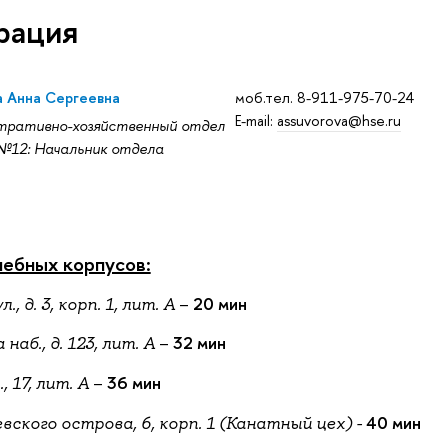
рация
 Анна Сергеевна
моб.тел. 8-911-975-70-24
E-mail:
assuvorova@hse.ru
тративно-хозяйственный отдел
№12: Начальник отдела
чебных корпусов:
–
20 мин
, д. 3, корп. 1, лит. А
–
32 мин
наб., д. 123, лит. А
–
36 мин
 17, лит. А
40 мин
евского острова, 6, корп. 1 (Канатный цех) -