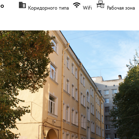
то
Коридорного типа
WiFi
Рабочая зона