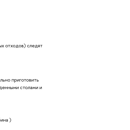
вых отходов) следят
ельно приготовить
еденными столами и
ина )