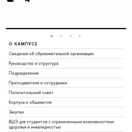
О КАМПУСЕ
Сведения об образовательной организации
М
Руководство и структура
М
Подразделения
Д
Преподаватели и сотрудники
О
Попечительский совет
П
Корпуса и общежития
П
Закупки
Д
ВШЭ для студентов с ограниченными возможностями
Д
здоровья и инвалидностью
А