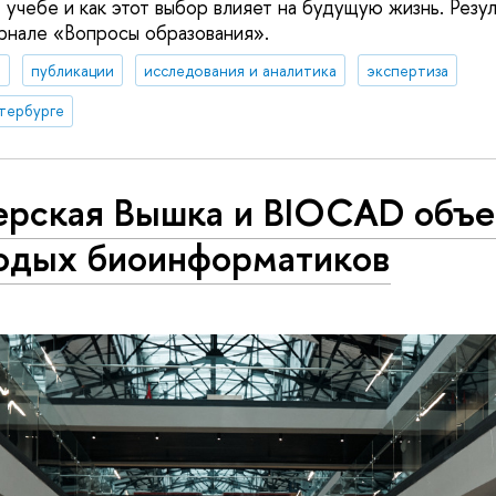
учебе и как этот выбор влияет на будущую жизнь. Резу
рнале «Вопросы образования».
а
публикации
исследования и аналитика
экспертиза
тербурге
ерская Вышка и BIOCAD объ
одых биоинформатиков