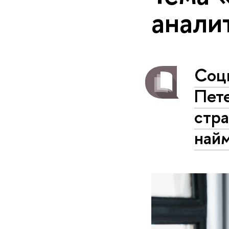
анали
Соц
Пет
стра
най