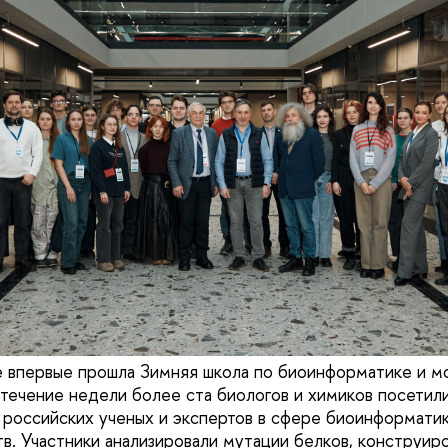
е впервые прошла Зимняя школа по биоинформатике и 
течение недели более ста биологов и химиков посетили
 российских ученых и экспертов в сфере биоинформати
тв. Участники анализировали мутации белков, конструир