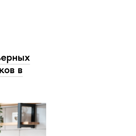
ьерных
ков в