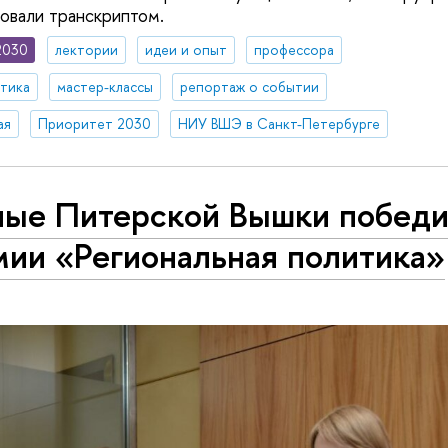
овали транскриптом.
2030
лектории
идеи и опыт
профессора
итика
мастер-классы
репортаж о событии
ая
Приоритет 2030
НИУ ВШЭ в Санкт-Петербурге
ные Питерской Вышки победи
мии «Региональная политика»