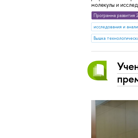
молекулы и исслед
Программа развития 
исследования и анал
Вышка технологическ
Уче
пре