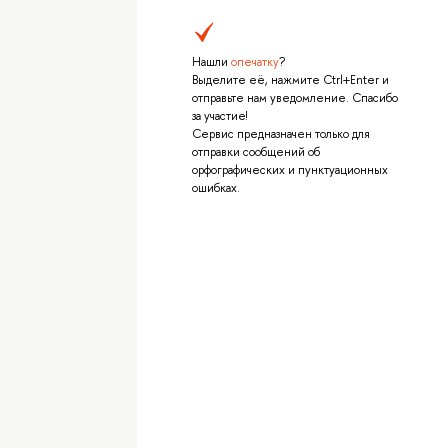
Нашли
опечатку
?
Выделите её, нажмите Ctrl+Enter и
отправьте нам уведомление. Спасибо
за участие!
Сервис предназначен только для
отправки сообщений об
орфографических и пунктуационных
ошибках.