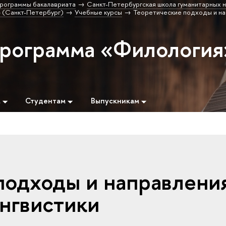
рограммы бакалавриата
Санкт-Петербургская школа гуманитарных н
 (Санкт-Петербург)
Учебные курсы
Теоретические подходы и н
программа «Филология
м
Студентам
Выпускникам
подходы и направлени
нгвистики