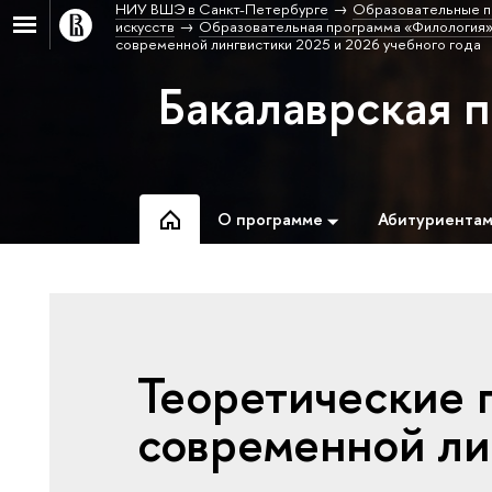
НИУ ВШЭ в Санкт-Петербурге
Образовательные п
искусств
Образовательная программа «Филология»
современной лингвистики 2025 и 2026 учебного года
Бакалаврская 
О программе
Абитуриента
Теоретические 
современной ли