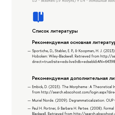
0.3 * экзамен (IV модуль) + 0.4 * домашние зад
Список литературы
Рекомендуемая основная литерату
Sportiche, D., Stabler, E. P., & Koopman, H. J. (201
Hoboken: Wiley-Blackwell. Retrieved from http://
direct=true&site=eds-live&db=edsebk&AN=6439
Рекомендуемая дополнительная ли
Embick, D. (2015). The Morpheme : A Theoretical 
from http://search.ebscohost.com/login.aspx?d
Muriel Norde. (2009). Degrammaticalization. OUP
Paul H. Portner, & Barbara H. Partee. (2008). Formal 
Blackwell. Retrieved from http://search.ebscohos