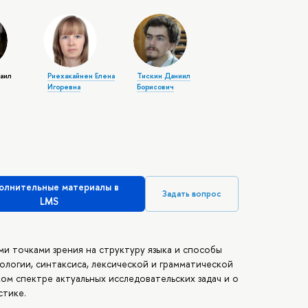
аил
Риехакайнен Елена
Тискин Даниил
Игоревна
Борисович
олнительные материалы в
Задать вопрос
LMS
и точками зрения на структуру языка и способы
ологии, синтаксиса, лексической и грамматической
ом спектре актуальных исследовательских задач и о
стике.