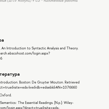
ания (III–IV модули) + 0.3 * письменные работы
ра
3). An Introduction to Syntactic Analysis and Theory.
search.ebscohost.com/login.aspx?
86
тература
Introduction. Boston: De Gruyter Mouton. Retrieved
irect=true&site=eds-live&db=edsebk&AN=1076660
 Oxford.
Semantics : The Essential Readings. [N.p.]: Wiley-
t.com/login.aspx?direct=true&site=eds-