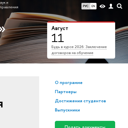
аук и
РУС
EN
аправления
»
Август
11
Будь в курсе 2026: Заключение
договоров на обучение
О программе
Партнеры
я
Достижения студентов
Выпускники
Подать документы