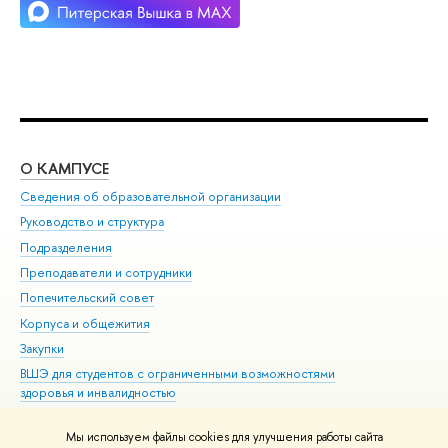
О КАМПУСЕ
ОБ
Сведения об образовательной организации
Мер
Руководство и структура
Мер
Подразделения
Дов
Преподаватели и сотрудники
Ол
Попечительский совет
При
Корпуса и общежития
При
Закупки
Ди
ВШЭ для студентов с ограниченными возможностями
До
здоровья и инвалидностью
Ас
Версия для слабовидящих
Обр
Мы используем файлы cookies для улучшения работы сайта
Единая платежная страница