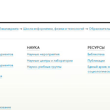
бакалавриата
→
Школа информатики, физики и технологий
→
Образовательн
НАУКА
РЕСУРСЫ
уриентов
Научные мероприятия
Библиотека
Научные центры и лаборатории
Публикации
уриентов
Научно-учебные группы
Единый архив э
социологическ
ка
зование