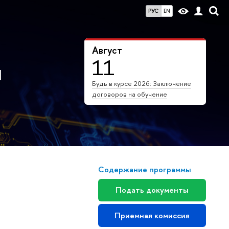
РУС
EN
Август
11
ы
Будь в курсе 2026: Заключение
договоров на обучение
Содержание программы
Подать документы
Приемная комиссия