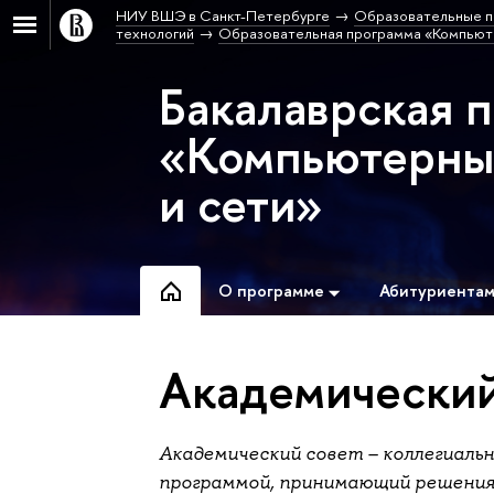
НИУ ВШЭ в Санкт-Петербурге
Образовательные п
технологий
Образовательная программа «Компьюте
Бакалаврская 
«Компьютерные
и сети»
О программе
Абитуриента
Академический
Академический совет – коллегиаль
программой, принимающий решения 