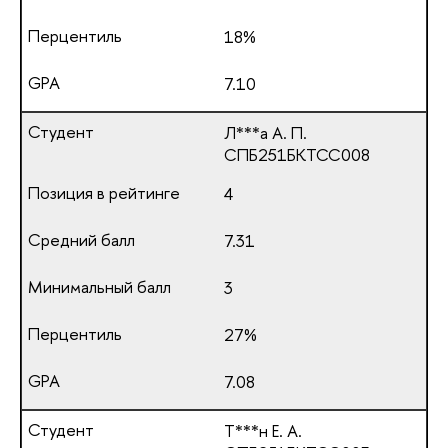
18%
7.10
Л***а А. П.
СПБ251БКТСС008
4
7.31
3
27%
7.08
Т***н Е. А.