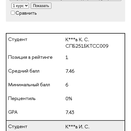
Показать
Сравнить
К***в К. С.
СПБ251БКТСС009
1
7.46
6
0%
7.43
К***в И. С.