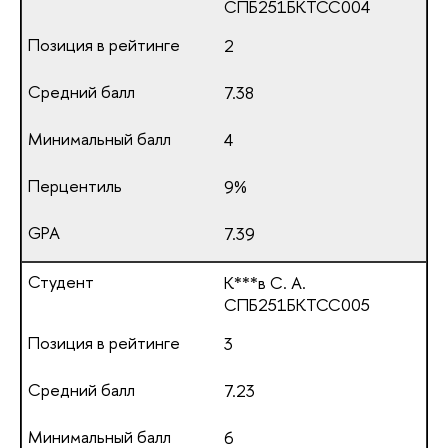
СПБ251БКТСС004
2
7.38
4
9%
7.39
К***в С. А.
СПБ251БКТСС005
3
7.23
6