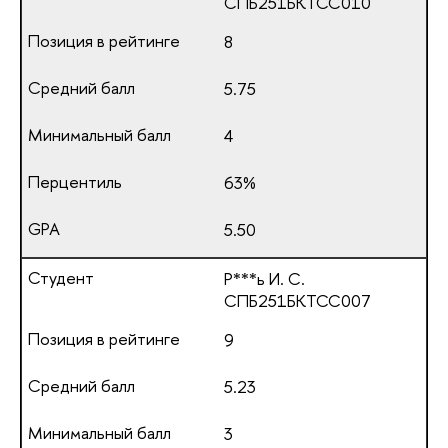
СПБ251БКТСС010
8
5.75
4
63%
5.50
Р***ь И. С.
СПБ251БКТСС007
9
5.23
3