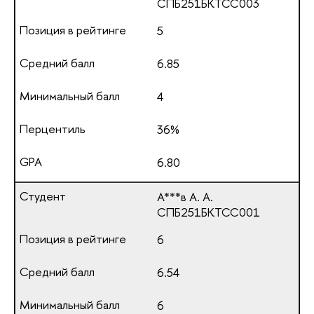
СПБ251БКТСС003
5
6.85
4
36%
6.80
А***в А. А.
СПБ251БКТСС001
6
6.54
6