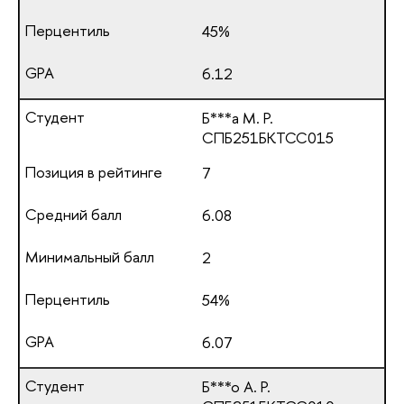
45%
6.12
Б***а М. Р.
СПБ251БКТСС015
7
6.08
2
54%
6.07
Б***о А. Р.