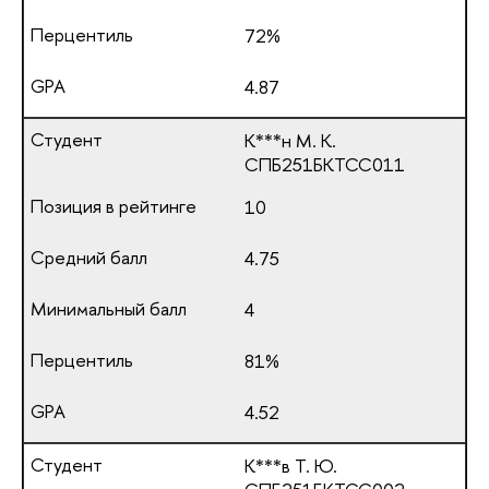
72%
4.87
К***н М. К.
СПБ251БКТСС011
10
4.75
4
81%
4.52
К***в Т. Ю.