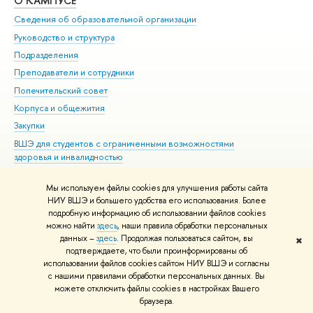
О КАМПУСЕ
ОБ
Сведения об образовательной организации
Мер
Руководство и структура
Мер
Подразделения
Дов
Преподаватели и сотрудники
Ол
Попечительский совет
При
Корпуса и общежития
При
Закупки
Ди
ВШЭ для студентов с ограниченными возможностями
До
здоровья и инвалидностью
Ас
Версия для слабовидящих
Обр
Мы используем файлы cookies для улучшения работы сайта
Единая платежная страница
НИУ ВШЭ и большего удобства его использования. Более
подробную информацию об использовании файлов cookies
можно найти
здесь
, наши правила обработки персональных
данных –
здесь
. Продолжая пользоваться сайтом, вы
✖
Редактору
подтверждаете, что были проинформированы об
© НИУ ВШЭ 1993–2026
Адреса и контакты
Условия использования
использовании файлов cookies сайтом НИУ ВШЭ и согласны
с нашими правилами обработки персональных данных. Вы
материалов
Политика конфиденциальности
Карта сайта
можете отключить файлы cookies в настройках Вашего
Шрифты HSE Sans и HSE Slab разработаны в
Школе дизайна НИУ ВШЭ
браузера.