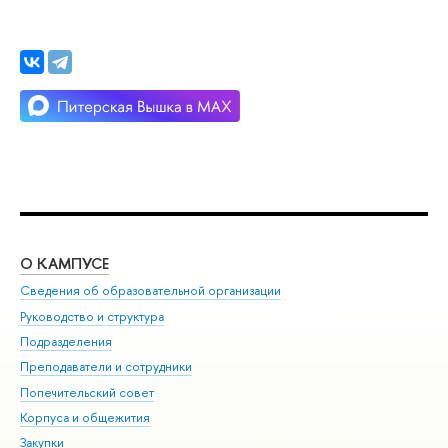
О КАМПУСЕ
ОБ
Сведения об образовательной организации
Мер
Руководство и структура
Мер
Подразделения
Дов
Преподаватели и сотрудники
Ол
Попечительский совет
При
Корпуса и общежития
При
Закупки
Ди