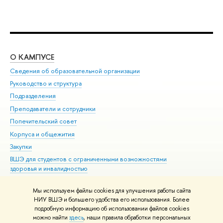
О КАМПУСЕ
ОБ
Сведения об образовательной организации
Мер
Руководство и структура
Мер
Подразделения
Дов
Преподаватели и сотрудники
Ол
Попечительский совет
При
Корпуса и общежития
При
Закупки
Ди
ВШЭ для студентов с ограниченными возможностями
До
здоровья и инвалидностью
Ас
Версия для слабовидящих
Обр
Мы используем файлы cookies для улучшения работы сайта
Единая платежная страница
НИУ ВШЭ и большего удобства его использования. Более
подробную информацию об использовании файлов cookies
можно найти
здесь
, наши правила обработки персональных