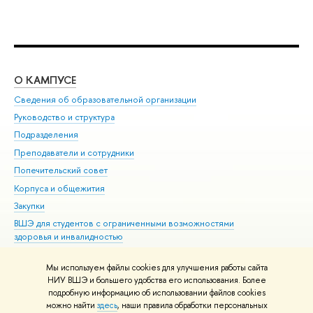
О КАМПУСЕ
ОБ
Сведения об образовательной организации
Мер
Руководство и структура
Мер
Подразделения
Дов
Преподаватели и сотрудники
Ол
Попечительский совет
При
Корпуса и общежития
При
Закупки
Ди
ВШЭ для студентов с ограниченными возможностями
До
здоровья и инвалидностью
Ас
Версия для слабовидящих
Обр
Мы используем файлы cookies для улучшения работы сайта
Единая платежная страница
НИУ ВШЭ и большего удобства его использования. Более
подробную информацию об использовании файлов cookies
можно найти
здесь
, наши правила обработки персональных