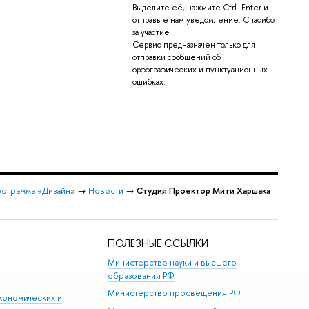
Выделите её, нажмите Ctrl+Enter и
отправьте нам уведомление. Спасибо
за участие!
Сервис предназначен только для
отправки сообщений об
орфографических и пунктуационных
ошибках.
рограмма «Дизайн»
→
Новости
→
Студия Проектор Мити Харшака
ПОЛЕЗНЫЕ ССЫЛКИ
Министерство науки и высшего
образования РФ
Министерство просвещения РФ
кономических и