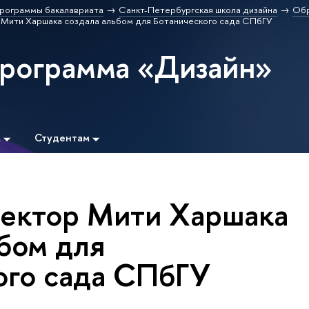
рограммы бакалавриата
Санкт-Петербургская школа дизайна
Обр
Мити Харшака создала альбом для Ботанического сада СПбГУ
программа «Дизайн»
м
Студентам
ектор Мити Харшака
ьбом для
ого сада СПбГУ