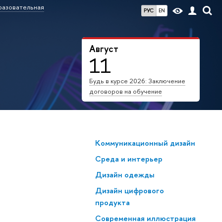
азовательная
РУС
EN
Август
11
Будь в курсе 2026: Заключение
договоров на обучение
Коммуникационный дизайн
Среда и интерьер
Дизайн одежды
Дизайн цифрового
продукта
Современная иллюстрация