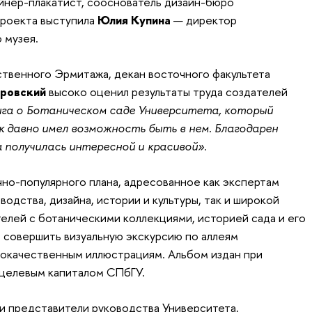
йнер-плакатист, сооснователь дизайн-бюро
проекта выступила
Юлия Купина
— директор
 музея.
ственного Эрмитажа, декан восточного факультета
тровский
высоко оценил результаты труда создателей
ига о Ботаническом саде Университета, который
к давно имел возможность быть в нем. Благодарен
на получилась интересной и красивой»
.
чно-популярного плана, адресованное как экспертам
водства, дизайна, истории и культуры, так и широкой
телей с ботаническими коллекциями, историей сада и его
т совершить визуальную экскурсию по аллеям
кокачественным иллюстрациям. Альбом издан при
целевым капиталом СПбГУ.
и представители руководства Университета,