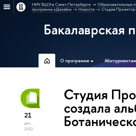
НИУ ВШЭ в Санкт-Петербурге
Образовательные п
программа «Дизайн»
Новости
Студия Проектор 
Бакалаврская 
О программе
Абитуриента
Студия Про
создала ал
21
Ботаническ
дек
2022