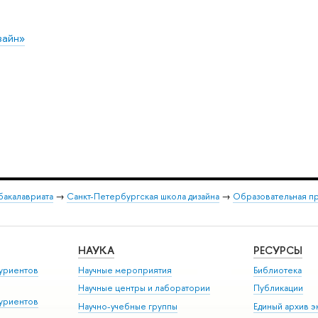
зайн»
бакалавриата
→
Санкт-Петербургская школа дизайна
→
Образовательная п
НАУКА
РЕСУРСЫ
уриентов
Научные мероприятия
Библиотека
Научные центры и лаборатории
Публикации
уриентов
Научно-учебные группы
Единый архив э