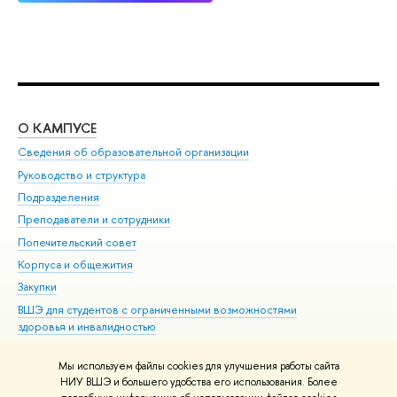
О КАМПУСЕ
ОБ
Сведения об образовательной организации
Мер
Руководство и структура
Мер
Подразделения
Дов
Преподаватели и сотрудники
Ол
Попечительский совет
При
Корпуса и общежития
При
Закупки
Ди
ВШЭ для студентов с ограниченными возможностями
До
здоровья и инвалидностью
Ас
Версия для слабовидящих
Обр
Мы используем файлы cookies для улучшения работы сайта
Единая платежная страница
НИУ ВШЭ и большего удобства его использования. Более