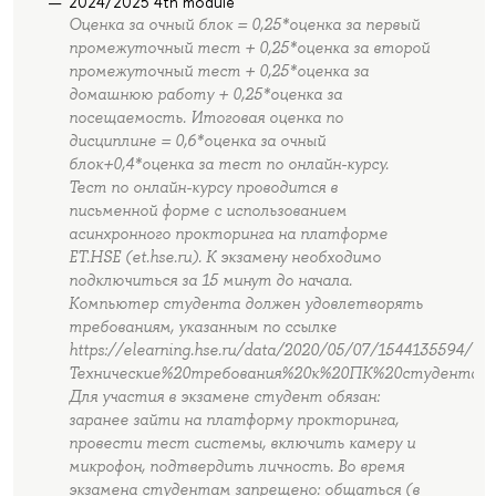
2024/2025 4th module
Оценка за очный блок = 0,25*оценка за первый
промежуточный тест + 0,25*оценка за второй
промежуточный тест + 0,25*оценка за
домашнюю работу + 0,25*оценка за
посещаемость. Итоговая оценка по
дисциплине = 0,6*оценка за очный
блок+0,4*оценка за тест по онлайн-курсу.
Тест по онлайн-курсу проводится в
письменной форме с использованием
асинхронного прокторинга на платформе
ET.HSE (et.hse.ru). К экзамену необходимо
подключиться за 15 минут до начала.
Компьютер студента должен удовлетворять
требованиям, указанным по ссылке
https://elearning.hse.ru/data/2020/05/07/1544135594/
Технические%20требования%20к%20ПК%20студента.p
Для участия в экзамене студент обязан:
заранее зайти на платформу прокторинга,
провести тест системы, включить камеру и
микрофон, подтвердить личность. Во время
экзамена студентам запрещено: общаться (в