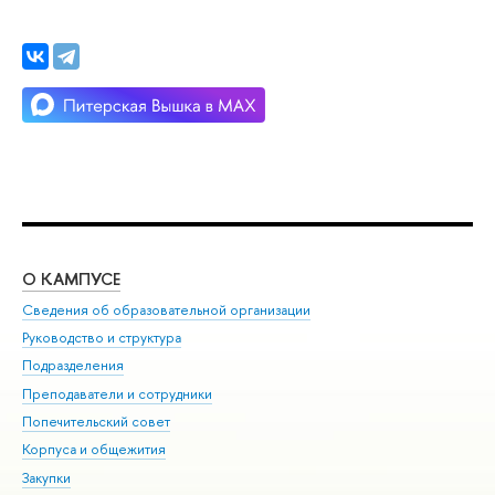
О КАМПУСЕ
ОБ
Сведения об образовательной организации
Мер
Руководство и структура
Мер
Подразделения
Дов
Преподаватели и сотрудники
Ол
Попечительский совет
При
Корпуса и общежития
При
Закупки
Ди