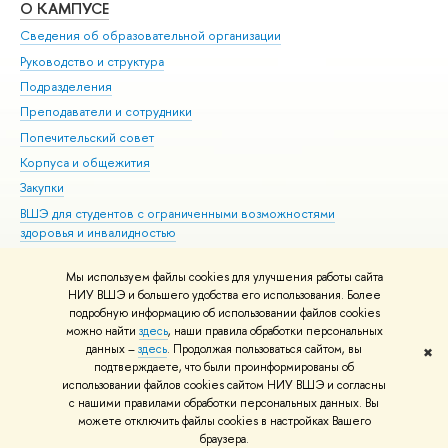
О КАМПУСЕ
ОБ
Сведения об образовательной организации
Мер
Руководство и структура
Мер
Подразделения
Дов
Преподаватели и сотрудники
Ол
Попечительский совет
При
Корпуса и общежития
При
Закупки
Ди
ВШЭ для студентов с ограниченными возможностями
До
здоровья и инвалидностью
Ас
Версия для слабовидящих
Обр
Мы используем файлы cookies для улучшения работы сайта
Единая платежная страница
НИУ ВШЭ и большего удобства его использования. Более
подробную информацию об использовании файлов cookies
можно найти
здесь
, наши правила обработки персональных
данных –
здесь
. Продолжая пользоваться сайтом, вы
✖
Редактору
подтверждаете, что были проинформированы об
© НИУ ВШЭ 1993–2026
Адреса и контакты
Условия использования
использовании файлов cookies сайтом НИУ ВШЭ и согласны
с нашими правилами обработки персональных данных. Вы
материалов
Политика конфиденциальности
Карта сайта
можете отключить файлы cookies в настройках Вашего
Шрифты HSE Sans и HSE Slab разработаны в
Школе дизайна НИУ ВШЭ
браузера.