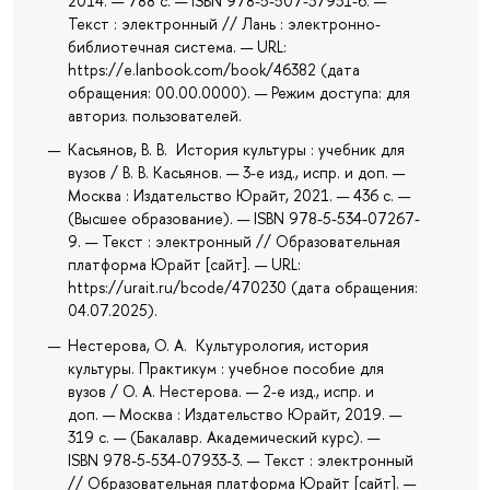
2014. — 788 с. — ISBN 978-5-507-37931-6. —
Текст : электронный // Лань : электронно-
библиотечная система. — URL:
https://e.lanbook.com/book/46382 (дата
обращения: 00.00.0000). — Режим доступа: для
авториз. пользователей.
Касьянов, В. В. История культуры : учебник для
вузов / В. В. Касьянов. — 3-е изд., испр. и доп. —
Москва : Издательство Юрайт, 2021. — 436 с. —
(Высшее образование). — ISBN 978-5-534-07267-
9. — Текст : электронный // Образовательная
платформа Юрайт [сайт]. — URL:
https://urait.ru/bcode/470230 (дата обращения:
04.07.2025).
Нестерова, О. А. Культурология, история
культуры. Практикум : учебное пособие для
вузов / О. А. Нестерова. — 2-е изд., испр. и
доп. — Москва : Издательство Юрайт, 2019. —
319 с. — (Бакалавр. Академический курс). —
ISBN 978-5-534-07933-3. — Текст : электронный
// Образовательная платформа Юрайт [сайт]. —