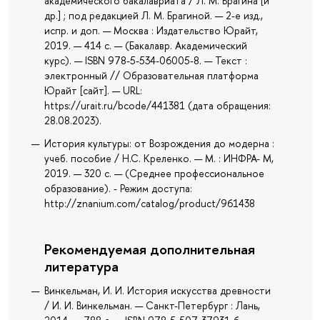
академического бакалавриата / Л. М. Брагина [и
др.] ; под редакцией Л. М. Брагиной. — 2-е изд.,
испр. и доп. — Москва : Издательство Юрайт,
2019. — 414 с. — (Бакалавр. Академический
курс). — ISBN 978-5-534-06005-8. — Текст :
электронный // Образовательная платформа
Юрайт [сайт]. — URL:
https://urait.ru/bcode/441381 (дата обращения:
28.08.2023).
История культуры: от Возрождения до модерна :
учеб. пособие / Н.С. Креленко. — М. : ИНФРА- М,
2019. — 320 с. — (Среднее профессиональное
образование). - Режим доступа:
http://znanium.com/catalog/product/961438
Рекомендуемая дополнительная
литература
Винкельман, И. И. История искусства древности
/ И. И. Винкельман. — Санкт-Петербург : Лань,