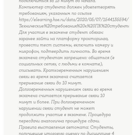
подключиться за 15 минут до начала.
Компьютер студента должен удовлетворять
требованиям, указанным по ссылке
https://elearning.hse.ru/data/2020/05/07/1544135594/
Технические%20требования%20к%20ПК%20студента.p
Для участия в экзамене студент обязан:
заранее зайти на платформу прокторинга,
провести тест системы, включить камеру и
микрофон, подтвердить личность. Во время
экзамена студентам запрещено: общаться (в
социальных сетях, с людьми в комнате),
списывать. Кратковременным нарушением
связи во время экзамена считается
прерывание связи до 10 минут.
Долговременным нарушением связи во время
экзамена считается прерывание связи 10
минут и более. При долговременном
нарушении связи студент не может
продолжить участие в экзамене. Процедура
пересдачи аналогична процедуре сдачи.
Правила выставления автомата: Студенты,
получившие итоговую оценку по дисциплине 4