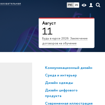
азовательная
РУС
EN
Август
11
Будь в курсе 2026: Заключение
договоров на обучение
Коммуникационный дизайн
Среда и интерьер
Дизайн одежды
Дизайн цифрового
продукта
Современная иллюстрация