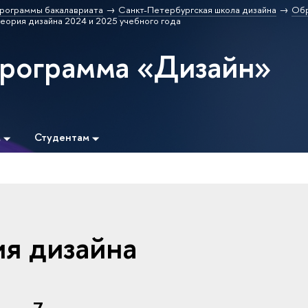
рограммы бакалавриата
Санкт-Петербургская школа дизайна
Обр
теория дизайна 2024 и 2025 учебного года
программа «Дизайн»
м
Студентам
ия дизайна