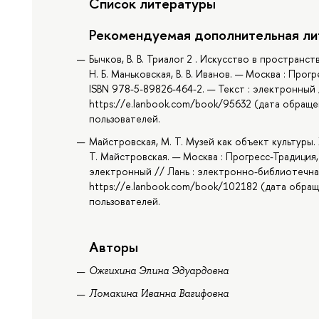
Список литературы
Рекомендуемая дополнительная ли
Бычков, В. В. Триалог 2 . Искусство в пространст
Н. Б. Маньковская, В. В. Иванов. — Москва : Прогре
ISBN 978-5-89826-464-2. — Текст : электронный
https://e.lanbook.com/book/95632 (дата обращен
пользователей.
Майстровская, М. Т. Музей как объект культуры.
Т. Майстровская. — Москва : Прогресс-Традиция, 
электронный // Лань : электронно-библиотечная
https://e.lanbook.com/book/102182 (дата обращ
пользователей.
Авторы
Ожгихина Элина Эдуардовна
Ломакина Иванна Вагифовна