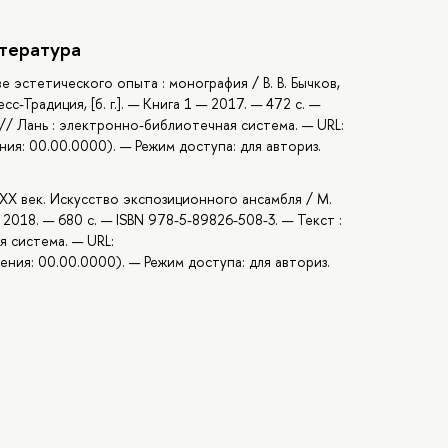
тература
ве эстетического опыта : монография / В. В. Бычков,
сс-Традиция, [б. г.]. — Книга 1 — 2017. — 472 с. —
 // Лань : электронно-библиотечная система. — URL:
ия: 00.00.0000). — Режим доступа: для авториз.
 XX век. Искусство экспозиционного ансамбля / М.
2018. — 680 с. — ISBN 978-5-89826-508-3. — Текст :
 система. — URL:
ения: 00.00.0000). — Режим доступа: для авториз.