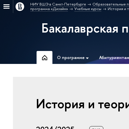
НИУ ВШЭ в Санкт-Петербурге
Образовательные п
программа «Дизайн»
Учебные курсы
История и 
Бакалаврская 
О программе
Абитуриента
История и теор