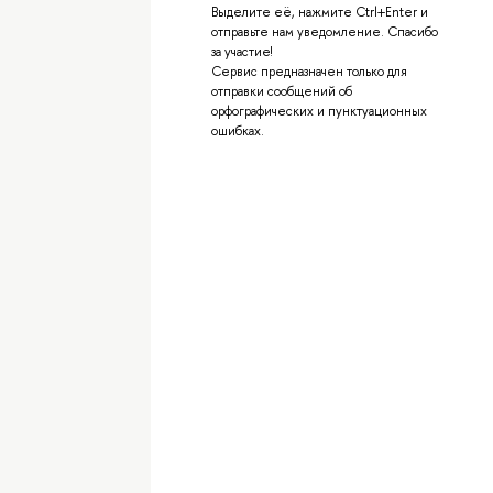
Выделите её, нажмите Ctrl+Enter и
отправьте нам уведомление. Спасибо
за участие!
Сервис предназначен только для
отправки сообщений об
орфографических и пунктуационных
ошибках.