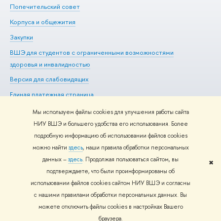
Попечительский совет
Пр
Корпуса и общежития
Пр
Закупки
Ди
ШЭ для студентов с ограниченными возможностями
До
здоровья и инвалидностью
Ас
ерсия для слабовидящих
Об
Единая платежная страница
Мы используем файлы cookies для улучшения работы сайта
НИУ ВШЭ и большего удобства его использования. Более
подробную информацию об использовании файлов cookies
Редактору
можно найти
здесь
, наши правила обработки персональных
© НИУ ВШЭ 1993–2026
Адреса и контакты
Условия
данных –
здесь
. Продолжая пользоваться сайтом, вы
использования материало
Политика конфиденциальности
Карта
✖
подтверждаете, что были проинформированы о
сайта
использовании файлов cookies сайтом НИУ ВШЭ и согласны
Шрифты HSE Sans и HSE Slab разработаны
Школе дизайна НИУ
с нашими правилами обработки персональных данных. Вы
ШЭ
можете отключить файлы cookies в настройках Вашего
раузера.