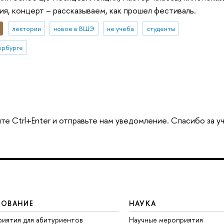
я, концерт – рассказываем, как прошел фестиваль.
лектории
новое в ВШЭ
не учеба
студенты
ербурге
те Ctrl+Enter и отправьте нам уведомление. Спасибо за у
ЗОВАНИЕ
НАУКА
иятия для абитуриентов
Научные мероприятия