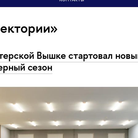
лектории»
терской Вышке стартовал новы
ерный сезон