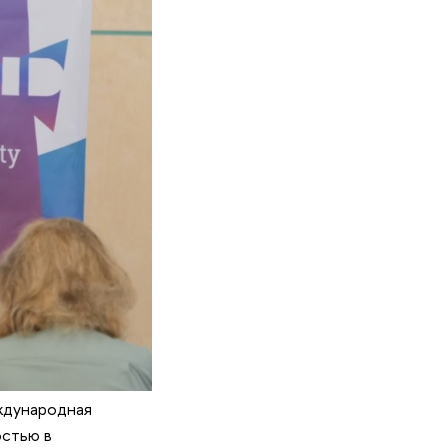
ждународная
остью в