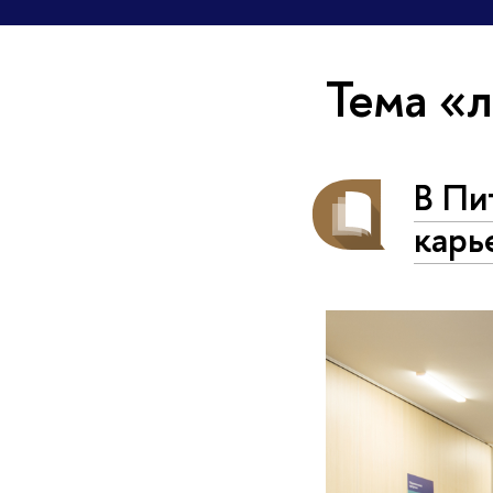
Тема «
В Пи
карь