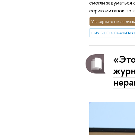
смогли задуматься 
серию митапов по 
Университетская жизнь
НИУ ВШЭ в Санкт-Пет
«Это
журн
нера