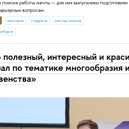
о поиске работы мечты — для них выпускники подготовили 
карьерным вопросам.
лектории
студенты
мастер-классы
ербурге
 полезный, интересный и крас
ал по тематике многообразия 
венства»