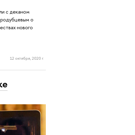
ли с деканом
ародубцевым о
ествах нового
12 октября, 2020 г.
ке