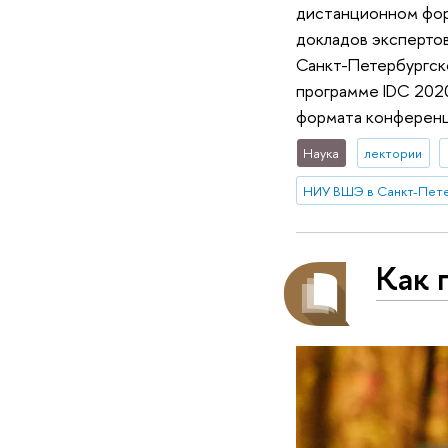
дистанционном форм
докладов экспертов
Санкт-Петербургск
программе IDC 2020
формата конференц
Наука
лектории
НИУ ВШЭ в Санкт-Пет
Как 