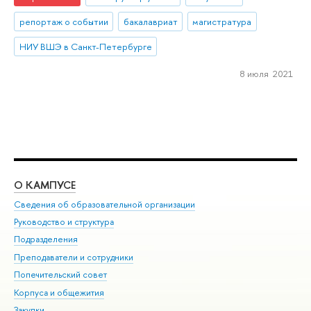
репортаж о событии
бакалавриат
магистратура
НИУ ВШЭ в Санкт-Петербурге
8 июля 2021
О КАМПУСЕ
ОБ
Сведения об образовательной организации
Мер
Руководство и структура
Мер
Подразделения
Дов
Преподаватели и сотрудники
Ол
Попечительский совет
При
Корпуса и общежития
При
Закупки
Ди