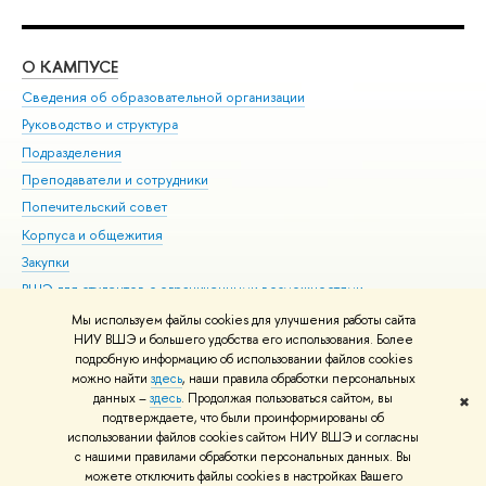
О КАМПУСЕ
ОБ
Сведения об образовательной организации
Мер
Руководство и структура
Мер
Подразделения
Дов
Преподаватели и сотрудники
Ол
Попечительский совет
При
Корпуса и общежития
При
Закупки
Ди
ВШЭ для студентов с ограниченными возможностями
До
здоровья и инвалидностью
Ас
Мы используем файлы cookies для улучшения работы сайта
Версия для слабовидящих
НИУ ВШЭ и большего удобства его использования. Более
Обр
подробную информацию об использовании файлов cookies
Единая платежная страница
можно найти
здесь
, наши правила обработки персональных
данных –
здесь
. Продолжая пользоваться сайтом, вы
✖
Редактору
подтверждаете, что были проинформированы об
© НИУ ВШЭ 1993–2026
Адреса и контакты
Условия использования
использовании файлов cookies сайтом НИУ ВШЭ и согласны
с нашими правилами обработки персональных данных. Вы
материалов
Политика конфиденциальности
Карта сайта
можете отключить файлы cookies в настройках Вашего
Шрифты HSE Sans и HSE Slab разработаны в
Школе дизайна НИУ ВШЭ