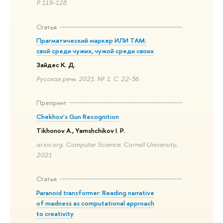
P. 119-128.
Статья
Прагматический маркер ИЛИ ТАМ:
свой среди чужих, чужой среди своих
Зайдес К. Д.
Русская речь. 2021. № 1. С. 22-36.
Препринт
Chekhov's Gun Recognition
Tikhonov A., Yamshchikov I. P.
arxiv.org. Computer Science. Cornell University,
2021
Статья
Paranoid transformer: Reading narrative
of madness as computational approach
to creativity