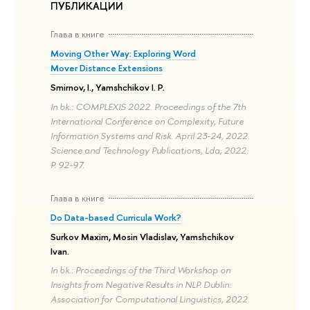
ПУБЛИКАЦИИ
Глава в книге
Moving Other Way: Exploring Word
Mover Distance Extensions
Smirnov, I., Yamshchikov I. P.
In bk.: COMPLEXIS 2022. Proceedings of the 7th
International Conference on Complexity, Future
Information Systems and Risk. April 23-24, 2022.
Science and Technology Publications, Lda, 2022.
P. 92-97.
Глава в книге
Do Data-based Curricula Work?
Surkov Maxim, Mosin Vladislav, Yamshchikov
Ivan.
In bk.: Proceedings of the Third Workshop on
Insights from Negative Results in NLP. Dublin:
Association for Computational Linguistics, 2022.