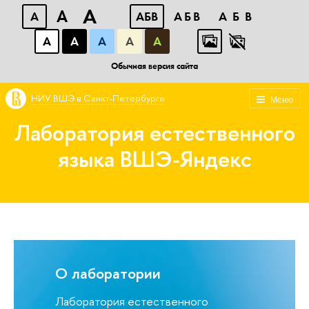
A
A
A
АБВ
АБВ
АБВ
А
А
А
А
А
Обычная версия сайта
НИУ ВШЭ в Санкт-Петербурге
Меню
Лаборатория естественного
языка ВШЭ-Яндекс
О лаборатории
Лаборатория естественного