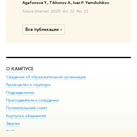
Agafonova Y., Tikhonov A., Ivan P. Yamshchikov.
Future Internet. 2020. Vol. 12. No. 11.
Все публикации
О КАМПУСЕ
ОБ
Сведения об образовательной организации
Мер
Руководство и структура
Мер
Подразделения
Дов
Преподаватели и сотрудники
Ол
Попечительский совет
При
Корпуса и общежития
При
Закупки
Ди
ВШЭ для студентов с ограниченными возможностями
До